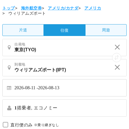
トップ
>
海外航空券
>
アメリカ/カナダ
>
アメリカ
>
ウィリアムズポート
片道
周遊
往復
出発地
到着地
2026-08-11
2026-08-13
1
搭乗者,
エコノミー
直行便のみ
※乗り継ぎなし