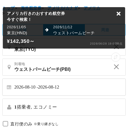
トップ
>
海外航空券
>
アメリカ/カナダ
>
アメリカ
>
ウェストパームビーチ
アメリカ行きのおすすめ航空券
今すぐ検索！
2026/11/05
2026/11/12
片道
周遊
往復
東京(HND)
ウェストパームビーチ
¥142,350
～
出発地
2026/06/28 19:07時点
到着地
2026-08-10
2026-08-12
1
搭乗者,
エコノミー
直行便のみ
※乗り継ぎなし