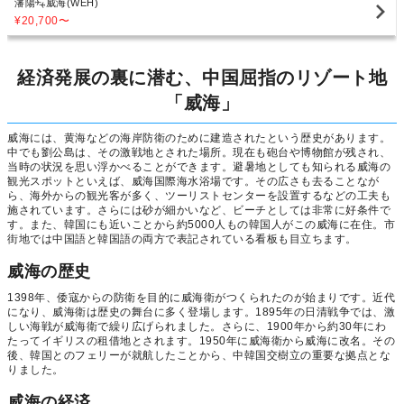
瀋陽
威海(WEH)
¥20,700
〜
経済発展の裏に潜む、中国屈指のリゾート地
「威海」
威海には、黄海などの海岸防衛のために建造されたという歴史があります。
中でも劉公島は、その激戦地とされた場所。現在も砲台や博物館が残され、
当時の状況を思い浮かべることができます。避暑地としても知られる威海の
観光スポットといえば、威海国際海水浴場です。その広さも去ることなが
ら、海外からの観光客が多く、ツーリストセンターを設置するなどの工夫も
施されています。さらには砂が細かいなど、ビーチとしては非常に好条件で
す。また、韓国にも近いことから約5000人もの韓国人がこの威海に在住。市
街地では中国語と韓国語の両方で表記されている看板も目立ちます。
威海の歴史
1398年、倭寇からの防衛を目的に威海衛がつくられたのが始まりです。近代
になり、威海衛は歴史の舞台に多く登場します。1895年の日清戦争では、激
しい海戦が威海衛で繰り広げられました。さらに、1900年から約30年にわ
たってイギリスの租借地とされます。1950年に威海衛から威海に改名。その
後、韓国とのフェリーが就航したことから、中韓国交樹立の重要な拠点とな
りました。
威海の経済