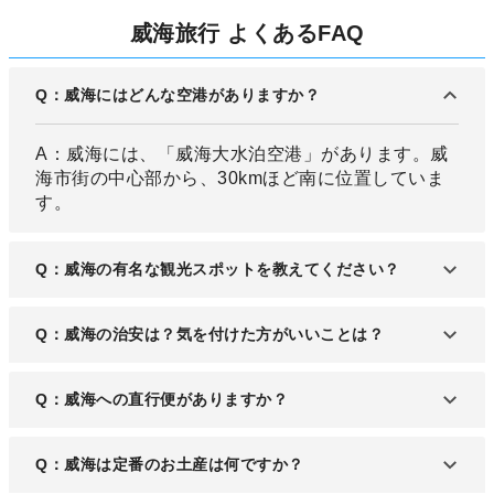
威海旅行 よくあるFAQ
Q：威海にはどんな空港がありますか？
A：威海には、「威海大水泊空港」があります。威
海市街の中心部から、30kmほど南に位置していま
す。
Q：威海の有名な観光スポットを教えてください？
A：威海は海沿いの都市。海水浴場や、公園などが
Q：威海の治安は？気を付けた方がいいことは？
人気のスポットとして知られています。
A：威海の治安はかなり良好で、国家衛生都市とも
Q：威海への直行便がありますか？
なっています。国連によって「人類居住賞」を受賞
しており、治安維持には強く取り組んでいる都市と
A：威海大水泊空港へは、日本からの直行便があり
Q：威海は定番のお土産は何ですか？
言えるでしょう。
ません。