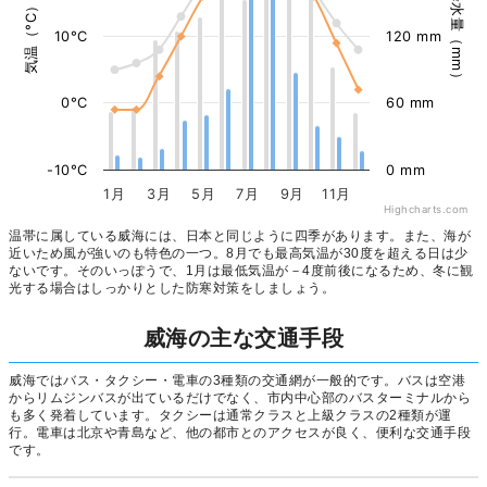
降水量（mm）
気温（°C）
10°C
120 mm
0°C
60 mm
-10°C
0 mm
1月
3月
5月
7月
9月
11月
Highcharts.com
温帯に属している威海には、日本と同じように四季があります。また、海が
近いため風が強いのも特色の一つ。8月でも最高気温が30度を超える日は少
ないです。そのいっぽうで、1月は最低気温が－4度前後になるため、冬に観
光する場合はしっかりとした防寒対策をしましょう。
威海の主な交通手段
威海ではバス・タクシー・電車の3種類の交通網が一般的です。バスは空港
からリムジンバスが出ているだけでなく、市内中心部のバスターミナルから
も多く発着しています。タクシーは通常クラスと上級クラスの2種類が運
行。電車は北京や青島など、他の都市とのアクセスが良く、便利な交通手段
です。