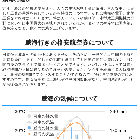
近年、経済の発展速度が速く、人々の生活水準も高い威海。そんな中、安定
した工業の基盤を有しているのも特徴の一つです。それは機械や電子、化学
工業など多種にわたります。特にカーペットや釣り竿、小型木工用機械の分
野においては中国最大の産地とされているほか、タイヤの生産では国内第2
位を誇るなど、数々の実績を上げています。
威海行きの格安航空券について
日本から威海への直行便はありません。そのため、一般的には中国の上海や
北京を経由します。どちらの都市を経由しても所要時間に大差はなく、9時
間前後のフライトで威海へ行くことができます。ただし、便によっては乗り
継ぎ時間が大幅に異なるので注意が必要。また、ソウルを経由する大韓航空
は、最短の6時間でアクセスすることができるので、特に時間重視の方にお
すすめです。格安航空券は上海航空や中国国際航空など、中国系の航空会社
から販売されております。
威海の気候について
30°C
240 mm
東京の降水量
東京の気温
威海の降水量
20°C
180 mm
威海の気温