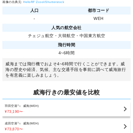
画像の出典元:
HelloRF Zcool/Shutterstock
人口
都市コード
-
WEH
人気の航空会社
チェジュ航空
・
大韓航空
・
中国東方航空
飛行時間
4~6時間
威海までは飛行機でおよそ4~6時間で行くことができます。威
海の歴史や経済、気候、主な交通手段を事前に調べて威海旅行
を有意義に楽しみましょう。
威海行きの最安値を比較
羽田空港
威海(WEH)
¥73,190
〜
成田空港
威海(WEH)
¥73,870
〜