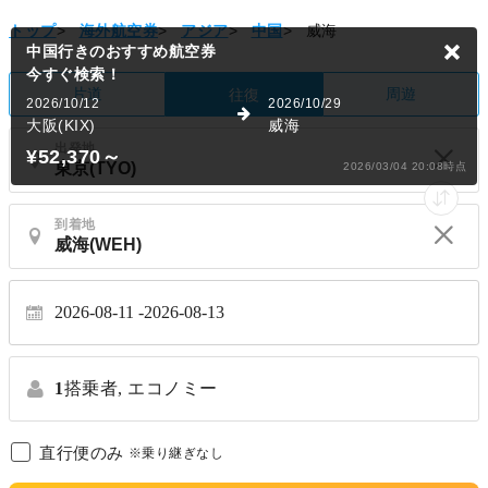
トップ
>
海外航空券
>
アジア
>
中国
>
威海
中国行きのおすすめ航空券
今すぐ検索！
片道
周遊
往復
2026/10/12
2026/10/29
大阪(KIX)
威海
出発地
¥52,370
～
2026/03/04 20:08時点
到着地
2026-08-11
2026-08-13
1
搭乗者,
エコノミー
直行便のみ
※乗り継ぎなし