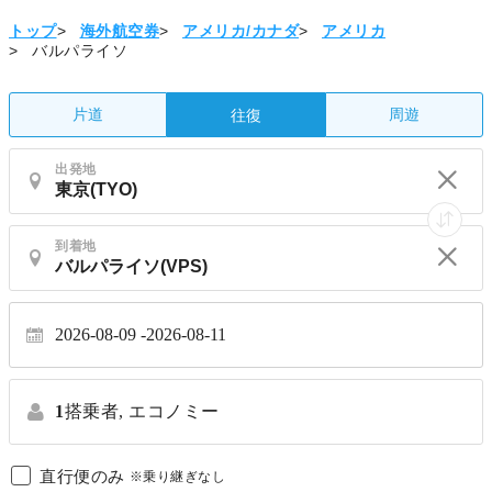
トップ
>
海外航空券
>
アメリカ/カナダ
>
アメリカ
>
バルパライソ
片道
周遊
往復
出発地
到着地
2026-08-09
2026-08-11
1
搭乗者,
エコノミー
直行便のみ
※乗り継ぎなし