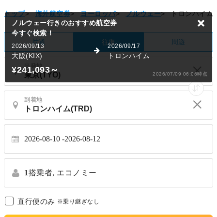
トップ
>
海外航空券
>
ヨーロッパ
>
ノルウェー
>
トロンハイム
ノルウェー行きのおすすめ航空券
今すぐ検索！
片道
周遊
往復
2026/09/13
2026/09/17
大阪(KIX)
トロンハイム
出発地
¥241,093
～
2026/07/09 06:06時点
到着地
2026-08-10
2026-08-12
1
搭乗者,
エコノミー
直行便のみ
※乗り継ぎなし