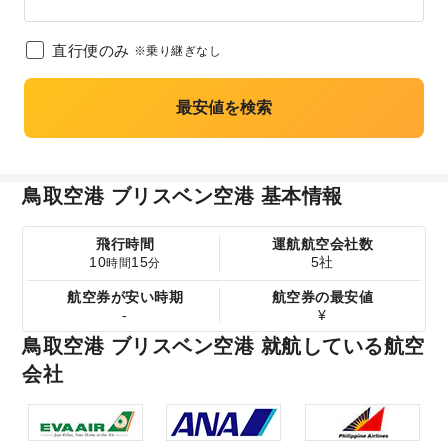
直行便のみ
※乗り継ぎなし
最安値を検索
鳥取空港 ブリスベン空港 基本情報
飛行時間
運航航空会社数
10
15
5社
時間
分
航空券が安い時期
航空券の最安値
-
¥
鳥取空港 ブリスベン空港 就航している航空
会社