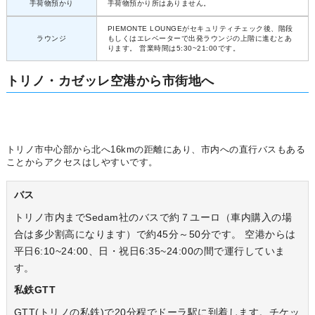
手荷物預かり
手荷物預かり所はありません。
PIEMONTE LOUNGEがセキュリティチェック後、階段
ラウンジ
もしくはエレベーターで出発ラウンジの上階に進むとあ
ります。 営業時間は5:30~21:00です。
トリノ・カゼッレ空港から市街地へ
トリノ市中心部から北へ16kmの距離にあり、市内への直行バスもある
ことからアクセスはしやすいです。
バス
トリノ市内までSedam社のバスで約７ユーロ（車内購入の場
合は多少割高になります）で約45分～50分です。 空港からは
平日6:10~24:00、日・祝日6:35~24:00の間で運行していま
す。
私鉄GTT
GTT(トリノの私鉄)で20分程でドーラ駅に到着します。チケッ