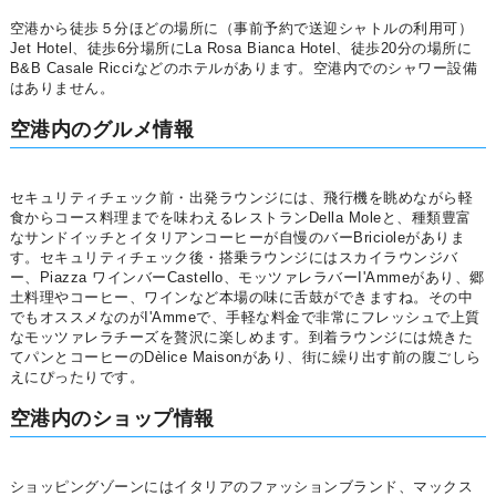
空港から徒歩５分ほどの場所に（事前予約で送迎シャトルの利用可）
Jet Hotel、徒歩6分場所にLa Rosa Bianca Hotel、徒歩20分の場所に
B&B Casale Ricciなどのホテルがあります。空港内でのシャワー設備
はありません。
空港内のグルメ情報
セキュリティチェック前・出発ラウンジには、飛行機を眺めながら軽
食からコース料理までを味わえるレストランDella Moleと、種類豊富
なサンドイッチとイタリアンコーヒーが自慢のバーBricioleがありま
す。セキュリティチェック後・搭乗ラウンジにはスカイラウンジバ
ー、Piazza ワインバーCastello、モッツァレラバーI'Ammeがあり、郷
土料理やコーヒー、ワインなど本場の味に舌鼓ができますね。その中
でもオススメなのがI'Ammeで、手軽な料金で非常にフレッシュで上質
なモッツァレラチーズを贅沢に楽しめます。到着ラウンジには焼きた
てパンとコーヒーのDèlice Maisonがあり、街に繰り出す前の腹ごしら
えにぴったりです。
空港内のショップ情報
ショッピングゾーンにはイタリアのファッションブランド、マックス