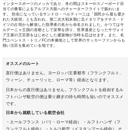
インタースポーツのメッカであり、冬の間はスキーやスノーボード目
当ての乗客によるアルプス方面へのチャーターフライトで賑わいま
す。 別名になっているサンドロ・ペルティーニは「国民から最も愛さ
れた大統領」とも言われ、第二次大戦末期に北イタリアをナチス・ド
イツの占領から解放した指導者の名から命名されました。かつてはサ
ルデーニャ王国の首都として栄華を誇り、世界遺産となったサヴォイ
ア王家の王宮群をはじめとした建築物が当時を忍ばせます。また、名
門ユベントス・トリノFCの本拠地として世界のサッカーファンからも
熱い注目を集めている地です。
オススメのルート
直行便はありません。ヨーロッパ主要都市（フランクフルト、
ウィーン、チューリッヒ、ローマ等）経由となります。
日本からの直行便はありません。フランクフルトを経由するル
フトハンザ航空の便は乗り継ぎの待ち時間も短いのでオススメ
です。
日本から就航している航空会社
・エールフランス（パリ・ローマ経由） ・ルフトハンザ（フ
ランクフルト経由） ・トルコ航空（イスタンブール経由） そ