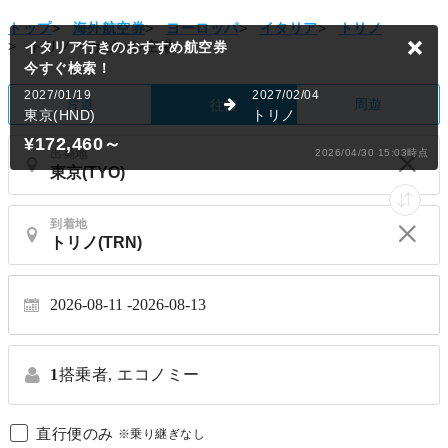
トップ
>
海外航空券
>
ヨーロッパ
>
イタリア
>
トリノ
>
トリノ・カゼッレ空港
イタリア行きのおすすめ航空券
今すぐ検索！
2027/01/19
2027/02/04
片道
周遊
往復
東京(HND)
トリノ
¥172,460
～
出発地
2026/04/30 15:03時点
到着地
2026-08-11
2026-08-13
1
搭乗者,
エコノミー
直行便のみ
※乗り継ぎなし