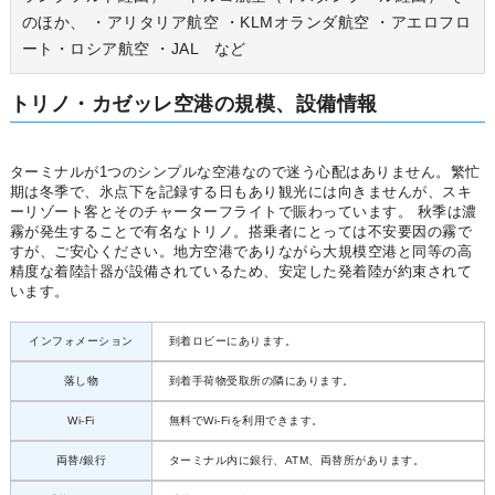
のほか、 ・アリタリア航空 ・KLMオランダ航空 ・アエロフロ
ート・ロシア航空 ・JAL など
トリノ・カゼッレ空港の規模、設備情報
ターミナルが1つのシンプルな空港なので迷う心配はありません。繁忙
期は冬季で、氷点下を記録する日もあり観光には向きませんが、スキ
ーリゾート客とそのチャーターフライトで賑わっています。 秋季は濃
霧が発生することで有名なトリノ。搭乗者にとっては不安要因の霧で
すが、ご安心ください。地方空港でありながら大規模空港と同等の高
精度な着陸計器が設備されているため、安定した発着陸が約束されて
います。
インフォメーション
到着ロビーにあります。
落し物
到着手荷物受取所の隣にあります。
Wi-Fi
無料でWi-Fiを利用できます。
両替/銀行
ターミナル内に銀行、ATM、両替所があります。