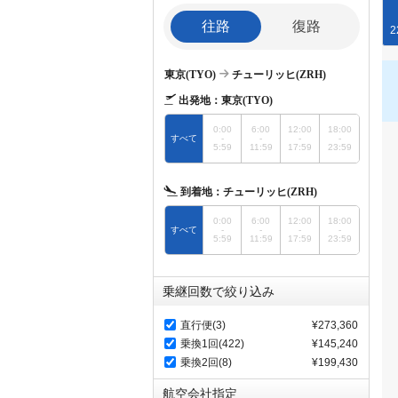
往路
復路
2
東京(TYO)
チューリッヒ(ZRH)
出発地：
東京(TYO)
0:00
6:00
12:00
18:00
すべて
-
-
-
-
5:59
11:59
17:59
23:59
到着地：
チューリッヒ(ZRH)
0:00
6:00
12:00
18:00
すべて
-
-
-
-
5:59
11:59
17:59
23:59
乗継回数で絞り込み
直行便(3)
¥273,360
乗換1回(422)
¥145,240
乗換2回(8)
¥199,430
航空会社指定