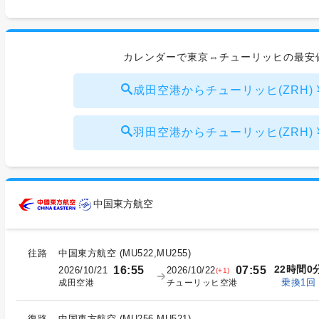
カレンダーで東京⇔チューリッヒの最安
成田空港からチューリッヒ(ZRH) ¥1
羽田空港からチューリッヒ(ZRH) ¥1
中国東方航空
往路
中国東方航空
(
MU522,MU255
)
22時間0
16:55
07:55
2026/10/21
2026/10/22
(+1)
乗換1回
成田空港
チューリッヒ空港
復路
中国東方航空
(
MU256,MU521
)