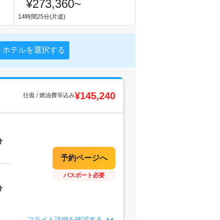
¥273,360
~
14時間25分(片道)
＋ホテルを選択する
¥145,240
往復 / 燃油費等込み
分
パスポート必要
分
フライト詳細を確認する