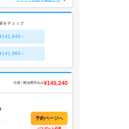
値をチェック
41,940～
41,960～
¥145,240
往復 / 燃油費等込み
分
パスポート必要