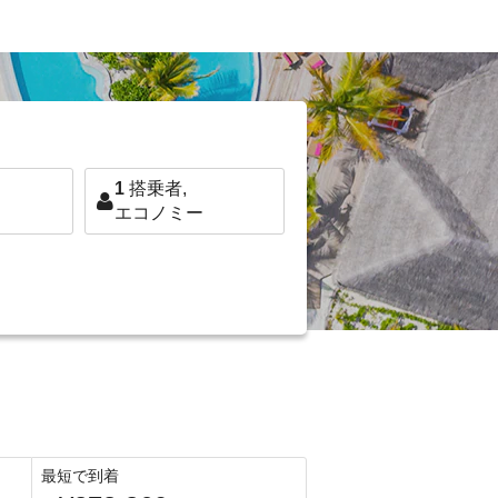
1
搭乗者,
エコノミー
最短で到着