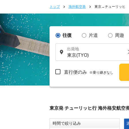
トップ
海外航空券
東京→チューリッヒ
往復
片道
周遊
出発地
直行便のみ
※乗り継ぎなし
東京発 チューリッヒ行 海外格安航空
時間で絞り込み