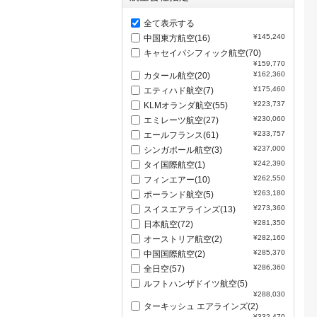
全て表示する
¥145,240
中国東方航空(16)
キャセイパシフィック航空(70)
¥159,770
¥162,360
カタール航空(20)
¥175,460
エティハド航空(7)
¥223,737
KLMオランダ航空(55)
¥230,060
エミレーツ航空(27)
¥233,757
エールフランス(61)
¥237,000
シンガポール航空(3)
¥242,390
タイ国際航空(1)
¥262,550
フィンエアー(10)
¥263,180
ポーランド航空(5)
¥273,360
スイスエアラインズ(13)
¥281,350
日本航空(72)
¥282,160
オーストリア航空(2)
¥285,370
中国国際航空(2)
¥286,360
全日空(57)
ルフトハンザドイツ航空(5)
¥288,030
ターキッシュ エアラインズ(2)
¥332,470