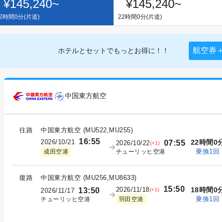
¥145,240
~
¥145,240
~
2時間0分(片道)
22時間0分(片道)
航空券
ホテルとセットでもっとお得に！！
中国東方航空
往路
中国東方航空
(
MU522,MU255
)
16:55
2026/10/21
22時間0
07:55
2026/10/22
(+1)
乗換1回
チューリッヒ空港
成田空港
復路
中国東方航空
(
MU256,MU8633
)
15:50
2026/11/18
18時間0
13:50
(+1)
2026/11/17
乗換1回
チューリッヒ空港
羽田空港