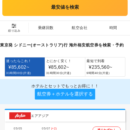
最安値を検索
乗継回数
航空会社
時間
絞り込み
東京発 シドニー(オーストラリア)行 海外格安航空券を検索・予約
迷ったらこれ！
とにかく安く！
最短で到着
¥85,602
~
¥85,602
~
¥235,560
~
31時間30分(片道)
31時間30分(片道)
9時間40分(片道)
ホテルとセットでもっとお得に！！
航空券＋ホテルを選択する
エアアジア
05/05
05/07
(+2)
残りわずか！