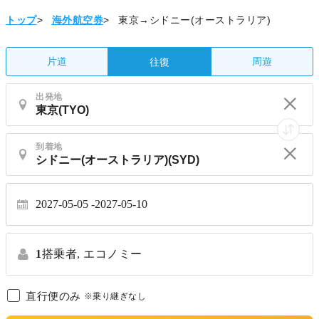
トップ
>
海外航空券
>
東京→シドニー(オーストラリア)
片道
周遊
往復
出発地
到着地
2027-05-05
2027-05-10
1
搭乗者,
エコノミー
直行便のみ
※乗り継ぎなし