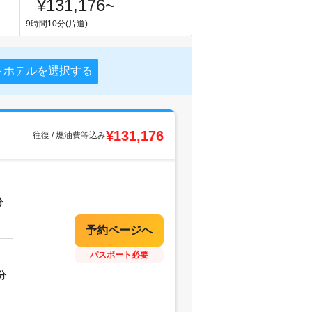
¥131,176
~
9時間10分(片道)
＋ホテルを選択する
¥131,176
往復 / 燃油費等込み
分
パスポート必要
分