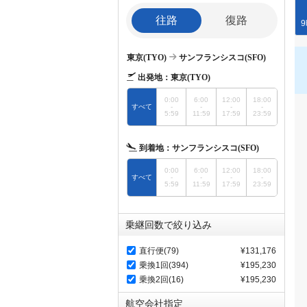
往路
復路
9
東京(TYO)
サンフランシスコ(SFO)
出発地：
東京(TYO)
0:00
6:00
12:00
18:00
すべて
-
-
-
-
5:59
11:59
17:59
23:59
到着地：
サンフランシスコ(SFO)
0:00
6:00
12:00
18:00
すべて
-
-
-
-
5:59
11:59
17:59
23:59
乗継回数で絞り込み
直行便(79)
¥131,176
乗換1回(394)
¥195,230
乗換2回(16)
¥195,230
航空会社指定