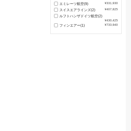
¥331,930
エミレーツ航空(9)
¥407,825
スイスエアラインズ(2)
ルフトハンザドイツ航空(2)
¥430,425
¥733,940
フィンエアー(1)