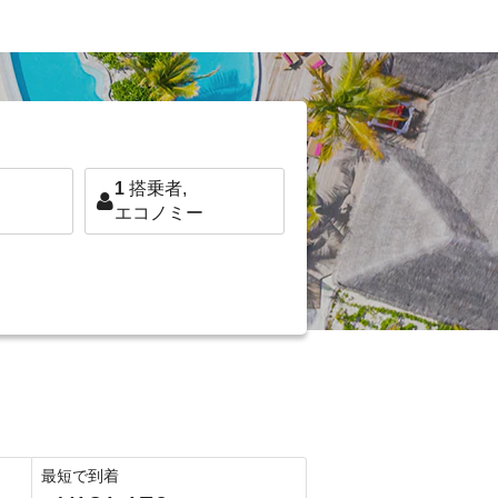
1
搭乗者,
エコノミー
最短で到着