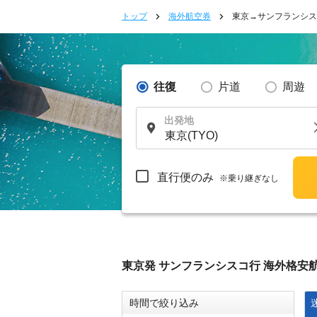
トップ
海外航空券
東京→サンフランシス
往復
片道
周遊
出発地
直行便のみ
※乗り継ぎなし
東京発 サンフランシスコ行 海外格安
時間で絞り込み