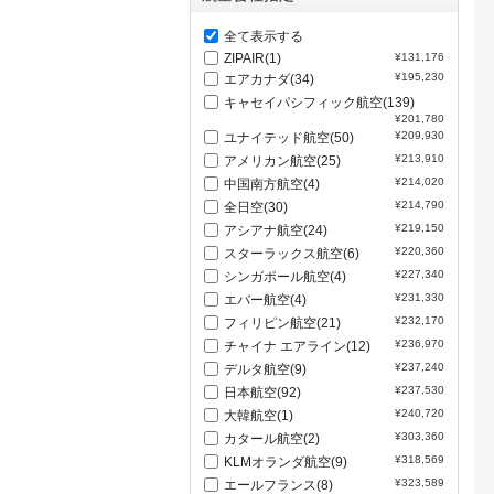
全て表示する
ZIPAIR(1)
¥131,176
¥195,230
エアカナダ(34)
キャセイパシフィック航空(139)
¥201,780
¥209,930
ユナイテッド航空(50)
¥213,910
アメリカン航空(25)
¥214,020
中国南方航空(4)
¥214,790
全日空(30)
¥219,150
アシアナ航空(24)
¥220,360
スターラックス航空(6)
¥227,340
シンガポール航空(4)
¥231,330
エバー航空(4)
¥232,170
フィリピン航空(21)
¥236,970
チャイナ エアライン(12)
¥237,240
デルタ航空(9)
¥237,530
日本航空(92)
¥240,720
大韓航空(1)
¥303,360
カタール航空(2)
¥318,569
KLMオランダ航空(9)
¥323,589
エールフランス(8)