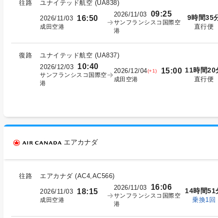
往路
ユナイテッド航空
(
UA838
)
09:25
2026/11/03
9時間35
16:50
2026/11/03
サンフランシスコ国際空
直行便
成田空港
港
復路
ユナイテッド航空
(
UA837
)
10:40
2026/12/03
11時間20
15:00
2026/12/04
(+1)
サンフランシスコ国際空
直行便
成田空港
港
エアカナダ
往路
エアカナダ
(
AC4,AC566
)
16:06
2026/11/03
14時間51
18:15
2026/11/03
サンフランシスコ国際空
乗換1回
成田空港
港