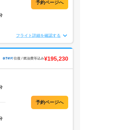
分
フライト詳細を確認する
¥195,230
往復 / 燃油費等込み
仮予約可
分
分