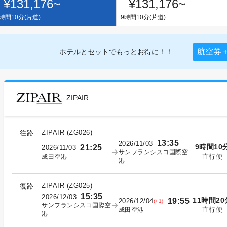
¥131,176
~
¥131,176
~
時間10分(片道)
9時間10分(片道)
航空券
ホテルとセットでもっとお得に！！
ZIPAIR
ZIPAIR
(
ZG026
)
往路
13:35
2026/11/03
9時間10
21:25
2026/11/03
サンフランシスコ国際空
直行便
成田空港
港
ZIPAIR
(
ZG025
)
復路
15:35
2026/12/03
11時間20
19:55
2026/12/04
(+1)
サンフランシスコ国際空
直行便
成田空港
港