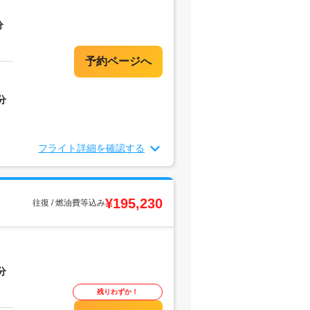
分
分
フライト詳細を確認する
¥195,230
往復 / 燃油費等込み
分
残りわずか！