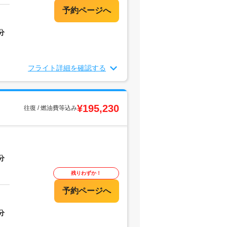
分
フライト詳細を確認する
¥195,230
往復 / 燃油費等込み
分
残りわずか！
分