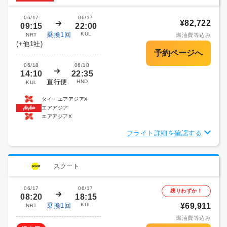
06/17
06/17
¥82,722
09:15
22:00
乗換1回
KUL
NRT
燃油費等込み
(+他1社)
06/18
06/18
14:10
22:35
直行便
HND
KUL
タイ・エアアジアX
エアアジア
エアアジアX
フライト詳細を確認する
スクート
06/17
06/17
残りわずか！
08:20
18:15
乗換1回
KUL
¥69,911
NRT
燃油費等込み