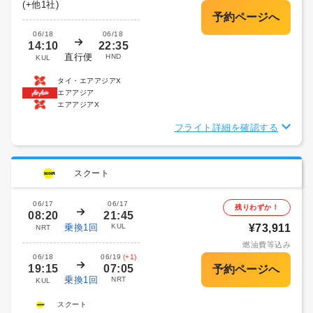
(+他1社)
06/18
06/18
14:10
22:35
直行便
HND
KUL
タイ・エアアジアX
エアアジア
エアアジアX
フライト詳細を確認する
スクート
06/17
06/17
残りわずか！
08:20
21:45
乗換1回
KUL
¥73,911
NRT
燃油費等込み
06/18
06/19
(+1)
19:15
07:05
乗換1回
NRT
KUL
スクート