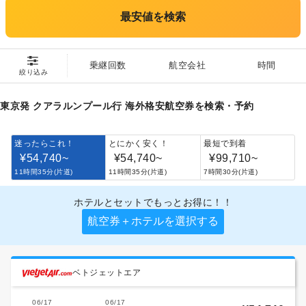
最安値を検索
乗継回数
航空会社
時間
絞り込み
東京発 クアラルンプール行 海外格安航空券を検索・予約
迷ったらこれ！
とにかく安く！
最短で到着
¥54,740
~
¥54,740
~
¥99,710
~
11時間35分(片道)
11時間35分(片道)
7時間30分(片道)
ホテルとセットでもっとお得に！！
航空券＋ホテルを選択する
ベトジェットエア
06/17
06/17