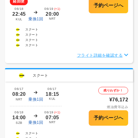
経由便
06/18
06/19
(+1)
22:45
20:00
乗換1回
NRT
KUL
スクート
スクート
スクート
スクート
フライト詳細を確認する
スクート
06/17
06/17
残りわずか！
08:20
18:15
乗換1回
KUL
¥76,172
NRT
燃油費等込み
06/18
06/19
(+1)
14:00
07:05
乗換1回
NRT
SZB
スクート