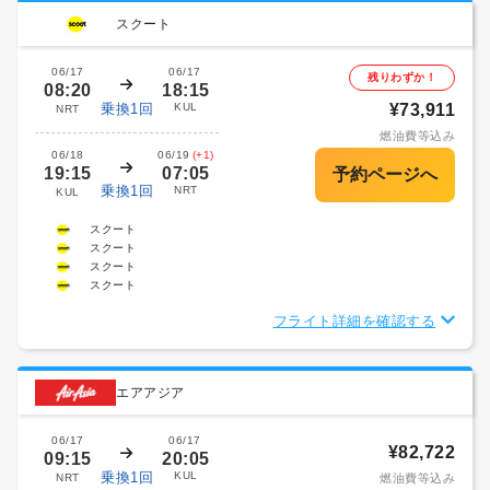
スクート
06/17
06/17
残りわずか！
08:20
18:15
乗換1回
KUL
¥73,911
NRT
燃油費等込み
06/18
06/19
(+1)
19:15
07:05
乗換1回
NRT
KUL
スクート
スクート
スクート
スクート
フライト詳細を確認する
エアアジア
06/17
06/17
¥82,722
09:15
20:05
乗換1回
KUL
NRT
燃油費等込み