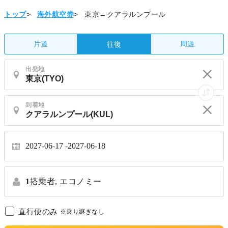
トップ
>
海外航空券
>
東京→クアラルンプール
片道
周遊
往復
出発地
到着地
2027-06-17
2027-06-18
1
搭乗者,
エコノミー
直行便のみ
※乗り継ぎなし