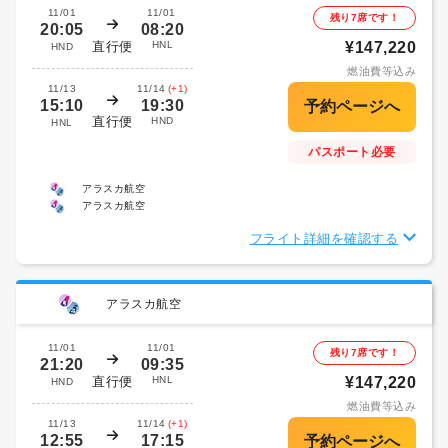
11/01
11/01
残り7席です！
20:05
08:20
直行便
HNL
¥147,220
HND
燃油費等込み
11/13
11/14
(+1)
15:10
19:30
直行便
HND
HNL
パスポート必要
アラスカ航空
アラスカ航空
フライト詳細を確認する
アラスカ航空
11/01
11/01
残り7席です！
21:20
09:35
直行便
HNL
¥147,220
HND
燃油費等込み
11/13
11/14
(+1)
12:55
17:15