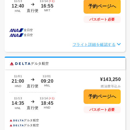
11/13
11/14
(+1)
12:40
16:55
直行便
NRT
HNL
パスポート必要
全日空
全日空
フライト詳細を確認する
デルタ航空
11/01
11/01
¥143,250
21:00
09:20
直行便
HNL
HND
燃油費等込み
11/13
11/14
(+1)
14:35
18:45
直行便
HND
HNL
パスポート必要
デルタ航空
デルタ航空