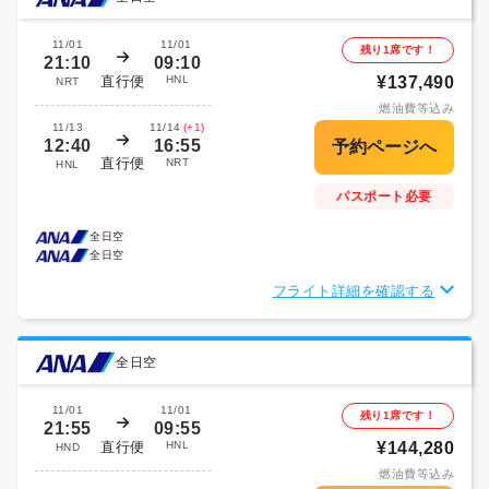
11/01
11/01
残り1席です！
21:10
09:10
直行便
HNL
¥137,490
NRT
燃油費等込み
11/13
11/14
(+1)
12:40
16:55
直行便
NRT
HNL
パスポート必要
全日空
全日空
フライト詳細を確認する
全日空
11/01
11/01
残り1席です！
21:55
09:55
直行便
HNL
¥144,280
HND
燃油費等込み