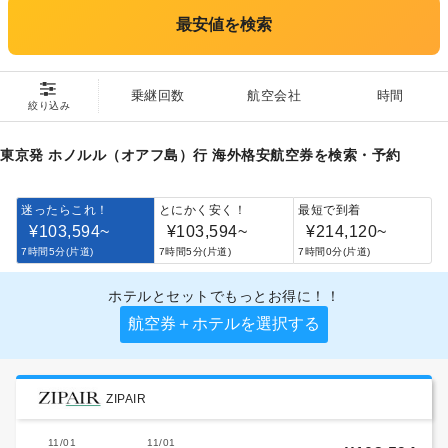
最安値を検索
乗継回数
航空会社
時間
絞り込み
東京発 ホノルル（オアフ島）行 海外格安航空券を検索・予約
迷ったらこれ！
とにかく安く！
最短で到着
¥103,594
~
¥103,594
~
¥214,120
~
7時間5分(片道)
7時間5分(片道)
7時間0分(片道)
ホテルとセットでもっとお得に！！
航空券＋ホテルを選択する
ZIPAIR
11/01
11/01