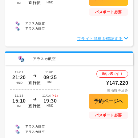
直行便
HND
HNL
パスポート必要
アラスカ航空
アラスカ航空
フライト詳細を確認する
アラスカ航空
11/01
11/01
残り7席です！
21:20
09:35
直行便
HNL
¥147,220
HND
燃油費等込み
11/13
11/14
(+1)
15:10
19:30
直行便
HND
HNL
パスポート必要
アラスカ航空
アラスカ航空