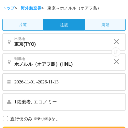
トップ
>
海外航空券
>
東京→ホノルル（オアフ島）
片道
周遊
往復
出発地
到着地
2026-11-01
2026-11-13
1
搭乗者,
エコノミー
直行便のみ
※乗り継ぎなし