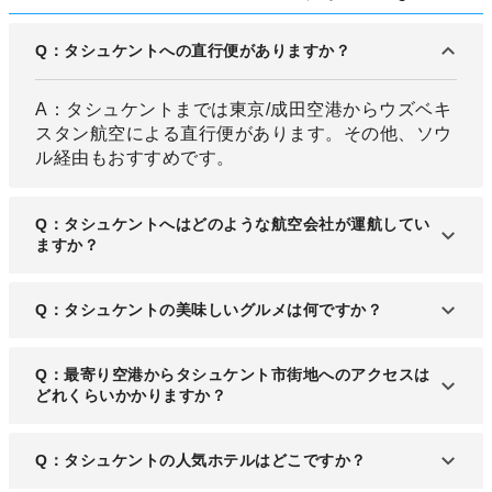
Q：タシュケントへの直行便がありますか？
A：タシュケントまでは東京/成田空港からウズベキ
スタン航空による直行便があります。その他、ソウ
ル経由もおすすめです。
Q：タシュケントへはどのような航空会社が運航してい
ますか？
A：イスラム・カリモフ・タシュケント国際空港に
Q：タシュケントの美味しいグルメは何ですか？
は、ここを本拠地とするウズベキスタン航空をはじ
め、大韓航空やアエロフロート・ロシア航空、トル
A：タシュケントは串焼き羊肉「シャシリク」やウ
Q：最寄り空港からタシュケント市街地へのアクセスは
コのターキッシュエアラインズなどが乗り入れてい
ズベキスタン版ピラフ「プロフ」、ウズベキスタン
どれくらいかかりますか？
ます。
版饅頭「マンティ」といったおいしいグルメの宝庫
といえるでしょう。
A：タクシーで約15分、路線バスで約20分です。空
Q：タシュケントの人気ホテルはどこですか？
港のロビーに出るとタクシーの運転手が声をかけて