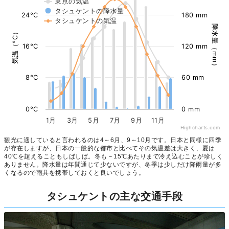
東京の気温
タシュケントの降水量
24°C
180 mm
タシュケントの気温
降水量（mm）
気温（°C）
16°C
120 mm
8°C
60 mm
0°C
0 mm
1月
3月
5月
7月
9月
11月
Highcharts.com
観光に適していると言われるのは4～6月、9～10月です。日本と同様に四季
が存在しますが、日本の一般的な都市と比べてその気温差は大きく、夏は
40℃を超えることもしばしば。冬も－15℃あたりまで冷え込むことが珍しく
ありません。降水量は年間通じて少ないですが、冬季は少しだけ降雨量が多
くなるので雨具を携帯しておくと良いでしょう。
タシュケントの主な交通手段