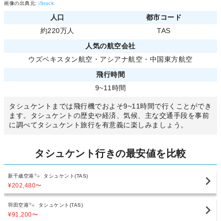
画像の出典元:
iStock
人口
都市コード
約220万人
TAS
人気の航空会社
ウズベキスタン航空
・
アシアナ航空
・
中国東方航空
飛行時間
9~11時間
タシュケントまでは飛行機でおよそ9~11時間で行くことができ
ます。タシュケントの歴史や経済、気候、主な交通手段を事前
に調べてタシュケント旅行を有意義に楽しみましょう。
タシュケント行きの最安値を比較
新千歳空港
タシュケント(TAS)
¥202,480
〜
羽田空港
タシュケント(TAS)
¥91,200
〜