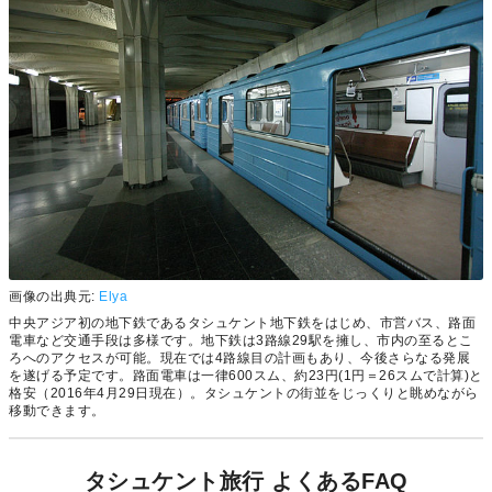
画像の出典元:
Elya
中央アジア初の地下鉄であるタシュケント地下鉄をはじめ、市営バス、路面
電車など交通手段は多様です。地下鉄は3路線29駅を擁し、市内の至るとこ
ろへのアクセスが可能。現在では4路線目の計画もあり、今後さらなる発展
を遂げる予定です。路面電車は一律600スム、約23円(1円＝26スムで計算)と
格安（2016年4月29日現在）。タシュケントの街並をじっくりと眺めながら
移動できます。
タシュケント旅行 よくあるFAQ