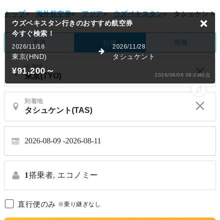
トップ
>
海外航空券
>
アジア
>
ウズベキスタン
>
タシュケント
ウズベキスタン行きのおすすめ航空券
今すぐ検索！
片道
周遊
往復
2026/11/18
2026/11/28
東京(HND)
タシュケント
出発地
¥91,200
～
2026/08/08 09:09時点
到着地
2026-08-09
2026-08-11
1
搭乗者,
エコノミー
直行便のみ
※乗り継ぎなし