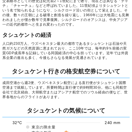
交易都市としての歴史は紀元前2～1世紀にまで遡り、現在とは異なる「チャ
チ」「チャーチュ」などと呼ばれていました。11世紀頃よりタシュケントと
いう名で知られるようになり、シルクロード沿いの街として栄えました。そ
の後、数々の王朝による破壊と創造を繰り返し、1966年には大地震にも見舞
われましたが僅か数年で見事復興。シルクロードのオアシスは、中央アジア
一の近代的都市へと生まれ変わったのです。
タシュケントの経済
人口約230万人、ウズベキスタン最大の都市であるタシュケントは石油や天
然ガスなどの天然資源に恵まれており、ここ10年では、毎年約9％前後の実
質GDP成長率を記録している同国経済の中心を担っています。近年では外資
系企業の進出も多く、今後もさらなる発展が見通されています。
タシュケント行きの格安航空券について
成田空港から週2便、ウズベキスタン航空による直行便がタシュケント国際
空港まで就航しています。所要時間は直行便で約9時間30分。他にも同航空
会社で北京経由、大韓航空またはアシアナ航空でのソウル経由の便など、世
界各地からのフライトがあります。
タシュケントの気候について
32°C
240 mm
東京の降水量