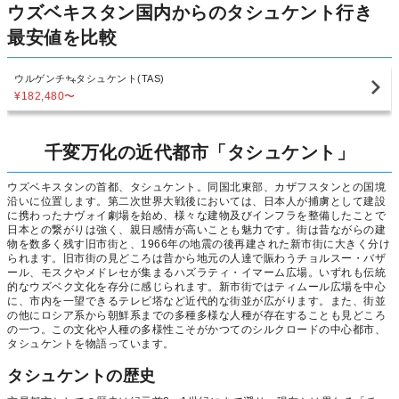
ウズベキスタン国内からのタシュケント行き
最安値を比較
ウルゲンチ
タシュケント(TAS)
¥182,480
〜
千変万化の近代都市「タシュケント」
ウズベキスタンの首都、タシュケント。同国北東部、カザフスタンとの国境
沿いに位置します。第二次世界大戦後においては、日本人が捕虜として建設
に携わったナヴォイ劇場を始め、様々な建物及びインフラを整備したことで
日本との繋がりは強く、親日感情が高いことも魅力です。街は昔ながらの建
物を数多く残す旧市街と、1966年の地震の後再建された新市街に大きく分け
られます。旧市街の見どころは昔から地元の人達で賑わうチョルスー・バザ
ール、モスクやメドレセが集まるハズラティ・イマーム広場。いずれも伝統
的なウズベク文化を存分に感じられます。新市街ではティムール広場を中心
に、市内を一望できるテレビ塔など近代的な街並が広がります。また、街並
の他にロシア系から朝鮮系までの多種多様な人種が存在することも見どころ
の一つ。この文化や人種の多様性こそがかつてのシルクロードの中心都市、
タシュケントを物語っています。
タシュケントの歴史