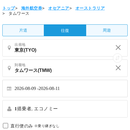
トップ
>
海外航空券
>
オセアニア
>
オーストラリア
>
タムワース
片道
周遊
往復
出発地
到着地
2026-08-09
2026-08-11
1
搭乗者,
エコノミー
直行便のみ
※乗り継ぎなし