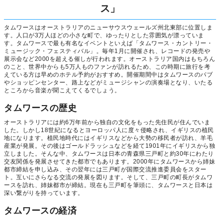
ス」
タムワースはオーストラリアのニューサウスウェールズ州北東部に位置しま
す。人口が3万人ほどの小さな町で、ゆったりとした雰囲気が漂っていま
す。タムワースで最も有名なイベントといえば「タムワース・カントリー・
ミュージック・フェスティバル」。毎年1月に開催され、レコードの発売や
展示会など2000を超える催しが行われます。オーストラリア国内はもちろん
のこと、世界中からも5万人ものファンが訪れるため、この時期に旅行を考
えている方は早めのホテル予約がおすすめ。開催期間中はタムワースのパブ
やショッピンセンター、路上などがミュージシャンの演奏場となり、いたる
ところから音楽が聞こえてくるでしょう。
タムワースの歴史
オーストラリアには約6万年前から独自の文化をもった先住民が住んでいま
した。しかし18世紀になるとヨーロッパ人に度々侵略され、イギリスの植民
地になります。植民地時代にはイギリスなどから大勢の移民者が訪れ、羊毛
産業が発展。その後はゴールドラッシュなどを経て1901年にイギリスから独
立しました。そんな中、タムワースは日本の青森県三戸町と約30年にわたり
交友関係を発展させてきた都市でもあります。2000年にタムワースから姉妹
都市締結を申し込み、その翌年には三戸町が国際交流推進委員会をスター
ト。互いにさらなる交流の発展を図ります。そして、三戸町の町長がタムワ
ースを訪れ、姉妹都市が締結。現在も三戸町を筆頭に、タムワースと日本は
深い繋がりを持っています。
タムワースの経済