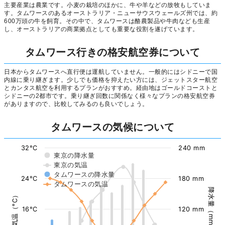
主要産業は農業です。小麦の栽培のほかに、牛や羊などの放牧もしていま
す。タムワースのあるオーストラリア・ニューサウスウェールズ州では、約
600万頭の牛を飼育。その中で、タムワースは酪農製品や牛肉なども生産
し、オーストラリアの商業拠点としても重要な役割を遂げています。
タムワース行きの格安航空券について
日本からタムワースへ直行便は運航していません。一般的にはシドニーで国
内線に乗り継ぎます。少しでも価格を抑えたい方には、ジェットスター航空
とカンタス航空を利用するプランがおすすめ。経由地はゴールドコーストと
シドニーの2都市です。乗り継ぎ回数に関係なく様々なプランの格安航空券
がありますので、比較してみるのも良いでしょう。
タムワースの気候について
32°C
240 mm
東京の降水量
東京の気温
タムワースの降水量
24°C
180 mm
タムワースの気温
降水量（mm）
気温（°C）
16°C
120 mm