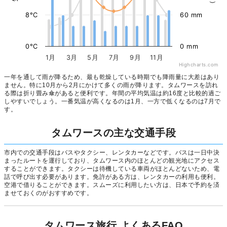
8°C
60 mm
0°C
0 mm
1月
3月
5月
7月
9月
11月
Highcharts.com
一年を通して雨が降るため、最も乾燥している時期でも降雨量に大差はあり
ません。特に10月から2月にかけて多くの雨が降ります。タムワースを訪れ
る際は折り畳み傘があると便利です。年間の平均気温は約16度と比較的過ご
しやすいでしょう。一番気温が高くなるのは1月、一方で低くなるのは7月で
す。
タムワースの主な交通手段
市内での交通手段はバスやタクシー、レンタカーなどです。バスは一日中決
まったルートを運行しており、タムワース内のほとんどの観光地にアクセス
することができます。タクシーは待機している車両がほとんどないため、電
話で呼び出す必要があります。免許がある方は、レンタカーの利用も便利。
空港で借りることができます。スムーズに利用したい方は、日本で予約を済
ませておくのがおすすめです。
タムワース旅行 よくあるFAQ