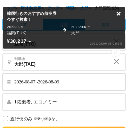
トップ
>
海外航空券
>
アジア
>
韓国
>
大邱
>
大邱国際空港
韓国行きのおすすめ航空券
今すぐ検索！
片道
周遊
往復
2026/09/11
2026/09/15
福岡(FUK)
大邱
出発地
¥30,217
～
2026/08/06 08:08時点
到着地
2026-08-07
2026-08-09
1
搭乗者,
エコノミー
直行便のみ
※乗り継ぎなし