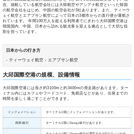
在、就航している航空会社には大韓航空やアシアナ航空といった韓国
の航空会社をはじめ、中国の航空会社が3社あります。また、ティーウ
ェイ航空とエアプサン航空によって日本の3都市からの直行便が運航さ
れています。 年間100万人を超える利用者でにぎわう大邱国際空港は
韓国国内、中国、日本から訪れる観光客を迎える拠点として大切な役
割を担っています。
日本からの行き方
- ティーウェイ航空 - エアプサン航空
大邱国際空港の規模、設備情報
大邱国際空港には長さ約3100mと約3400mの滑走路があります。ター
ミナル内にはカフェやフードコート、免税店などがあり、出発までの
時間を楽しく過ごすことができます。
インフォメーション
ターミナル1階にインフォメーションがあります。
両替/銀行
ターミナル1階にDaegu銀行があります。
ターミナル1階にDaegu銀行が運営するVIPラウンジがあ