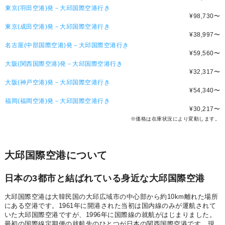
東京(羽田空港)発－大邱国際空港行き
¥98,730
〜
東京(成田空港)発－大邱国際空港行き
¥38,997
〜
名古屋(中部国際空港)発－大邱国際空港行き
¥59,560
〜
大阪(関西国際空港)発－大邱国際空港行き
¥32,317
〜
大阪(神戸空港)発－大邱国際空港行き
¥54,340
〜
福岡(福岡空港)発－大邱国際空港行き
¥30,217
〜
※価格は在庫状況により変動します。
大邱国際空港について
日本の3都市と結ばれている身近な大邱国際空港
大邱国際空港は大韓民国の大邱広域市の中心部から約10km離れた場所
にある空港です。1961年に開港された当初は国内線のみが運航されて
いた大邱国際空港ですが、1996年に国際線の就航がはじまりました。
最初の国際線定期便の就航先のひとつが日本の関西国際空港です。現