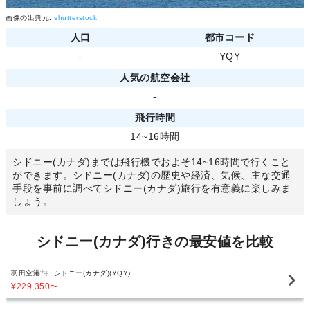
画像の出典元:
shutterstock
人口
都市コード
-
YQY
人気の航空会社
-
飛行時間
14~16時間
シドニー(カナダ)までは飛行機でおよそ14~16時間で行くこと
ができます。シドニー(カナダ)の歴史や経済、気候、主な交通
手段を事前に調べてシドニー(カナダ)旅行を有意義に楽しみま
しょう。
シドニー(カナダ)行きの最安値を比較
羽田空港
シドニー(カナダ)(YQY)
¥229,350
〜