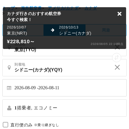
トップ
>
海外航空券
>
アメリカ/カナダ
>
カナダ
>
シドニー(カナダ)
カナダ行きのおすすめ航空券
今すぐ検索！
2026/10/07
2026/10/13
片道
周遊
往復
東京(NRT)
シドニー(カナダ)
¥228,810
～
出発地
2026/08/05 22:10時点
到着地
2026-08-09
2026-08-11
1
搭乗者,
エコノミー
直行便のみ
※乗り継ぎなし