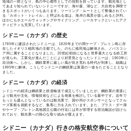
地域の一部となり、島の中心都市としての役割を担っています。観光地とし
てあまり知られていないシドニーですが、海や森、湖など、大自然を満喫で
きるスポットがいくつもあります。ツーリング・ルートとして整備されてい
る「カボット・トレイル」と呼ばれる道は、海岸の風景が楽しめると評判。
ほかにもホエールウォッチングやサイクリング、シーカヤックといったアク
ティビティも充実しています。
シドニー（カナダ）の歴史
1785年に建設されたシドニーは、1820年までの間ケープ・ブレトン島に存
在したイギリス植民地の主都でした。のちに植民地は解体され、ノバスコシ
ア州に属することとなりました。20世紀初頭になると世界最大となる鉄工所
が造られ、工業化が進んだことにより好景気となったシドニーは、1903年に
自治体へ。しかし、鋼鉄業界に厳しい風が吹き荒れる時代が到来し、組織は
1995年に解体。こうしてシドニーの鋼鉄業は衰退の一途をたどることとなり
ました。
シドニー（カナダ）の経済
シドニーの経済は鋼鉄業と鉄道輸送で成立していましたが、鋼鉄業の衰退に
より観光や文化、情報技術などによる発展を検討している最中です。近年で
もっとも盛んとなっているのは観光業で、国や州がスポンサーとなってクル
ーズ客船を就航するなど、集客に力を入れています。また、ブラス・ダー湖
やケープ・ブレトン高地国立公園の付近には市が管理する宿泊施設が設けら
れており、観光業への熱心な取り組みが窺えます。
シドニー（カナダ）行きの格安航空券について