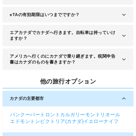
eTAの有効期限はいつまでですか？
有効期間は5年、またはパスポートの有効期限まで
エアカナダでカナダへ行きます。自転車は持っていけ
です。
ますか？
エアカナダでは、自転車は予約時に事前登録をして
アメリカへ行くのにカナダで乗り継ぎます。税関申告
搭乗機の搭載スペースに余裕がある場合に限って預
書はカナダのものを書きますか？
かってもらうことができます。また、自転車は1台
につき手荷物1個と見なされて、搭乗クラスで許容
アメリカへの乗り継ぎでカナダを経由する場合、税
他の旅行オプション
される受託手荷物の個数に含まれるので注意しまし
関申告書はアメリカのもので記入します。機内など
ょう。
で配られる時に、アメリカのものか確認をしましょ
う。
カナダの主要都市
バンクーバー
トロント
カルガリー
モントリオール
エドモントン
ビクトリア(カナダ)
イエローナイフ