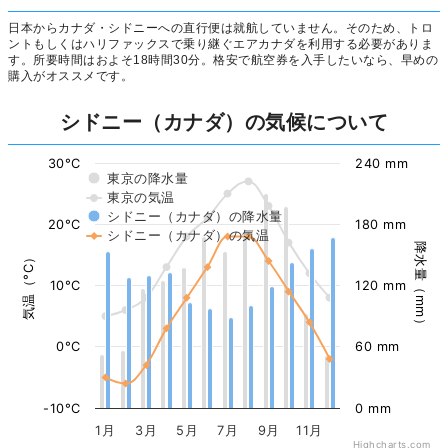
日本からカナダ・シドニーへの直行便は就航していません。そのため、トロ
ントもしくはハリファックスで乗り継ぐエアカナダを利用する必要がありま
す。所要時間はおよそ18時間30分。格安で航空券を入手したいなら、早めの
購入がオススメです。
シドニー（カナダ）の気候について
30°C
240 mm
東京の降水量
東京の気温
シドニー（カナダ）の降水量
20°C
180 mm
シドニー（カナダ）の気温
降水量（mm）
気温（°C）
10°C
120 mm
0°C
60 mm
-10°C
0 mm
1月
3月
5月
7月
9月
11月
Highcharts.com