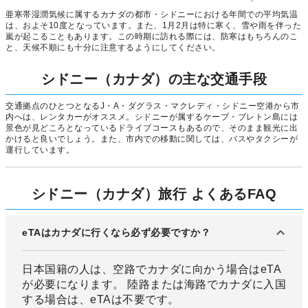
亜寒帯湿潤気候に属するカナダの都市・シドニーにおける年間での平均気温
は、およそ10度となっています。また、1月2月は特に寒く、雪や雨を伴った
嵐が起こることもあります。この時期に訪れる際には、防寒はもちろんのこ
と、天候不順にも十分に注意するようにしてください。
シドニー（カナダ）の主な交通手段
交通拠点のひとつとなるJ・A・ダグラス・マクレディ・シドニー空港から市
内へは、レンタカーがオススメ。シドニーが属するケープ・ブレトン島には
景色が見どころとなっているドライブコースもあるので、そのまま観光に出
かけると良いでしょう。また、市内での移動に関しては、バスやタクシーが
運行しています。
シドニー（カナダ）旅行 よくあるFAQ
eTAはカナダに行くなら必ず必要ですか？
日本国籍の人は、空路でカナダに向かう場合はeTA
が必要になります。 陸路または海路でカナダに入国
する場合は、eTAは不要です。