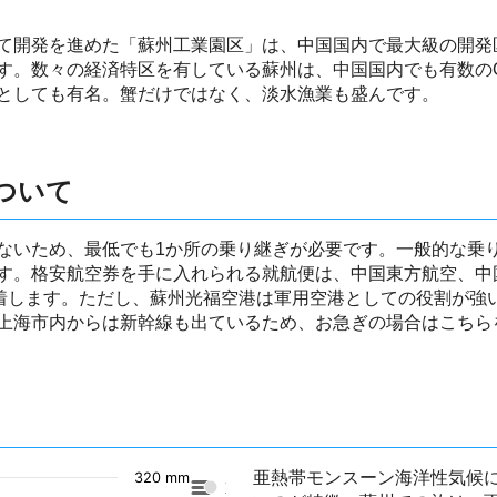
て開発を進めた「蘇州工業園区」は、中国国内で最大級の開発
す。数々の経済特区を有している蘇州は、中国国内でも有数の
としても有名。蟹だけではなく、淡水漁業も盛んです。
ついて
ないため、最低でも1か所の乗り継ぎが必要です。一般的な乗
す。格安航空券を手に入れられる就航便は、中国東方航空、中
到着します。ただし、蘇州光福空港は軍用空港としての役割が強
上海市内からは新幹線も出ているため、お急ぎの場合はこちら
亜熱帯モンスーン海洋性気候
320 mm
東京の降水量