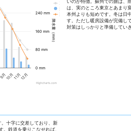
いのが特徴。蘇州での旅は、
東京の気温
は、実のところ東京とあまり
蘇州の降水量
240 mm
本州よりも短めです。冬は日
蘇州の気温
す。ただし暖房設備が完備し
降水量（mm）
対策はしっかりと準備してい
160 mm
80 mm
0 mm
9月
10月
11月
12月
Highcharts.com
す。十字に交差しており、新
す。鉄道を乗りこなせれば、