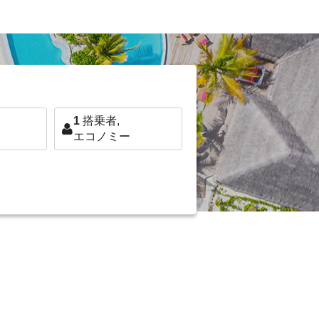
1
搭乗者,
エコノミー