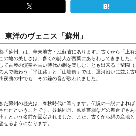
、東洋のヴェニス「蘇州」
都「蘇州」は、華東地方・江蘇省にあります。古くから「上有
この地の美しさは、多くの詩人が言葉にあらわしてきました。
して古琴の演奏や古い時代の劇を楽しむことも出来る「留園（
の人で賑わう「平江路」と「山塘街」では、運河沿いに並ぶ古
州夜曲の中でも、その鐘の音が歌われました。
きた蘇州の歴史は、春秋時代に遡ります。伝説の一説によれば
されたということです。呉越同舟、臥薪嘗胆などの舞台でもあ
州」という名前が固定されました。また、古くから絹の産地と
馳せるようになります。