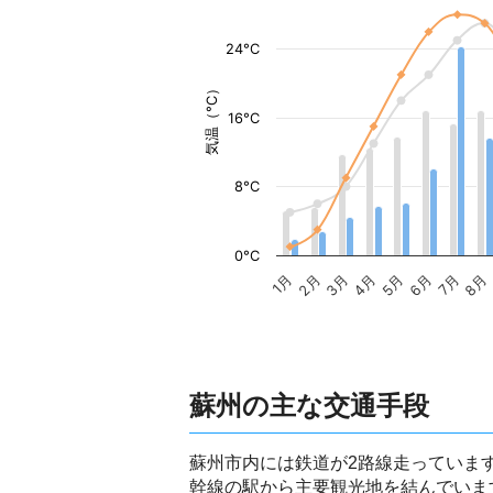
24°C
気温（°C）
16°C
8°C
0°C
1月
2月
3月
4月
5月
6月
7月
8月
蘇州の主な交通手段
蘇州市内には鉄道が2路線走っていま
幹線の駅から主要観光地を結んでいま