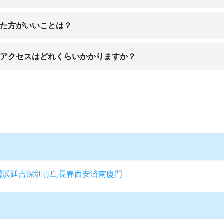
ほか、国際便を出している深圳航空があります。
けた方がいいことは？
地域として知られています。
のアクセスはどれくらいかかりますか？
、移動時間は約1時間ほどとなっています。
爾浜
延吉
深圳
青島
長春
西安
済南
廈門