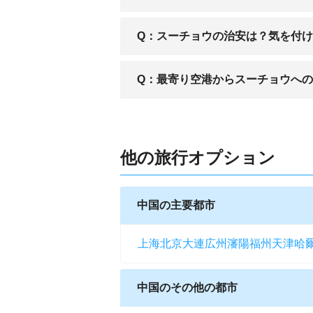
A：中国国際航空など国内の航空会社に
Q：スーチョウの治安は？気を付
A：治安は安定しており、比較的安全な
Q：最寄り空港からスーチョウへ
A：空港から市街地へはバスが出ており
他の旅行オプション
中国の主要都市
上海
北京
大連
広州
瀋陽
福州
天津
哈
中国のその他の都市