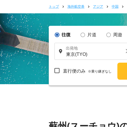
トップ
海外航空券
アジア
中国
往復
片道
周遊
出発地
直行便のみ
※乗り継ぎなし
蘇州(スーチョウ)