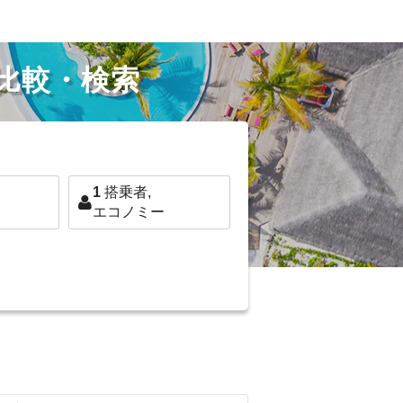
比較・検索
1
搭乗者,
エコノミー