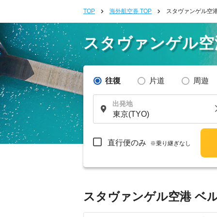
TOP
海外航空券 TOP
スタヴァンゲル空港
スタヴァンゲル空
往復
片道
周遊
出発地
直行便のみ
※乗り継ぎなし
スタヴァンゲル空港 ベル