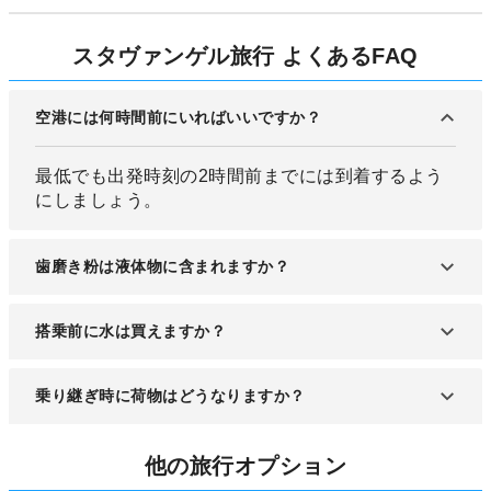
スタヴァンゲル旅行 よくあるFAQ
空港には何時間前にいればいいですか？
最低でも出発時刻の2時間前までには到着するよう
にしましょう。
歯磨き粉は液体物に含まれますか？
含まれます。
搭乗前に水は買えますか？
出国審査後の搭乗待合場所に売店がある場合のみ購
乗り継ぎ時に荷物はどうなりますか？
入できます。また、機内でも水を貰うことが出来ま
すが、LCCなどは機内サービスに事前予約が必要な
乗り継ぎ時に荷物に関する手続きはありません。到
場合がありますので注意しましょう。
他の旅行オプション
着空港で受け取りいただけます。