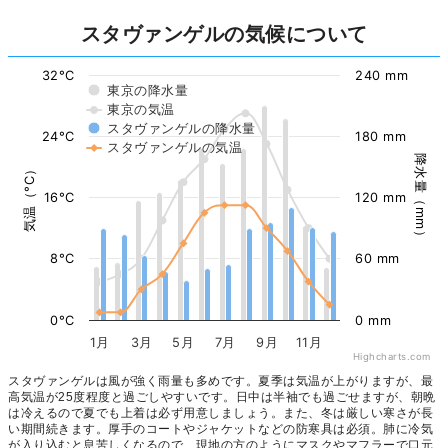
スタヴァンゲルの気候について
32°C
240 mm
東京の降水量
東京の気温
スタヴァンゲルの降水量
24°C
180 mm
スタヴァンゲルの気温
降水量（mm）
気温（°C）
16°C
120 mm
8°C
60 mm
0°C
0 mm
1月
3月
5月
7月
9月
11月
Highcharts.com
スタヴァンゲルは風が強く雨量も多めです。夏季は気温が上がりますが、最
高気温が25度程度と過ごしやすいです。日中は半袖でも過ごせますが、朝晩
は冷えるので夏でも上着は必ず用意しましょう。また、冬は厳しい寒さが長
い期間続きます。厚手のコートやジャケットなどの防寒具は必須。肺に冷気
が入り込むと息苦しくなるので、現地の方のようにマスクやマフラーで口元