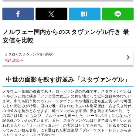
ノルウェー国内からのスタヴァンゲル行き 最
安値を比較
オスロ
スタヴァンゲル(SVG)
¥24,350
〜
中世の面影を残す街並み「スタヴァンゲル」
ノルウェー第四の都市であり、ローガラン県の県都です。スタヴァンゲルは
ベルゲンと共に映画『アナと雪の女王』の舞台地として近年注目を浴びてい
ます。中でも旧市街のガムレ・スタヴァンゲル地区に建ち並ぶ真っ白で可愛
らしい街並みが特徴。国内で唯一残された中世の木造家屋は、古き良き時代
の街並みを彷彿とさせます。町のシンボルは海岸に突き刺さる3本の剣。そ
の高さは10ｍにも及び、ノルウェーを統一した「ハーラル1世」にちなんだ
記念碑だといわれています。また、スタヴァンゲルは世界で最も美しいと言
われる入り江「リーセフィヨルド」の玄関口としても有名。「死ぬまでに行
ってみたい観光名所」にも選ばれた断崖絶壁「プレーケストーレン」からみ
るリーセフィヨルドは圧巻です。