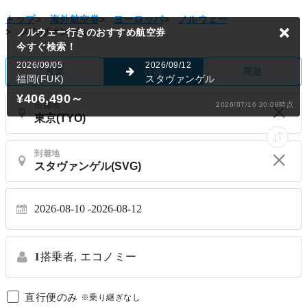
トップ
>
海外航空券
>
ヨーロッパ
>
ノルウェー
>
スタヴァンゲル
ノルウェー行きのおすすめ航空券
今すぐ検索！
2026/09/05
2026/09/12
片道
周遊
往復
福岡(FUK)
スタヴァンゲル
¥406,490
～
出発地
2026/07/16 20:08時点
到着地
2026-08-10
2026-08-12
1
搭乗者,
エコノミー
直行便のみ
※乗り継ぎなし