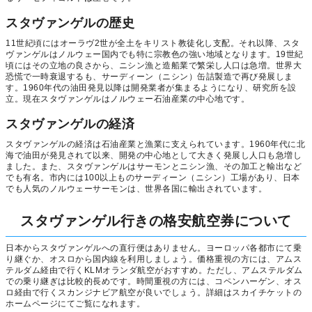
スタヴァンゲルの歴史
11世紀頃にはオーラヴ2世が全土をキリスト教徒化し支配。それ以降、スタ
ヴァンゲルはノルウェー国内でも特に宗教色の強い地域となります。19世紀
頃にはその立地の良さから、ニシン漁と造船業で繁栄し人口は急増。世界大
恐慌で一時衰退するも、サーディーン（ニシン）缶詰製造で再び発展しま
す。1960年代の油田発見以降は開発業者が集まるようになり、研究所を設
立。現在スタヴァンゲルはノルウェー石油産業の中心地です。
スタヴァンゲルの経済
スタヴァンゲルの経済は石油産業と漁業に支えられています。1960年代に北
海で油田が発見されて以来、開発の中心地として大きく発展し人口も急増し
ました。また、スタヴァンゲルはサーモンとニシン漁、その加工と輸出など
でも有名。市内には100以上ものサーディーン（ニシン）工場があり、日本
でも人気のノルウェーサーモンは、世界各国に輸出されています。
スタヴァンゲル行きの格安航空券について
日本からスタヴァンゲルへの直行便はありません。ヨーロッパ各都市にて乗
り継ぐか、オスロから国内線を利用しましょう。価格重視の方には、アムス
テルダム経由で行くKLMオランダ航空がおすすめ。ただし、アムステルダム
での乗り継ぎは比較的長めです。時間重視の方には、コペンハーゲン、オス
ロ経由で行くスカンジナビア航空が良いでしょう。詳細はスカイチケットの
ホームページにてご覧になれます。