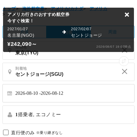
トップ
>
海外航空券
>
アメリカ/カナダ
>
アメリカ
>
セントジョージ
アメリカ行きのおすすめ航空券
今すぐ検索！
2027/01/27
2027/02/07
片道
周遊
往復
名古屋(NGO)
セントジョージ
¥242,090
～
出発地
2026/08/07 19:07時点
到着地
2026-08-10
2026-08-12
1
搭乗者,
エコノミー
直行便のみ
※乗り継ぎなし