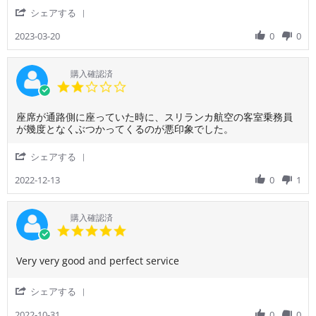
も
に
'
シェアする
し
は
Share
な
オ
Review
2023-03-20
0
0
か
ス
by
っ
ス
ご
た
メ
利
購入確認済
の
用
2.0
で、
者
star
機
様
rating
内
Review
review
座席が通路側に座っていた時に、スリランカ航空の客室乗務員
on
は
by
stating
が幾度となくぶつかってくるのが悪印象でした。
20
ご
座
Mar
利
席
2023
'
シェアする
用
が
Share
者
通
Review
2022-12-13
0
1
様
路
by
on
側
ご
13
に
利
購入確認済
Dec
座
用
5.0
2022
っ
者
star
て
様
rating
い
Review
review
Very very good and perfect service
on
た
by
stating
13
時
ご
Very
Dec
'
シェアする
に、
利
very
2022
Share
ス
用
good
Review
2022-10-31
0
0