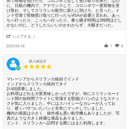
つ
格
の
by
stating
田で荷物を預けたら、コロンボで正しく受け取り出来た。なの
11
飛
で
が
ご
Japan
に、日航の機内で、アナウンスして、コロンボで一度荷物を受
May
ん
搭
謎
利
AirLine
け取れ、そしてスリランカ航空に新たに預けろ、と言った。イ
2023
だ
乗
で
用
の
ンド空港で荷物受け取りに行ったらVISAが必要と言われ、あっ
か
で
し
者
Flight
ちへ行ったり、こっちへ行ったり、乗り継ぎ時間は2時間ほどし
気
き
た。
様
attendant
かないのに、どうしたらいいのかわからず、大騒ぎだった。
づ
た
子
on
は
か
の
供
18
非
'
シェアする
な
は
が
Apr
常
Share
い
幸
騒
2023
に
Review
2023-04-18
1
0
ほ
運
い
悪
by
ど
で
で
い
ご
振
し
い
利
購入確認済
動
た。
て
用
5.0
な
も、
者
star
CA
様
rating
は
Review
review
マレーシアからスリランカ経由でインド
on
ほ
by
stating
インドからスリランカ経由でタイ
18
と
ご
エ
計4回搭乗しました。
Apr
ん
利
ス
お料理はどれも大変美味しかったですが、特にスリランカーイ
2023
ど
用
ニ
ンド間の短時間フライトに登場する堅揚げパンのようなスナッ
何
者
ッ
クが気に入りました。中にはスパイシーなカレーが入ってお
も
様
ク
り、硬くパサついたパンと非常にマッチしていました。
せ
on
料
機内の画面は小さく、操作感も悪い航空機もありましたが、写
ず、
20
理
真のような大きく綺麗な液晶もありました。
嗜
Mar
好
インド、スリランカへ訪問する際にはまた利用します。
め
2023
き