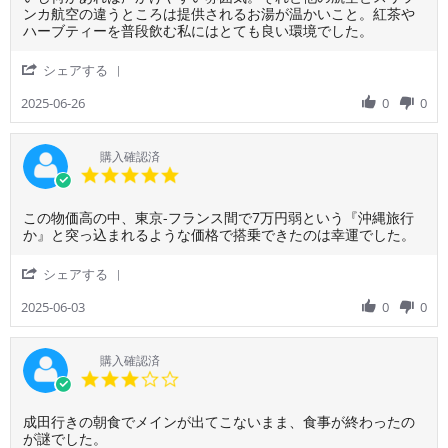
2026
用
イ
ンカ航空の違うところは提供されるお湯が温かいこと。紅茶や
者
ト
ハーブティーを普段飲む私にはとても良い環境でした。
様
は
on
3
'
シェアする
26
社
Share
Jun
ぐ
Review
2025-06-26
0
0
2025
ら
by
い
ご
し
利
購入確認済
か
用
5.0
知
者
star
ら
様
rating
な
Review
review
この物価高の中、東京-フランス間で7万円弱という『沖縄旅行
on
い
by
stating
か』と突っ込まれるような価格で搭乗できたのは幸運でした。
26
私
ご
こ
Jun
で
利
の
2025
'
シェアする
す。
用
物
Share
フ
者
価
Review
2025-06-03
0
0
ラ
様
高
by
イ
on
の
ご
ト
3
中、
利
購入確認済
は
Jun
東
用
3.0
特
2025
京-
者
star
に
フ
様
rating
問
ラ
Review
review
成田行きの朝食でメインが出てこないまま、食事が終わったの
on
題
ン
by
stating
が謎でした。
3