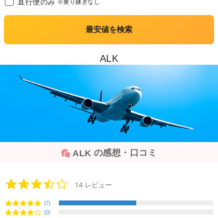
直行便のみ
※乗り継ぎなし
最安値を検索
ALK
の感想・口コミ
ALK
3.6
14 レビュー
star
rating
(7)
(0)