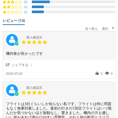
(3)
(2)
(2)
レビュー
(14)
並べ替え:
選択
購入確認済
5.0
star
rating
Review
review
機内食が良かったです
by
stating
ご
良
'
シェアする
利
か
Share
用
っ
Review
2026-07-03
0
0
者
た
by
様
で
ご
on
す
利
購入確認済
3
用
5.0
Jul
者
star
2026
様
rating
Review
review
フライトは3社ぐらいしか知らない私です。フライトは特に問題
on
by
stating
もなく無事到着しました。最初の行きの1回目フライトはいつ飛
3
ご
フ
んだか気づかないほど振動なし。驚きました。機内の方も優し
Jul
利
ラ
いし何かあれば声かけやすい雰囲気。それと他の航空とスリラ