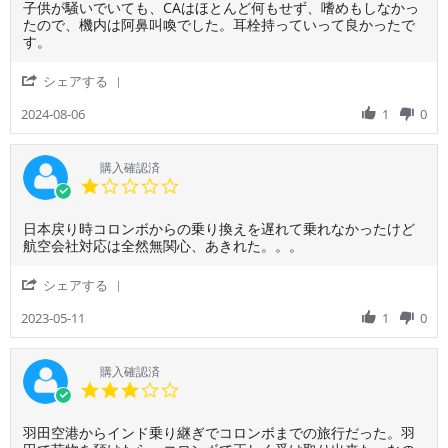
も
ス
ご
成
子供が騒いでいても、CAはほとんど何もせず、嗜めもしなかっ
Jun
な
間
利
田
たので、機内は阿鼻叫喚でした。耳栓持っていって良かったで
2025
く
で
用
行
す。
無
7
者
き
事
万
様
の
'
シェアする
到
円
on
朝
Share
着
弱
6
食
Review
2024-08-06
1
0
し
と
Aug
で
by
ま
い
2024
メ
ご
し
う
イ
利
購入確認済
た。
『沖
ン
用
1.0
最
縄
が
者
star
初
旅
出
様
rating
の
行
て
Review
review
日本戻り時コロンボからの乗り換えを遅れて乗れなかったけど
on
行
か』
こ
by
stating
航空会社対応は全然無関心、あきれた。。。
6
き
と
な
ご
乗
Aug
の
突
い
利
り
2024
'
シェアする
1
っ
ま
用
換
Share
回
込
ま、
者
え
Review
2023-05-11
1
0
目
ま
食
様
の
by
フ
れ
事
on
問
ご
ラ
る
が
11
題
利
購入確認済
イ
よ
終
May
用
3.0
ト
う
わ
2023
者
star
は
な
っ
様
rating
い
価
た
Review
review
羽田空港からインド乗り継ぎでコロンボまでの旅行だった。羽
on