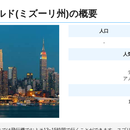
ド(ミズーリ州)の概要
人口
-
人
ア
までは飛行機でおよそ13~15時間で行くことができます。スプ