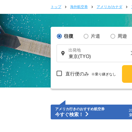
トップ
海外航空券
アメリカ/カナダ
往復
片道
周遊
出発地
直行便のみ
※乗り継ぎなし
アメリカ行きのおすすめ航空券
2
今すぐ検索！
東