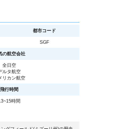
都市コード
SGF
気の航空会社
全日空
デルタ航空
メリカン航空
飛行時間
13~15時間
リングフィールド(ミズーリ州)の歴史