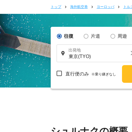
トップ
海外航空券
ヨーロッパ
トル
往復
片道
周遊
出発地
直行便のみ
※乗り継ぎなし
シュルナクの概要