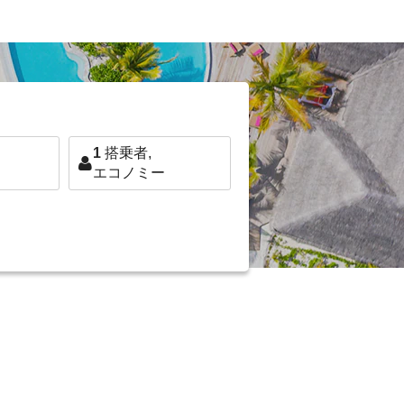
1
搭乗者,
エコノミー