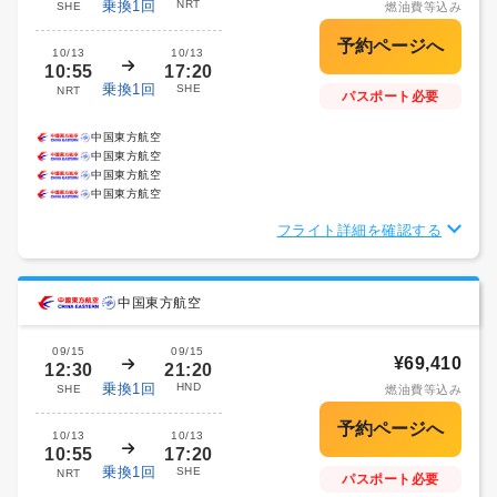
乗換1回
NRT
SHE
燃油費等込み
10/13
10/13
10:55
17:20
乗換1回
SHE
NRT
パスポート必要
中国東方航空
中国東方航空
中国東方航空
中国東方航空
フライト詳細を確認する
中国東方航空
09/15
09/15
¥69,410
12:30
21:20
乗換1回
HND
SHE
燃油費等込み
10/13
10/13
10:55
17:20
乗換1回
SHE
NRT
パスポート必要