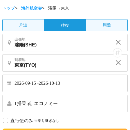
トップ
>
海外航空券
>
瀋陽→東京
片道
周遊
往復
出発地
到着地
2026-09-15
2026-10-13
1
搭乗者,
エコノミー
直行便のみ
※乗り継ぎなし