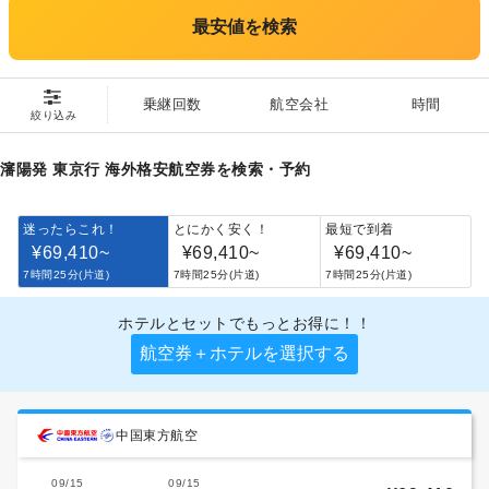
最安値を検索
乗継回数
航空会社
時間
絞り込み
瀋陽発 東京行 海外格安航空券を検索・予約
迷ったらこれ！
とにかく安く！
最短で到着
¥69,410
~
¥69,410
~
¥69,410
~
7時間25分(片道)
7時間25分(片道)
7時間25分(片道)
ホテルとセットでもっとお得に！！
航空券＋ホテルを選択する
中国東方航空
09/15
09/15