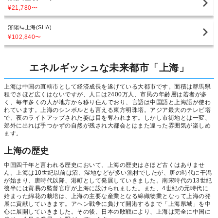
¥21,780
〜
瀋陽
上海(SHA)
¥102,840
〜
エネルギッシュな未来都市「上海」
上海は中国の直轄市として経済成長を遂げている大都市です。面積は群馬県
程でさほど広くはないですが、人口は2400万人、市民の年齢層は若者が多
く、毎年多くの人が地方から移り住んでおり、言語は中国語と上海語が使わ
れています。上海のシンボルとも言える東方明珠塔。アジア最大のテレビ塔
で、夜のライトアップされた姿は目を奪われます。しかし市街地とは一変、
郊外に出れば手つかずの自然が残され大都会とはまた違った雰囲気が楽しめ
ます。
上海の歴史
中国四千年と言われる歴史において、上海の歴史はさほど古くはありませ
ん。上海は10世紀以前は沼、湿地などが多い漁村でしたが、唐の時代に干潟
が始まり、唐時代以降、港町として発展していきました。南宋時代の13世紀
後半には貿易の監督官庁が上海に設けられました。また、4世紀の元時代に
始まった綿花の栽培は、上海の主要な産業となる綿織物業となって上海の発
展に貢献していきます。アヘン戦争に負けて開港するまで「上海県城」を中
心に展開していきました。その後、日本の敗戦により、上海は完全に中国に