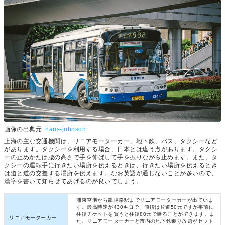
画像の出典元:
hans-johnson
上海の主な交通機関は、リニアモーターカー、地下鉄、バス、タクシーなど
があります。タクシーを利用する場合、日本とは違う点があります。タクシ
ーの止めかたは腰の高さで手を伸ばして手を振りながら止めます。また、タ
クシーの運転手に行きたい場所を伝えるときは、行きたい場所を伝えるとき
は道と道の交差する場所を伝えます。なお英語が通じないことが多いので、
漢字を書いて知らせてあげるのが良いでしょう。
浦東空港から龍陽路駅までリニアモーターカーが出ていま
す。最高時速が430キロで、値段は片道50元ですが事前に
往復チケットを買うと往復80元で乗ることができます。ま
リニアモーターカー
た、リニアモーターカーと市内の地下鉄乗り放題がセット