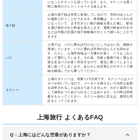
になったチケットも売っています。また、チケットを買う
時に海外のクレジットカードも使えます。
上海の地下鉄は非常に発達しているので、市内のほとんど
の場所に行くことができます。券売機は、タッチパネル式
になっていて、まず行きたい駅の路線を選んだ後に、駅名
地下鉄
を選び表示された料金を投入します。電車の料金や行き方
などは中国の百度の地下鉄検索のサイトで調べることがで
きます。
上海では、バスに乗れば行けないところはない位、路線が
発達しています。バスに乗れば市内のほとんどを回れま
す。ただし、上海市街地は一方通行が多く、バスもこれに
バス
従って運行しています。その為、往路と復路で全く異なる
道を走るバスが多々存在するので、適当に乗ってしまうと
道に迷ってしまいます。あらかじめ百度などのサイトで路
線を確認してから乗ってください。
上海のタクシーは、初乗り15元程です。タクシーにはメー
ターが付いているので、メーターを倒さないで法外な金額
を請求されることはあまりありませんが、わざと遠回りを
タクシー
して値段をつりあげられることはあります。その時は領収
書をもらってください。タクシー会社に言えば、適切な対
応をとってくれます。
上海旅行 よくあるFAQ
Q：上海にはどんな空港がありますか？