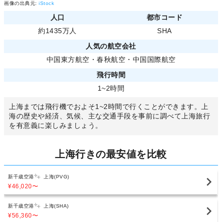
画像の出典元:
iStock
人口
都市コード
約1435万人
SHA
人気の航空会社
中国東方航空
・
春秋航空
・
中国国際航空
飛行時間
1~2時間
上海までは飛行機でおよそ1~2時間で行くことができます。上
海の歴史や経済、気候、主な交通手段を事前に調べて上海旅行
を有意義に楽しみましょう。
上海行きの最安値を比較
新千歳空港
上海(PVG)
¥46,020
〜
新千歳空港
上海(SHA)
¥56,360
〜