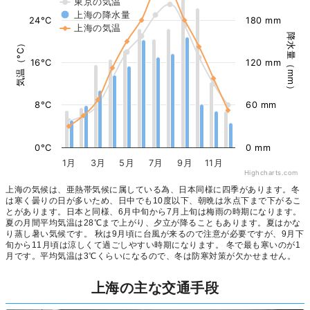
東京の気温
上海の降水量
24°C
180 mm
上海の気温
降水量（mm）
気温（°C）
16°C
120 mm
8°C
60 mm
0°C
0 mm
1月
3月
5月
7月
9月
11月
Highcharts.com
上海の気候は、亜熱帯気候に属している為、日本同様に四季があります。冬
は寒く曇りの日が多いため、日中でも10度以下、朝晩は氷点下まで下がるこ
とがあります。日本と同様、6月中旬から7月上旬は梅雨の時期になります。
夏の月間平均気温は28℃まで上がり、夕立が降ることもあります。夏はかな
り蒸し暑い気候です。 秋は9月頃に台風が来るので注意が必要ですが、9月下
旬から11月頃は涼しくて過ごしやすい時期になります。 冬で最も寒いのが1
月です。平均気温は3℃くらいになるので、冬は防寒対策が欠かせません。
上海の主な交通手段