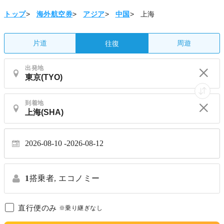
トップ
>
海外航空券
>
アジア
>
中国
>
上海
片道
周遊
往復
出発地
到着地
2026-08-10
2026-08-12
1
搭乗者,
エコノミー
直行便のみ
※乗り継ぎなし