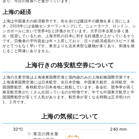
戻り、今日の発展へと繋がっています。
上海の経済
上海は中国最大の経済都市です。街を歩けば建設中の建物を多く目にしま
す。2016年には金融センターランキングにて、ニューヨーク、ロンドン、シ
ンガポールに次いで世界4位と評価されています。大手日本企業が多く進
出・投資しているため、上海市民の日本に対する好感度が上がっているそう
です。労働者の平均賃金は年々上昇しており、日々の経済成長のスピード感
がとてつもなく早いです。東京よりも近未来型な建物が多くあり、刺激を感
じること間違いありません。
上海行きの格安航空券について
上海の主要空港は上海浦東国際空港と国内線のみの上海虹橋国際空港です。
上海浦東国際空港には日本航空、全日本空輸、中国東方航空、吉祥航空、中
国国際航空、春秋航空が日本各地に就航しています。各会社、競争率が高く
格安航空券がたくさん出回っているのが特徴です。中でも中国東方航空と中
国国際航空が安くて人気があります。航空券が安くなる時期は正月明けの
1、２月です。
上海の気候について
32°C
240 mm
東京の降水量