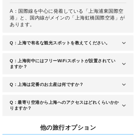
A：国際線を中心に発着している「上海浦東国際空
港」と、国内線がメインの「上海虹橋国際空港」が
あります。
Q：上海で有名な観光スポットを教えてください。
A：ショッピングやグルメを堪能をするなら「外
Q：上海街中にはフリーWiFiスポットが設置されてい
灘」、ライトアップされた中国の街並みが満喫でき
ますか？
る「豫園」、上海の眺望が楽しめる「浦東/陸家嘴エ
リアの高層ビル群」、子供から楽しめる「上海ディ
A：はい、上海のホットスポットではWi-Fiが利用で
Q：上海は定番のお土産は何ですか？
ズニーリゾート」などがあります。
きます。お店の場合はWechat(微信)というアプリで
お店をフォローしてWiFi接続する方法などもありま
A：中国茶なら300以上のお茶問屋が集う「天山茶
Q：最寄り空港から上海へのアクセスはどれくらいかか
す。
城」が良いでしょう。新天地の「ZEN lifestore」で
りますか？
は中国風美術品の「シノワズリ」が手に入るのでお
土産にも向いているでしょう。
A：空港から上海の市街地中心部へは車で約30分の
他の旅行オプション
距離です。