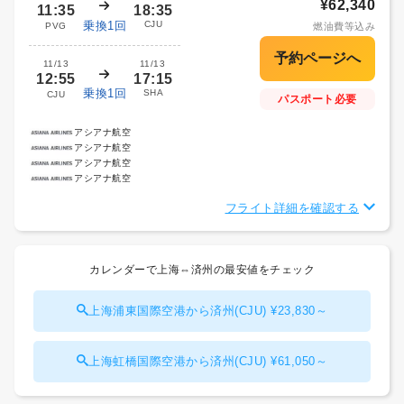
¥62,340
11:35
18:35
乗換1回
CJU
PVG
燃油費等込み
11/13
11/13
12:55
17:15
乗換1回
SHA
CJU
パスポート必要
アシアナ航空
アシアナ航空
アシアナ航空
アシアナ航空
フライト詳細を確認する
カレンダーで上海⇔済州の最安値をチェック
上海浦東国際空港から済州(CJU) ¥23,830～
上海虹橋国際空港から済州(CJU) ¥61,050～