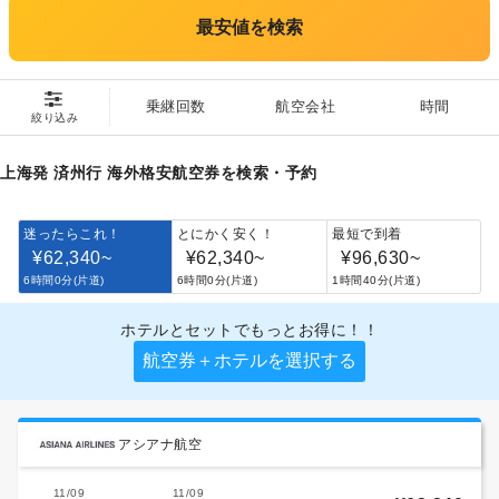
最安値を検索
乗継回数
航空会社
時間
絞り込み
上海発 済州行 海外格安航空券を検索・予約
迷ったらこれ！
とにかく安く！
最短で到着
¥62,340
~
¥62,340
~
¥96,630
~
6時間0分(片道)
6時間0分(片道)
1時間40分(片道)
ホテルとセットでもっとお得に！！
航空券＋ホテルを選択する
アシアナ航空
11/09
11/09