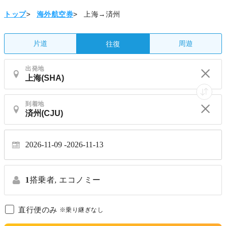
トップ
>
海外航空券
>
上海→済州
片道
周遊
往復
出発地
到着地
2026-11-09
2026-11-13
1
搭乗者,
エコノミー
直行便のみ
※乗り継ぎなし