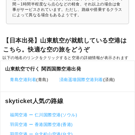
間～1時間半程度なら点心などの軽食、それ以上の場合は食
事がサービスされています。ただし、路線や搭乗するクラス
によって異なる場合もあるようです。
【日本出発】山東航空が就航している空港は
こちら。快適な空の旅をどうぞ
以下の地名のリンクをクリックすると空港の詳細情報が表示されます
山東航空で行く 関西国際空港出発
青島空港到着
(青島)
済南遥墻国際空港到着
(済南)
skyticket人気の路線
福岡空港 ー 仁川国際空港(ソウル)
羽田空港 ー 香港国際空港(香港)
羽田空港 ー 台北松山空港(台北)