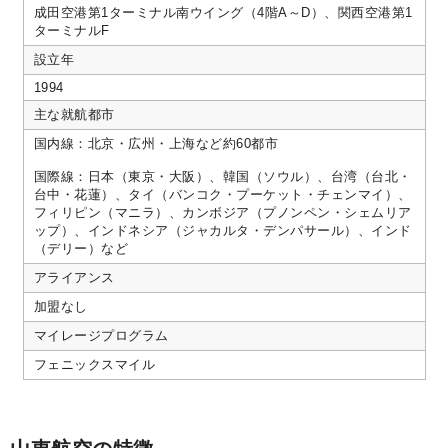
成田空港第1ターミナル南ウイング（4階A～D）、関西空港第1
ターミナルF
設立年
1994
主な就航都市
国内線：北京・広州・上海など約60都市
国際線：日本（東京・大阪）、韓国（ソウル）、台湾（台北・
台中・花蓮）、タイ（バンコク・プーケット・チェンマイ）、
フィリピン（マニラ）、カンボジア（プノンペン・シェムリア
ップ）、インドネシア（ジャカルタ・デンパサール）、インド
（デリー）など
アライアンス
加盟なし
マイレージプログラム
フェニックスマイル