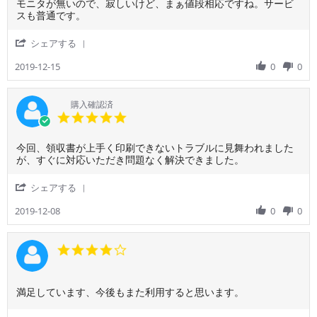
Review
review
モニタが無いので、寂しいけど、まぁ値段相応ですね。サービ
on
い
by
stating
スも普通です。
24
た
ご
値
Dec
だ
利
段
2019
'
シェアする
い
用
相
Share
た
者
応
Review
2019-12-15
0
0
ク
様
で
by
ル
on
す。
ご
ー
15
利
購入確認済
の
Dec
用
5.0
皆
2019
者
star
様
様
rating
に
Review
review
今回、領収書が上手く印刷できないトラブルに見舞われました
on
感
by
stating
が、すぐに対応いただき問題なく解決できました。
15
謝。
ご
不
Dec
良
利
具
2019
'
シェアする
い
用
合
Share
フ
者
の
Review
2019-12-08
0
0
様
対
by
on
応
ご
8
を
利
4.0
Dec
迅
用
star
2019
速
者
rating
に
様
し
Review
review
満足しています、今後もまた利用すると思います。
on
て
by
stating
8
い
ご
満