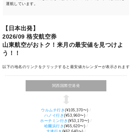
運航しています。
【日本出発】
2026/09 格安航空券
山東航空がおトク！来月の最安値を見つけよ
う！！
以下の地名のリンクをクリックすると最安値カレンダーが表示されます
関西国際空港発
ウルムチ行き
(
¥105,370
〜)
ハノイ行き
(
¥53,960
〜)
ホーチミン行き
(
¥53,170
〜)
哈爾浜行き
(
¥65,620
〜)
大連行き
(
¥62,640
〜)