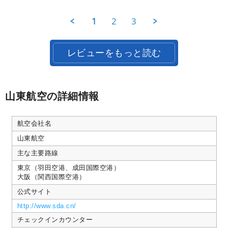
ご
た。
on
っ
利
手
4
た
1
2
3
用
続
Nov
で
者
き
2019
す。
様
も
on
簡
レビューをもっと読む
4
単
Nov
で
2019
し
た。
山東航空の詳細情報
航空会社名
山東航空
主な主要路線
東京（羽田空港、成田国際空港）
大阪（関西国際空港）
公式サイト
http://www.sda.cn/
チェックインカウンター