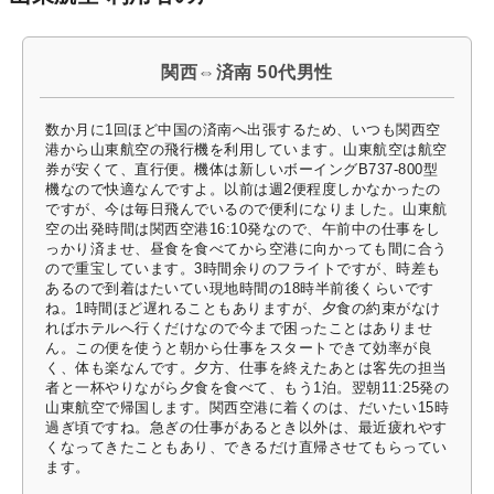
関西⇔済南 50代男性
数か月に1回ほど中国の済南へ出張するため、いつも関西空
港から山東航空の飛行機を利用しています。山東航空は航空
券が安くて、直行便。機体は新しいボーイングB737-800型
機なので快適なんですよ。以前は週2便程度しかなかったの
ですが、今は毎日飛んでいるので便利になりました。山東航
空の出発時間は関西空港16:10発なので、午前中の仕事をし
っかり済ませ、昼食を食べてから空港に向かっても間に合う
ので重宝しています。3時間余りのフライトですが、時差も
あるので到着はたいてい現地時間の18時半前後くらいです
ね。1時間ほど遅れることもありますが、夕食の約束がなけ
ればホテルへ行くだけなので今まで困ったことはありませ
ん。この便を使うと朝から仕事をスタートできて効率が良
く、体も楽なんです。夕方、仕事を終えたあとは客先の担当
者と一杯やりながら夕食を食べて、もう1泊。翌朝11:25発の
山東航空で帰国します。関西空港に着くのは、だいたい15時
過ぎ頃ですね。急ぎの仕事があるとき以外は、最近疲れやす
くなってきたこともあり、できるだけ直帰させてもらってい
ます。