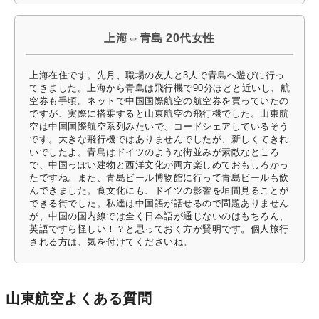
上海⇔青島 20代女性
上海在住です。先月、職場の友人と3人で青島へ遊びに行っ
てきました。上海から青島は飛行機で90分ほどと近いし、航
空券も手頃。ネットで中国国際航空の航空券を買っていたの
ですが、実際に搭乗すると山東航空の飛行機でした。山東航
空は中国国際航空系列みたいで、コードシェアしているそう
です。大きな飛行機ではありませんでしたが、新しくてきれ
いでしたよ。青島はドイツのような街並みが素敵なところ
で、中国っぽい建物と西洋文化が両方楽しめておもしろかっ
たですね。また、青島ビール博物館に行って青島ビールも飲
んできました。食文化にも、ドイツの影響を垣間見ることが
できる街でした。私達は中国語が話せるので問題ありません
が、中国の国内線では全く日本語が通じないのはもちろん、
英語ですら怪しい！？と思っておく方が賢明です。個人旅行
される方は、気を付けてくださいね。
山東航空よくある質問