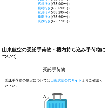
広州行き
(
¥63,990
〜)
昆明行き
(
¥65,690
〜)
杭州行き
(
¥63,290
〜)
重慶行き
(
¥65,660
〜)
長沙行き
(
¥72,770
〜)
山東航空の受託手荷物・機内持ち込み手荷物に
ついて
受託手荷物
受託手荷物の規定については
山東航空公式サイト
よりご確認く
ださい。