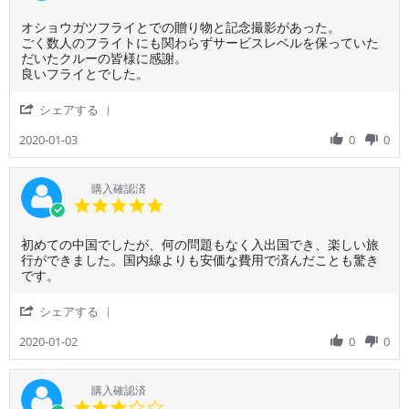
star
2025
な
様
rating
い
Review
review
オショウガツフライとでの贈り物と記念撮影があった。
on
by
stating
ごく数人のフライトにも関わらずサービスレベルを保っていた
18
ご
オ
だいたクルーの皆様に感謝。
Oct
利
シ
良いフライとでした。
2025
用
ョ
者
ウ
'
シェアする
様
ガ
Share
on
ツ
Review
2020-01-03
0
0
3
フ
by
Jan
ラ
ご
2020
イ
利
購入確認済
と
用
5.0
で
者
star
の
様
rating
贈
Review
review
初めての中国でしたが、何の問題もなく入出国でき、楽しい旅
on
り
by
stating
行ができました。国内線よりも安価な費用で済んだことも驚き
3
物
ご
山
です。
Jan
と
利
東
2020
記
用
省
'
シェアする
念
者
へ
Share
撮
様
の
Review
2020-01-02
0
0
影
on
海
by
が
2
外
ご
あ
Jan
旅
利
購入確認済
っ
2020
行
用
3.0