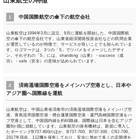
山東航空の特徴
中国国際航空の傘下の航空会社
1
山東航空は1994年3月に設立、9月に運航を開始した、中国国際航
空の傘下の航空会社です。山東省経済開発投資会社などの民間企業
が運営しているのが特徴で、サービスが良いことでも知られていま
す。ロゴマークは、3つの「S」でツバメをイメージしたデザイ
ン。それぞれの「S」には、shandong（山東）・success（成
功）・safe（安全）の意味が込められています。
済南遥墻国際空港をメインハブ空港とし、日本や
2
アジア圏へ国際線を運航
山東航空は、中国山東省済南市の済南遥墻国際空港をメインハブ空
港、青島流亭国際空港・煙台蓬莱国際空港・厦門高崎国際空港をハ
ブ空港として、中国国内線を約60路線、国際線は日本を含むアジア
圏8か国に就航しています。山東航空の保有機材は、新規に導入し
たボーイングB737-800のほか、B737-700、B737-300、CRJ-700。
2017年現在、112機を保有しており、安全に努めて多くの定期便を