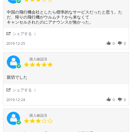
た。
者
star
ご
様
rating
く
Review
review
中国の飛行機会社としたら標準的なサービスだったと思う。た
on
数
by
stating
だ、帰りの飛行機がウルムチ？から来なくて
2
人
ご
ま
キャンセルされたのにアナウンスが無かった。
Jan
の
利
あ
2020
フ
用
ま
'
シェアする
ラ
者
あ
Share
イ
様
で
Review
2019-12-25
0
0
ト
on
す
by
に
25
ね
ご
も
Dec
利
購入確認済
関
2019
用
5.0
わ
者
star
ら
様
rating
ず
Review
review
親切でした
on
サ
by
stating
25
ー
ご
親
Dec
'
シェアする
ビ
利
切
2019
Share
ス
用
で
Review
2019-12-24
0
0
レ
者
し
by
ベ
様
た
ご
ル
on
利
購入確認済
を
24
用
3.0
保
Dec
者
star
っ
2019
様
rating
て