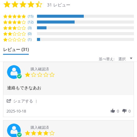
4.3
31 レビュー
star
rating
(15)
(12)
(3)
(0)
(1)
レビュー
(31)
並べ替え:
選択
購入確認済
1.0
star
rating
Review
review
連絡もできなあお
by
stating
ご
キ
'
シェアする
利
ャ
Share
用
ン
Review
2025-10-18
0
0
者
セ
by
様
ル
ご
on
が
利
購入確認済
18
で
用
4.0
Oct
き
者