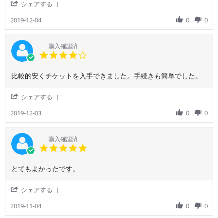
Dec
'
シェアする
た
利
足
2019
Share
だ
用
し
Review
2019-12-04
0
0
き
者
て
by
ま
様
い
ご
し
on
ま
利
購入確認済
た
4
す。
用
4.0
Dec
者
star
2019
様
rating
Review
review
比較的安くチケットを入手できました。手続きも簡単でした。
on
by
stating
4
ご
比
Dec
'
シェアする
利
較
2019
Share
用
的
Review
2019-12-03
0
0
者
安
by
様
く
ご
on
チ
利
購入確認済
3
ケ
用
5.0
Dec
ッ
者
star
2019
ト
様
rating
を
Review
review
とてもよかったです。
on
入
by
stating
3
手
ご
と
Dec
'
シェアする
で
利
て
2019
Share
き
用
も
Review
2019-11-04
0
0
ま
者
よ
by
し
様
か