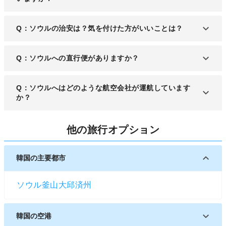
A：ソウルの街中は至るところにフリーWiFiスポッ
Q：ソウルの治安は？気を付けた方がいいことは？
トが設置されており、現在も増えています。ただし
その多くは国内の端末に対応しており、日本から持
A：ソウルは世界的に安全な都市とも言われ、治安
Q：ソウルへの直行便がありますか？
ち込んだ端末では利用できない場合があるので注意
状況は抜群です。
しましょう。
A：ソウルの「仁川国際空港」へは日本の各都市か
Q：ソウルへはどのような航空会社が運航しています
ら直行便が出ています。
か？
A：大韓航空やアシアナ航空など韓国の主要航空会
他の旅行オプション
社や、日本の「ZIPAIR Tokyo」、アメリカの「アメ
リカン航空」、ヨーロッパからは「エールフラン
ス」など世界各国の航空会社が集まっています。
韓国の主要都市
ソウル
釜山
大邱
済州
韓国の空港