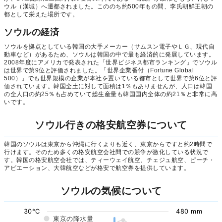
ウル（漢城）へ遷都されました。こののち約500年もの間、李氏朝鮮王朝の
都として栄えた場所です。
ソウルの経済
ソウルを拠点としている韓国の大手メーカー（サムスン電子やＬＧ、現代自
動車など）があるため、ソウルは韓国の中で最も経済的に発展しています。
2008年度にアメリカで発表された「世界ビジネス都市ランキング」でソウル
は世界で第9位と評価されました。「世界企業番付（Fortune Global
500）」でも世界規模の企業が本社を置いている都市として世界で第6位と評
価されています。韓国全土に対して面積は1％もありませんが、人口は韓国
の全人口の約25％も占めていて総生産量も韓国国内全体の約21％と非常に高
いです。
ソウル行きの格安航空券について
韓国のソウルは東京から沖縄に行くよりも近く、東京からですと約2時間で
行けます。そのため多くの格安航空会社間での競争が激化している状況で
す。韓国の格安航空会社では、ティーウェイ航空、チェジュ航空、ピーチ・
アビエーション、大韓航空などが格安で航空券を提供しています。
ソウルの気候について
30°C
480 mm
東京の降水量