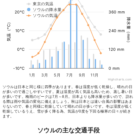
東京の気温
ソウルの降水量
20°C
360 mm
ソウルの気温
降水量（mm）
気温（°C）
10°C
240 mm
0°C
120 mm
-10°C
0 mm
1月
3月
5月
7月
9月
11月
Highcharts.com
ソウルは日本と同じ様に四季があります。春は湿度が低く乾燥し、晴れの日
が多いので過ごしやすいです。夏は湿度が高く気温も高いため、蒸し暑い日
が多いです。梅雨のピークは7月～8月。日本よりも降水量が多いので、訪れ
る際は雨や気温の変化に備えましょう。秋は日本とは違い台風の影響はあま
りないので、春と同様に乾燥していて晴れの日が多いです。冬は湿度が低く
乾燥しているうえ、雪が多く降る為、気温が0度を下回る極寒の日々が続き
ます。
ソウルの主な交通手段