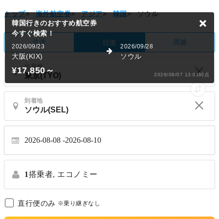
今すぐ検索！
トップ
>
海外航空券
>
アジア
>
韓国
>
ソウル
2026/09/23
2026/09/28
大阪(KIX)
ソウル
¥17,850
～
片道
周遊
往復
2026/08/07 13:01時点
出発地
到着地
2026-08-08
2026-08-10
1
搭乗者,
エコノミー
直行便のみ
※乗り継ぎなし