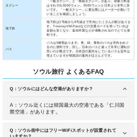
「一般タクシー」と「模範タクシー」があり、初乗り料金
タクシー
はそれぞれ3000ウォン、5000ウォンと日本より非常に安
いです。「一般タクシー」に乗る際にはメーターが動いて
いることを確認しましょう。
地下鉄は1号線から9号線まで市内にたくさんの駅がありま
す。T-moneyやM-Passなどの交通カードを持っていれば
地下鉄
金額も安くなり、返却作業などが省略されるのでとても便
利です。
バスは5種類あります。青、緑、黄色のバスは市内をめぐ
るのに便利です。但し、日本のバスと違って非常に運転が
バス
荒いのが難点です。日本語の案内をしているバスも近年は
増えていますが韓国語の案内がほとんどです。
ソウル旅行 よくあるFAQ
Q：ソウルにはどんな空港がありますか？
A：ソウル近くには韓国最大の空港である「仁川国
際空港」があります。
Q：ソウル街中にはフリーWiFiスポットが設置されて
いますか？