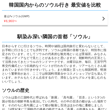
韓国国内からのソウル行き 最安値を比較
釜山
ソウル(GMP)
¥6,960
〜
馴染み深い隣国の首都「ソウル」
日本からすぐに行けるソウル。時間や値段は国内旅行と変わらないとして、
お手軽に行けることでも評判です。ソウルは韓国の首都であり、特別市に指
定されています。そしてソウルの代表的な観光地といえば景福宮。みなさん
一度はメディアなどで見たことがあるかと思いますが、朝鮮時代の王宮とし
て活用されてきたソウルのランドマークです。火曜日以外、毎日、王宮守門
将交代儀式という伝統的なイベントが行われています。ツアーもたくさん組
まれていますので行きやすいでしょう。また韓国と言ったら韓国料理。明洞
という繁華街があり、ここでは韓国料理屋台やコスメショップが立ち並んで
います。ホテルもたくさん点在するので、滞在しながらグルメを楽しむのも
いいでしょう。
ソウルの歴史
ソウルは昔の三国時代と呼ばれる「新羅」「高句麗」「百済」という3つの
国が現在の朝鮮半島を統治していた時代、その中の百済の都があった場所で
す。そののちに高句麗によって都が陥落し百済はほかの地に遷都しました
が、14世紀末に三国時代の後者の時代である「高麗」が政権をもち、再びソ