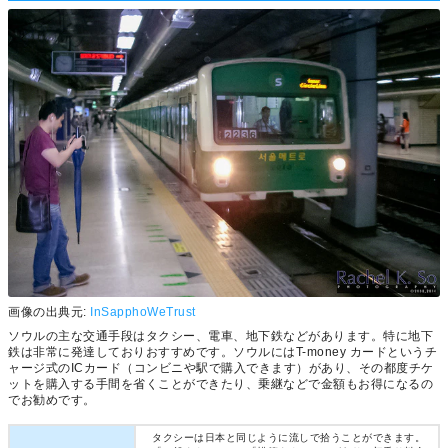
画像の出典元:
InSapphoWeTrust
ソウルの主な交通手段はタクシー、電車、地下鉄などがあります。特に地下
鉄は非常に発達しておりおすすめです。ソウルにはT-money カードというチ
ャージ式のICカード（コンビニや駅で購入できます）があり、その都度チケ
ットを購入する手間を省くことができたり、乗継などで金額もお得になるの
でお勧めです。
タクシーは日本と同じように流しで拾うことができます。