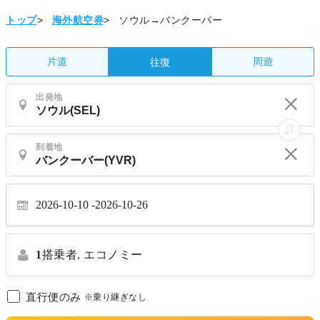
トップ
>
海外航空券
>
ソウル→バンクーバー
片道
周遊
往復
出発地
到着地
2026-10-10
2026-10-26
1
搭乗者,
エコノミー
直行便のみ
※乗り継ぎなし