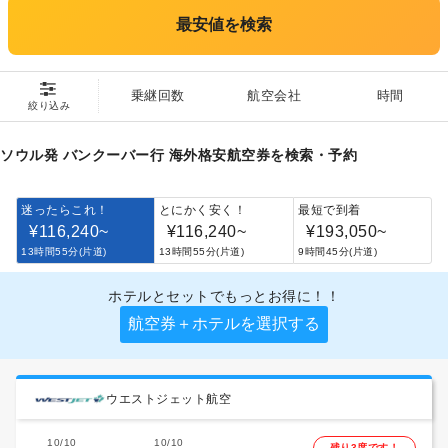
最安値を検索
乗継回数
航空会社
時間
絞り込み
ソウル発 バンクーバー行 海外格安航空券を検索・予約
迷ったらこれ！
とにかく安く！
最短で到着
¥116,240
~
¥116,240
~
¥193,050
~
13時間55分(片道)
13時間55分(片道)
9時間45分(片道)
ホテルとセットでもっとお得に！！
航空券＋ホテルを選択する
ウエストジェット航空
10/10
10/10
残り3席です！