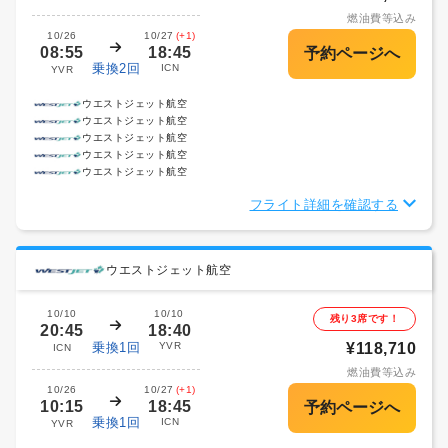
燃油費等込み
10/26
10/27
(+1)
08:55
18:45
乗換2回
ICN
YVR
ウエストジェット航空
ウエストジェット航空
ウエストジェット航空
ウエストジェット航空
ウエストジェット航空
フライト詳細を確認する
ウエストジェット航空
10/10
10/10
残り3席です！
20:45
18:40
乗換1回
YVR
¥118,710
ICN
燃油費等込み
10/26
10/27
(+1)
10:15
18:45
乗換1回
ICN
YVR