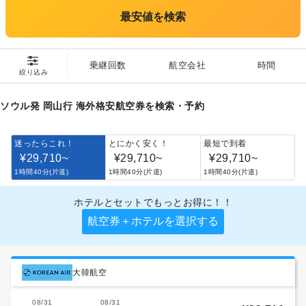
最安値を検索
乗継回数
航空会社
時間
絞り込み
ソウル発 岡山行 海外格安航空券を検索・予約
迷ったらこれ！
とにかく安く！
最短で到着
¥29,710
~
¥29,710
~
¥29,710
~
1時間40分(片道)
1時間40分(片道)
1時間40分(片道)
ホテルとセットでもっとお得に！！
航空券＋ホテルを選択する
大韓航空
08/31
08/31