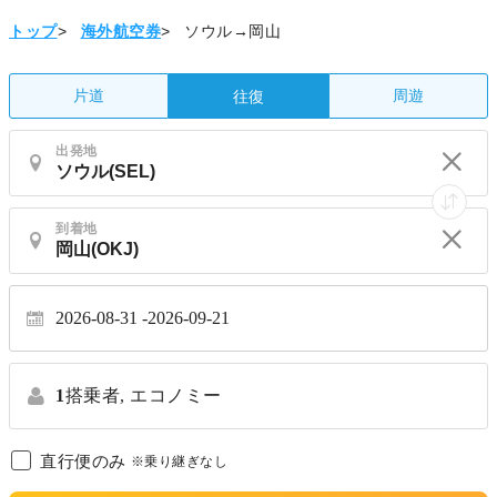
トップ
>
海外航空券
>
ソウル→岡山
片道
周遊
往復
出発地
到着地
2026-08-31
2026-09-21
1
搭乗者,
エコノミー
直行便のみ
※乗り継ぎなし