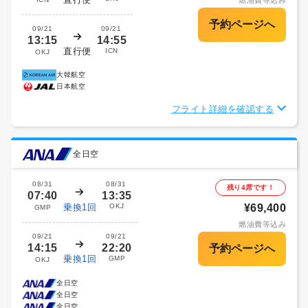
燃油費等込み
09/21
09/21
13:15
14:55
直行便
ICN
OKJ
大韓航空
日本航空
フライト詳細を確認する
全日空
08/31
08/31
残り4席です！
07:40
13:35
乗換1回
OKJ
¥69,400
GMP
燃油費等込み
09/21
09/21
14:15
22:20
乗換1回
GMP
OKJ
全日空
全日空
全日空