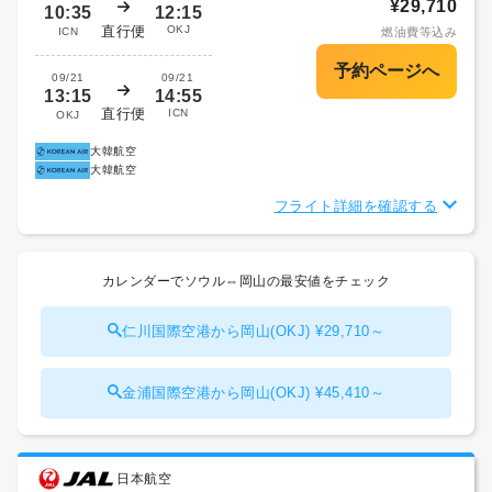
¥29,710
10:35
12:15
直行便
OKJ
ICN
燃油費等込み
09/21
09/21
13:15
14:55
直行便
ICN
OKJ
大韓航空
大韓航空
フライト詳細を確認する
カレンダーでソウル⇔岡山の最安値をチェック
仁川国際空港から岡山(OKJ) ¥29,710～
金浦国際空港から岡山(OKJ) ¥45,410～
日本航空