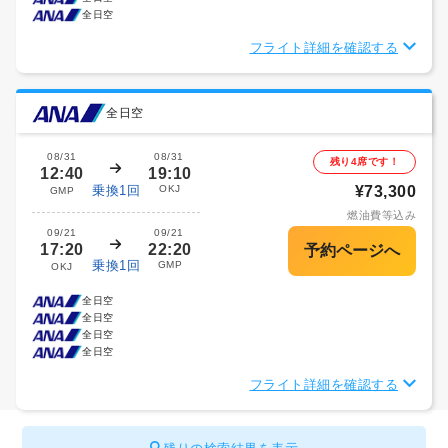
全日空
フライト詳細を確認する
全日空
08/31
08/31
残り4席です！
12:40
19:10
乗換1回
OKJ
¥73,300
GMP
燃油費等込み
09/21
09/21
17:20
22:20
乗換1回
GMP
OKJ
全日空
全日空
全日空
全日空
フライト詳細を確認する