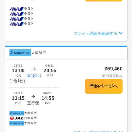
全日空
全日空
全日空
全日空
フライト詳細を確認する
大韓航空
08/31
08/31
¥69,460
13:00
20:55
乗換1回
OKJ
ICN
燃油費等込み
(+他1社)
09/21
09/21
13:15
14:55
直行便
ICN
OKJ
大韓航空
日本航空
大韓航空