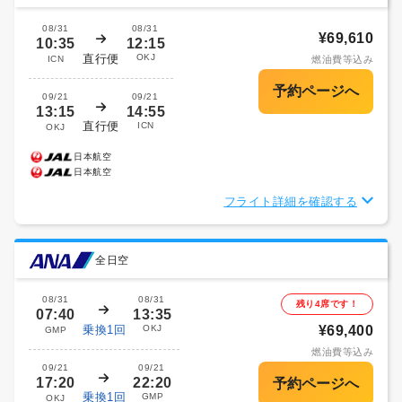
08/31
08/31
¥69,610
10:35
12:15
直行便
OKJ
ICN
燃油費等込み
09/21
09/21
13:15
14:55
直行便
ICN
OKJ
日本航空
日本航空
フライト詳細を確認する
全日空
08/31
08/31
残り4席です！
07:40
13:35
乗換1回
OKJ
¥69,400
GMP
燃油費等込み
09/21
09/21
17:20
22:20
乗換1回
GMP
OKJ