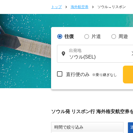
トップ
海外航空券
ソウル→リスボン
往復
片道
周遊
出発地
直行便のみ
※乗り継ぎなし
ソウル発 リスボン行 海外格安航空券
時間で絞り込み