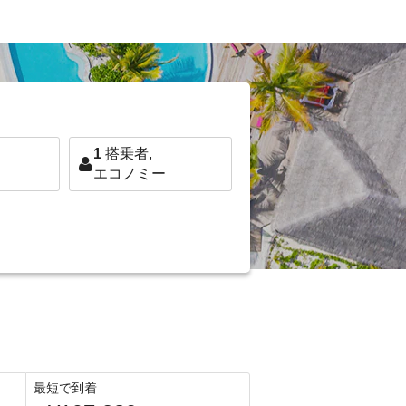
1
搭乗者,
エコノミー
最短で到着