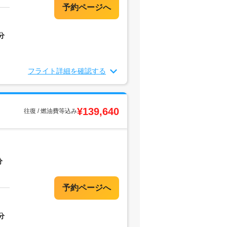
分
フライト詳細を確認する
¥139,640
往復 / 燃油費等込み
分
分