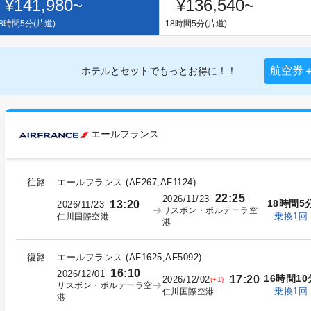
¥141,980
~
¥136,540
~
8時間5分(片道)
18時間5分(片道)
航空券
ホテルとセットでもっとお得に！！
エールフランス
往路
エールフランス
(
AF267,AF1124
)
22:25
2026/11/23
18時間5
13:20
2026/11/23
リスボン・ポルテーラ空
乗換1回
仁川国際空港
港
復路
エールフランス
(
AF1625,AF5092
)
16:10
2026/12/01
16時間10
17:20
2026/12/02
(+1)
リスボン・ポルテーラ空
乗換1回
仁川国際空港
港