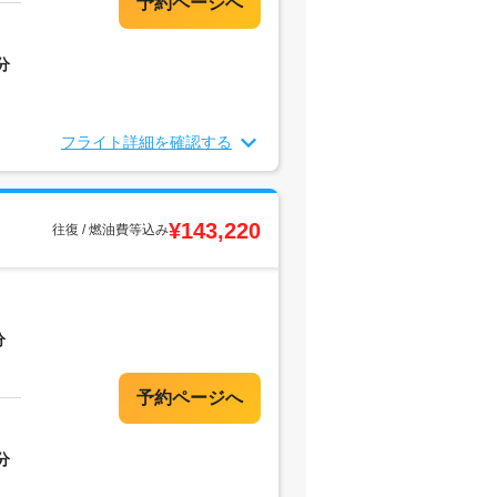
分
フライト詳細を確認する
¥143,220
往復 / 燃油費等込み
分
分