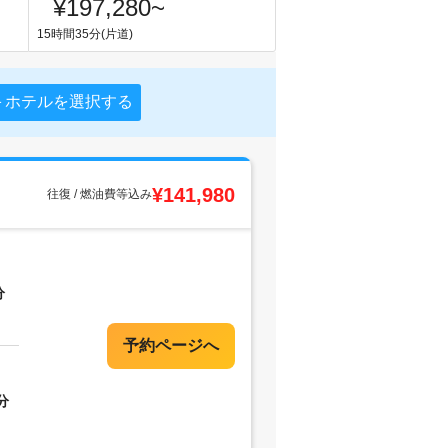
¥197,280
~
15時間35分(片道)
＋ホテルを選択する
¥141,980
往復 / 燃油費等込み
分
分