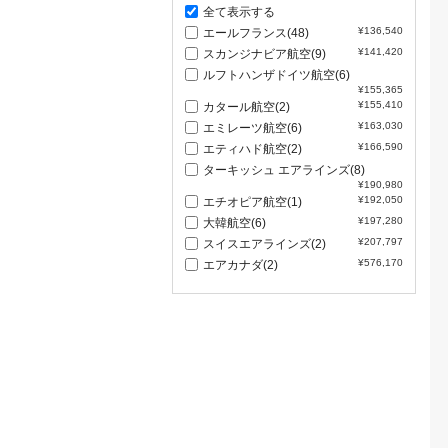
全て表示する
¥136,540
エールフランス(48)
¥141,420
スカンジナビア航空(9)
ルフトハンザドイツ航空(6)
¥155,365
¥155,410
カタール航空(2)
¥163,030
エミレーツ航空(6)
¥166,590
エティハド航空(2)
ターキッシュ エアラインズ(8)
¥190,980
¥192,050
エチオピア航空(1)
¥197,280
大韓航空(6)
¥207,797
スイスエアラインズ(2)
¥576,170
エアカナダ(2)