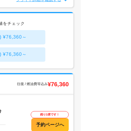
値をチェック
76,360～
76,360～
¥76,360
往復 / 燃油費等込み
分
残り3席です！