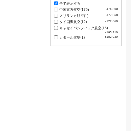
全て表示する
¥76,360
中国東方航空(179)
¥77,360
スリランカ航空(1)
¥122,660
タイ国際航空(12)
キャセイパシフィック航空(15)
¥165,910
¥182,930
カタール航空(1)