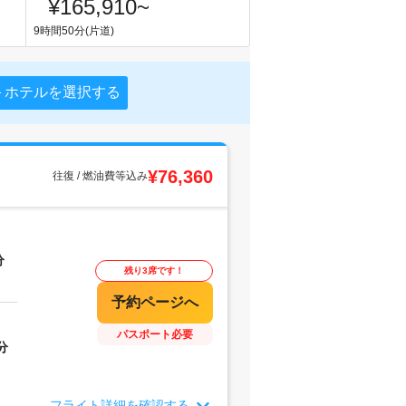
¥165,910
~
9時間50分(片道)
＋ホテルを選択する
¥76,360
往復 / 燃油費等込み
分
残り3席です！
パスポート必要
分
フライト詳細を確認する