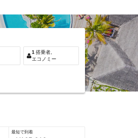
1
搭乗者,
エコノミー
最短で到着