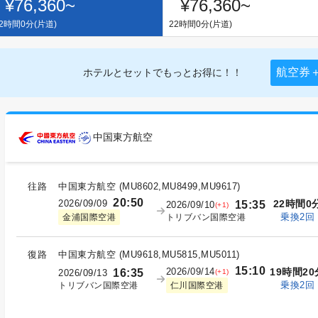
¥76,360
~
¥76,360
~
2時間0分(片道)
22時間0分(片道)
航空券
ホテルとセットでもっとお得に！！
中国東方航空
往路
中国東方航空
(
MU8602,MU8499,MU9617
)
20:50
2026/09/09
22時間0
15:35
2026/09/10
(+1)
乗換2回
トリブバン国際空港
金浦国際空港
復路
中国東方航空
(
MU9618,MU5815,MU5011
)
15:10
2026/09/14
19時間20
16:35
(+1)
2026/09/13
乗換2回
トリブバン国際空港
仁川国際空港