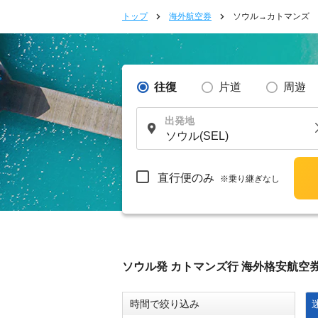
トップ
海外航空券
ソウル→カトマンズ
往復
片道
周遊
出発地
直行便のみ
※乗り継ぎなし
ソウル発 カトマンズ行 海外格安航空
時間で絞り込み