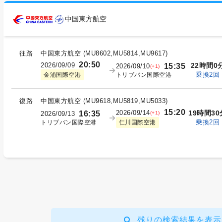
中国東方航空
往路
中国東方航空
(
MU8602,MU5814,MU9617
)
20:50
2026/09/09
22時間0
15:35
2026/09/10
(+1)
乗換2回
トリブバン国際空港
金浦国際空港
復路
中国東方航空
(
MU9618,MU5819,MU5033
)
15:20
2026/09/14
19時間30
16:35
(+1)
2026/09/13
乗換2回
トリブバン国際空港
仁川国際空港
残りの検索結果を表示