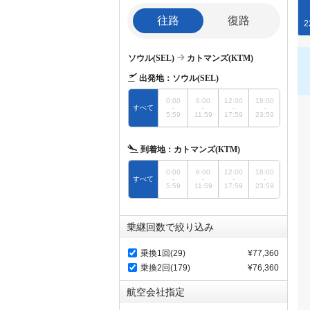
往路
復路
2
ソウル(SEL)
カトマンズ(KTM)
出発地：
ソウル(SEL)
0:00
6:00
12:00
18:00
すべて
-
-
-
-
5:59
11:59
17:59
23:59
到着地：
カトマンズ(KTM)
0:00
6:00
12:00
18:00
すべて
-
-
-
-
5:59
11:59
17:59
23:59
乗継回数で絞り込み
乗換1回(29)
¥77,360
乗換2回(179)
¥76,360
航空会社指定