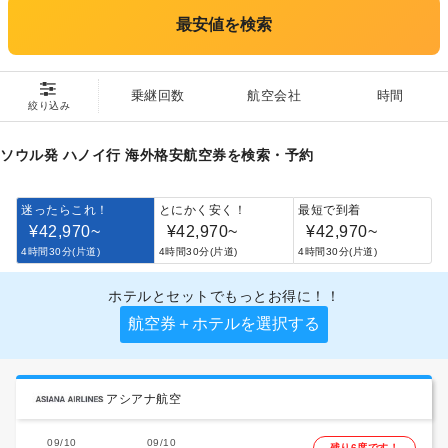
最安値を検索
乗継回数
航空会社
時間
絞り込み
ソウル発 ハノイ行 海外格安航空券を検索・予約
迷ったらこれ！
とにかく安く！
最短で到着
¥42,970
~
¥42,970
~
¥42,970
~
4時間30分(片道)
4時間30分(片道)
4時間30分(片道)
ホテルとセットでもっとお得に！！
航空券＋ホテルを選択する
アシアナ航空
09/10
09/10
残り6席です！