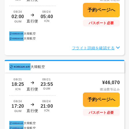
08/24
08/24
02:00
05:40
直行便
ICN
GUM
パスポート必要
大韓航空
大韓航空
フライト詳細を確認する
大韓航空
08/21
08/21
¥46,070
18:25
23:55
直行便
GUM
ICN
燃油費等込み
08/24
08/24
17:20
21:00
直行便
ICN
GUM
パスポート必要
大韓航空
大韓航空