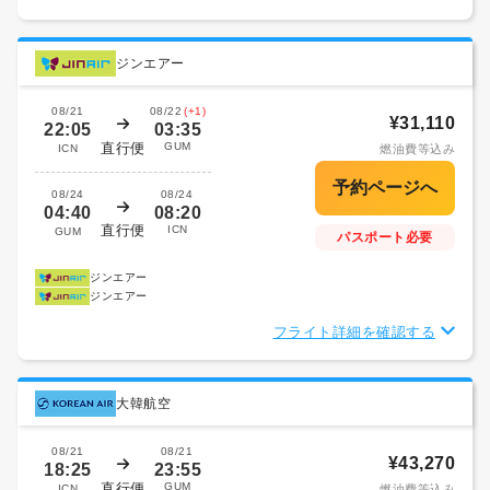
ジンエアー
08/21
08/22
(+1)
¥31,110
22:05
03:35
直行便
GUM
ICN
燃油費等込み
08/24
08/24
04:40
08:20
直行便
ICN
GUM
パスポート必要
ジンエアー
ジンエアー
フライト詳細を確認する
大韓航空
08/21
08/21
¥43,270
18:25
23:55
直行便
GUM
ICN
燃油費等込み