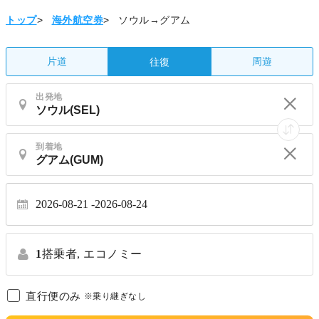
トップ
>
海外航空券
>
ソウル→グアム
片道
周遊
往復
出発地
到着地
2026-08-21
2026-08-24
1
搭乗者,
エコノミー
直行便のみ
※乗り継ぎなし