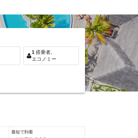
1
搭乗者,
エコノミー
最短で到着