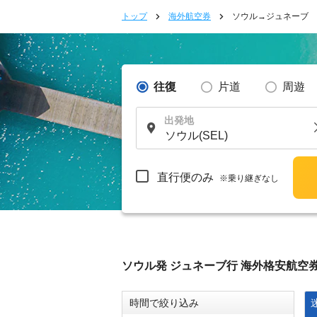
トップ
海外航空券
ソウル→ジュネーブ
往復
片道
周遊
出発地
直行便のみ
※乗り継ぎなし
ソウル発 ジュネーブ行 海外格安航空
時間で絞り込み