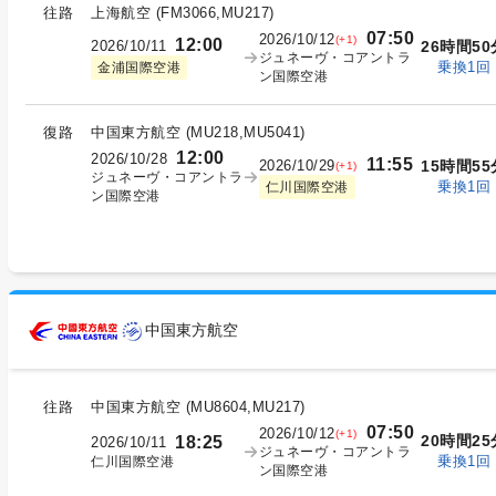
往路
上海航空
(
FM3066,MU217
)
07:50
2026/10/12
(+1)
12:00
2026/10/11
26時間50
ジュネーヴ・コアントラ
乗換1回
金浦国際空港
ン国際空港
復路
中国東方航空
(
MU218,MU5041
)
12:00
2026/10/28
11:55
2026/10/29
15時間55
(+1)
ジュネーヴ・コアントラ
乗換1回
仁川国際空港
ン国際空港
中国東方航空
往路
中国東方航空
(
MU8604,MU217
)
07:50
2026/10/12
(+1)
20時間25
18:25
2026/10/11
ジュネーヴ・コアントラ
乗換1回
仁川国際空港
ン国際空港