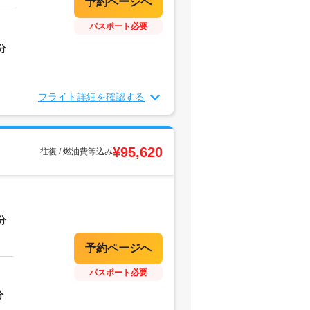
パスポート必要
分
フライト詳細を確認する
¥95,620
往復 / 燃油費等込み
分
パスポート必要
分