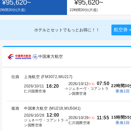
¥95,620
~
¥95,620
~
2時間30分(片道)
22時間30分(片道)
航空券
ホテルとセットでもっとお得に！！
中国東方航空
往路
上海航空
(
FM3072,MU217
)
07:50
2026/10/12
(+1)
22時間30
16:20
2026/10/11
ジュネーヴ・コアントラ
乗換1回
仁川国際空港
ン国際空港
復路
中国東方航空
(
MU218,MU5041
)
12:00
2026/10/28
15時間55
11:55
2026/10/29
(+1)
ジュネーヴ・コアントラ
乗換1回
仁川国際空港
ン国際空港