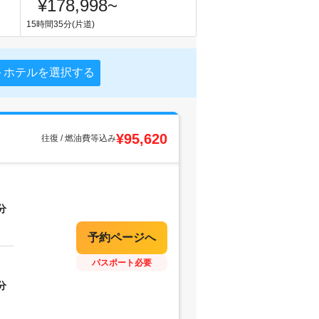
¥178,998
~
15時間35分(片道)
＋ホテルを選択する
¥95,620
往復 / 燃油費等込み
分
パスポート必要
分