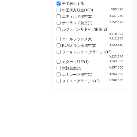
全て表示する
¥95,620
中国東方航空(108)
¥147,270
エティハド航空(2)
¥152,470
ポーランド航空(1)
ルフトハンザドイツ航空(2)
¥178,998
¥212,260
エールフランス(8)
¥223,440
KLMオランダ航空(2)
ターキッシュ エアラインズ(2)
¥223,940
¥243,830
カタール航空(1)
¥257,960
大韓航空(2)
¥263,890
エミレーツ航空(1)
¥298,585
スイスエアラインズ(2)