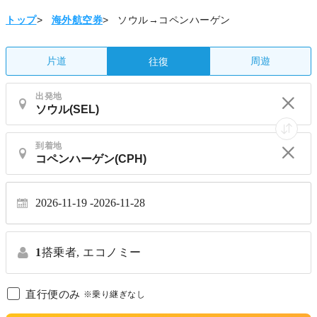
トップ
>
海外航空券
>
ソウル→コペンハーゲン
片道
周遊
往復
出発地
到着地
2026-11-19
2026-11-28
1
搭乗者,
エコノミー
直行便のみ
※乗り継ぎなし