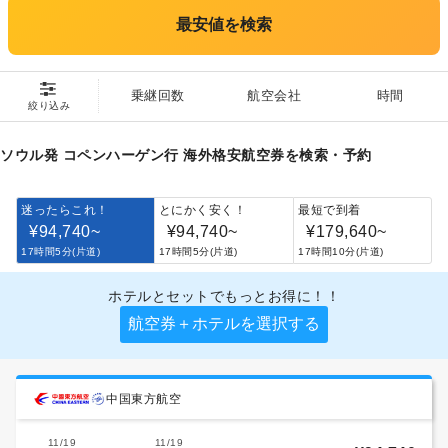
最安値を検索
乗継回数
航空会社
時間
絞り込み
ソウル発 コペンハーゲン行 海外格安航空券を検索・予約
迷ったらこれ！
とにかく安く！
最短で到着
¥94,740
~
¥94,740
~
¥179,640
~
17時間5分(片道)
17時間5分(片道)
17時間10分(片道)
ホテルとセットでもっとお得に！！
航空券＋ホテルを選択する
中国東方航空
11/19
11/19