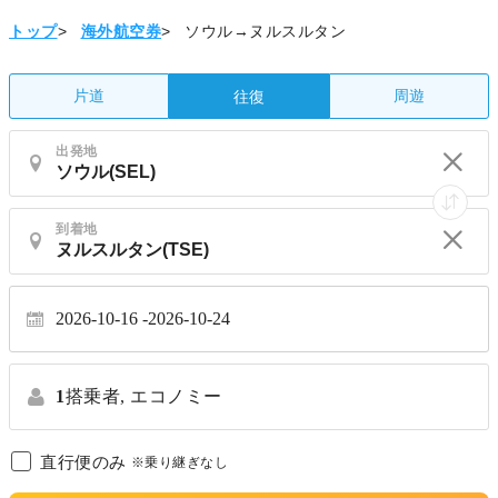
トップ
>
海外航空券
>
ソウル→ヌルスルタン
片道
周遊
往復
出発地
到着地
2026-10-16
2026-10-24
1
搭乗者,
エコノミー
直行便のみ
※乗り継ぎなし