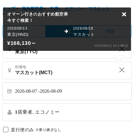
トップ
>
海外航空券
>
中東
>
オマーン
>
マスカット
>
マスカット国際空港
オマーン行きのおすすめ航空券
今すぐ検索！
2026/08/13
2026/08/18
片道
周遊
往復
東京(HND)
マスカット
¥168,130
～
出発地
2025/09/11 10:10時点
到着地
2026-08-07
2026-08-09
1
搭乗者,
エコノミー
直行便のみ
※乗り継ぎなし