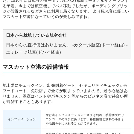
た、2016年には現在のターミナルに代わる新ターミナルがオープンす
る予定。今までは航空機までバス移動でしたが、ボーディングブリッ
ジが設置されるなどさらに利用し易くなります。 より観光客に優しい
マスカット空港になっていくのが楽しみですね。
日本から就航している航空会社
日本からの直行便はありません。 -カタール航空(ドーハ経由) -
エミレーツ航空(ドバイ経由)
マスカット空港の設備情報
地上階にチェックイン、出発到着ゲート、セキュリティチェックから
フードコート、免税店まで全てが収まっていますので、迷う心配はあ
りません。深夜はインドやパキスタン等からのビジネス客で待合い席
が混雑することもあります。
旅行者インフォメーションデスクは到着、手荷物受取り
インフォメーション
コンコースの場所にあります。各種情報と無料の小冊子
や地図を手に入れることができます。