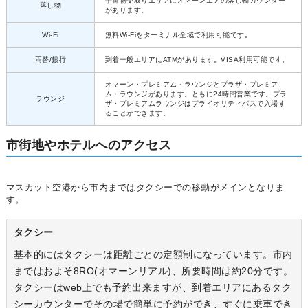
手荷物受取りエリアにオマーンエアの落し物カウンター
落し物
があります。
Wi-Fi
無料Wi-Fiをターミナル全域で利用可能です。
両替/銀行
到着一般エリアにATMがあります。VISA利用可能です。
オマーン・プレミアム・ラウンジとプラザ・プレミア
ム・ラウンジがあります。ともに24時間営業です。プラ
ラウンジ
ザ・プレミアムラウンジはプライオリティパスで入場す
ることができます。
市街地やホテルへのアクセス
マスカット空港から市内まではタクシーでの移動がメインとなりま
す。
タクシー
基本的にはタクシーは距離ごとの定額制になっています。市内
まではおよそ8RO(オマーンリアル)、所要時間は約20分です。
タクシーはweb上でも予約出来ますが、到着エリアにあるタク
シーカウンターでその場で簡単に予約ができ、すぐに乗車でき