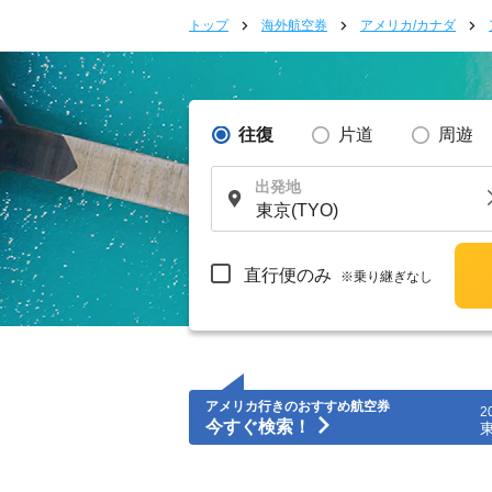
トップ
海外航空券
アメリカ/カナダ
往復
片道
周遊
出発地
直行便のみ
※乗り継ぎなし
アメリカ行きのおすすめ航空券
2
今すぐ検索！
東