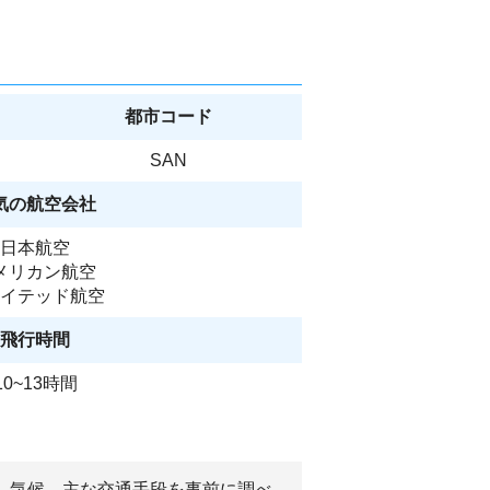
都市コード
SAN
気の航空会社
日本航空
メリカン航空
イテッド航空
飛行時間
10~13時間
済、気候、主な交通手段を事前に調べ