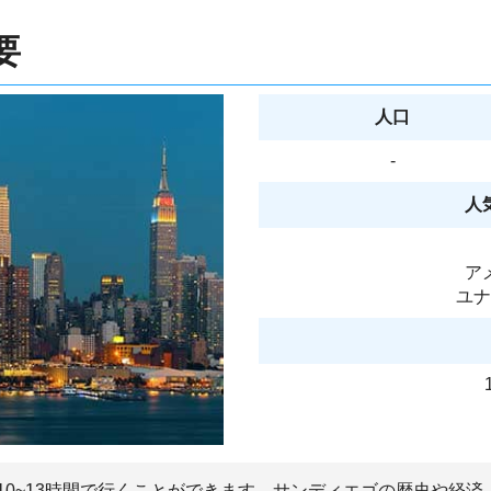
要
人口
-
人
ア
ユナ
10~13時間で行くことができます。サンディエゴの歴史や経