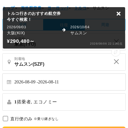
トップ
>
海外航空券
>
ヨーロッパ
>
トルコ
>
サムスン
トルコ行きのおすすめ航空券
今すぐ検索！
片道
周遊
往復
2026/09/03
2026/10/04
大阪(KIX)
サムスン
出発地
¥290,480
～
2026/08/06 22:10時点
到着地
2026-08-09
2026-08-11
1
搭乗者,
エコノミー
直行便のみ
※乗り継ぎなし