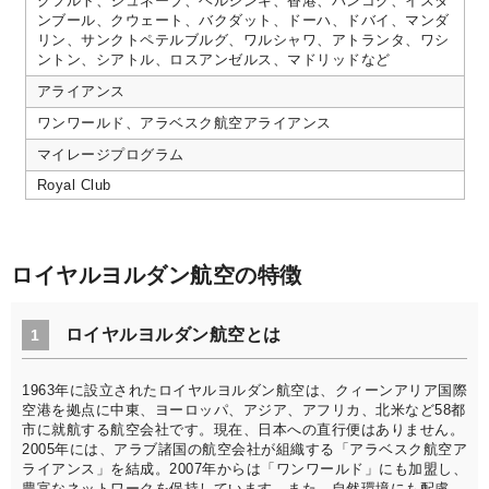
クフルト、ジュネーブ、ヘルシンキ、香港、バンコク、イスタ
ンブール、クウェート、バクダット、ドーハ、ドバイ、マンダ
リン、サンクトペテルブルグ、ワルシャワ、アトランタ、ワシ
ントン、シアトル、ロスアンゼルス、マドリッドなど
アライアンス
ワンワールド、アラベスク航空アライアンス
マイレージプログラム
Royal Club
ロイヤルヨルダン航空の特徴
ロイヤルヨルダン航空とは
1
1963年に設立されたロイヤルヨルダン航空は、クィーンアリア国際
空港を拠点に中東、ヨーロッパ、アジア、アフリカ、北米など58都
市に就航する航空会社です。現在、日本への直行便はありません。
2005年には、アラブ諸国の航空会社が組織する「アラベスク航空ア
ライアンス」を結成。2007年からは「ワンワールド」にも加盟し、
豊富なネットワークを保持しています。また、自然環境にも配慮