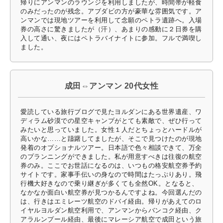
帰りにアンマンのラウンジを利用しましたが、時間帯が軽食
のみだったのが残念。アブダビの方が豪華な雰囲気です。ア
ンマンでは現地ツアーを利用して念願のペトラ遺跡へ。入場
券の高さに驚きましたが（汗）、あまりの感動に２日券を購
入して通い、夜にはペトラバイナイトに参加。フルで満喫し
ました。
成田⇔アンマン 20代女性
愛読している旅行ブログで見たヨルダンにある世界遺産、ワ
ディラム砂漠での星空キャンプがとても素敵で、ぜひ行って
みたいと思っていました。女性１人だとちょっとハードルが
高いかな……と躊躇してましたが、そこで見つけたのが現地
発着のオプショナルツアー。日本語で色々相談できて、万全
のプランニングができました。私が用意すべきは往復の航空
券のみ。ここでお世話になるのは、いつもの格安航空券予約
サイトです。家事手伝いの身なので時間はたっぷりあり。飛
行機大好きなので乗り継ぎが多くても全然OK。となると、
なかなか面白い航空券が見つかるんですよね。今回選んだの
は、行きはエミレーツ航空のドバイ経由。帰りがあえてのロ
イヤルヨルダン航空利用で、アンマンからバンコク経由、ク
アラルンプール経由、最後にマレーシア航空で成田という旅