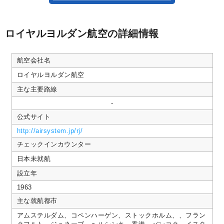
者
も
様
接
on
客
30
よ
ロイヤルヨルダン航空の詳細情報
Jun
し！
2018
航空会社名
ロイヤルヨルダン航空
主な主要路線
-
公式サイト
http://airsystem.jp/rj/
チェックインカウンター
日本未就航
設立年
1963
主な就航都市
アムステルダム、コペンハーゲン、ストックホルム、、フラン