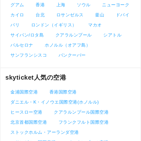
グアム
香港
上海
ソウル
ニューヨーク
カイロ
台北
ロサンゼルス
釜山
ドバイ
パリ
ロンドン（イギリス）
マカオ
サイパン/ロタ島
クアラルンプール
シアトル
バルセロナ
ホノルル（オアフ島）
サンフランシスコ
バンクーバー
skyticket人気の空港
金浦国際空港
香港国際空港
ダニエル・K・イノウエ国際空港(ホノルル)
ヒースロー空港
クアラルンプール国際空港
北京首都国際空港
フランクフルト国際空港
ストックホルム・アーランダ空港