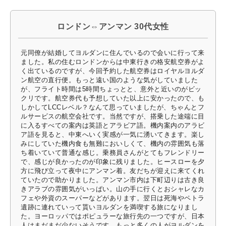
ロンドン⇔アンマン 30代女性
元同僚が結婚してヨルダンに住んでいるので会いに行って来
ました。私の住むロンドンからは中東行きの格安航空券がよ
く出ているのですが、今回予約した航空券はロイヤルヨルダ
ン航空の直行便。もっと遠い国のような気がしていました
が、フライト時間は5時間ちょっとと、意外と近いのがビッ
クリです。航空券代も予想していた以上に安かったので、も
しかしてLCCレベル？なんて思っていましたが、ちゃんとフ
ルサービスの航空会社です。当然ですが、搭乗した途端に目
に入るすべての案内は英語とアラビア語。機内案内のアラビ
ア語を見ると、中東へいく実感が一気に湧いてきます。楽し
みにしていた機内食も無難においしくて、機内の雰囲気も落
ち着いていて普通な感じ。乗務員さんがとてもフレンドリー
で、感じが良かったのが印象に残りました。ヒースローを夕
方に飛び立って夜中にアンマン着。友だちが迎えに来てくれ
ていたので助かりました。アンマン市内は下町辺りは古き良
きアラブの雰囲気がいっぱい。山の手に行くとおシャレなカ
フェや外資のスーパーなどがあります。翌日は死海やペトラ
遺跡に連れていって貰いヨルダンを満喫する旅になりまし
た。ヨーロッパではポピュラーな旅行先の一つですが、日本
人はまだまだ少ないそうです。もっと多くの人がヨルダンを