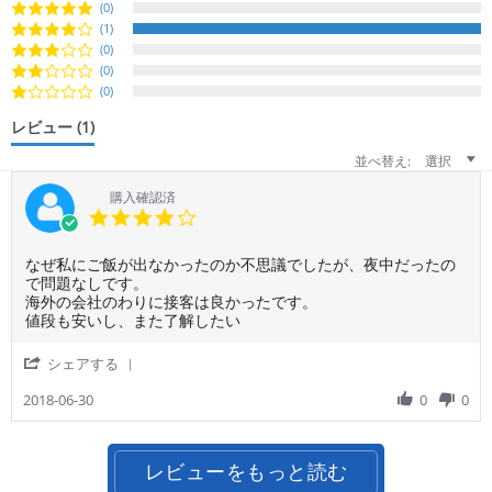
(0)
(1)
(0)
(0)
(0)
レビュー
(1)
並べ替え:
選択
購入確認済
4.0
star
rating
Review
review
なぜ私にご飯が出なかったのか不思議でしたが、夜中だったの
by
stating
で問題なしです。
ご
私
海外の会社のわりに接客は良かったです。
利
だ
値段も安いし、また了解したい
用
け
者
な
'
シェアする
様
ぜ
Share
on
か
Review
2018-06-30
0
0
30
ご
by
Jun
飯
ご
2018
な
利
し！
レビューをもっと読む
用
で