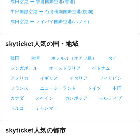
成田空港 ー 香港国際空港(香港)
中部国際空港 ー 台湾桃園国際空港(桃園)
成田空港 ー ノイバイ国際空港(ハノイ)
skyticket人気の国・地域
韓国
台湾
ホノルル（オアフ島）
タイ
シンガポール
オーストラリア
ベトナム
アメリカ
イギリス
イタリア
フィリピン
フランス
ニュージーランド
ドイツ
中国
カナダ
スペイン
カンボジア
モルディブ
トルコ
ミャンマー
skyticket人気の都市