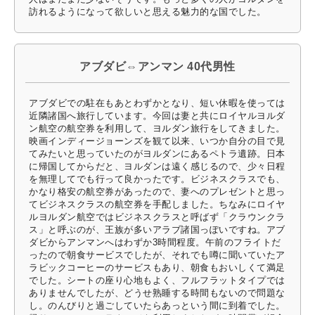
訪れるようになって欲しいと思える魅力的な国でした。
アブダビ⇔アンマン 40代男性
アブダビでの駐在もあとわずかとなり、短い休暇を使っては
近隣諸国へ旅行しています。今回は妻と共にロイヤルヨルダ
ン航空の航空券を利用して、ヨルダン旅行をしてきました。
映画インディージョーンズを観て以来、いつか自分の目で見
てみたいと思っていたのがヨルダンにあるペトラ遺跡。日本
に帰国してからだと、ヨルダンは遠く感じるので、少々日程
を無理してでも行って良かったです。ビジネスクラスでも、
かなり格安の航空券があったので、妻へのプレゼントと思っ
てビジネスクラスの航空券を手配しました。ちなみにロイヤ
ルヨルダン航空ではビジネスクラスと呼ばず「クラウンクラ
ス」と呼ぶのが、王族が多いアラブ諸国っぽいですね。アブ
ダビからアンマンへはわずか3時間程度。午前のフライトだ
ったので朝食サービスでしたが、それでも噂に聞いていたア
ラビックコーヒーのサービスもあり、朝食もおいしくて満足
でした。シートの座り心地もよく、フルフラットタイプでは
ありませんでしたが、どうせ熟睡する時間もないので問題な
し。のんびりと過ごしていたらあっという間に到着でした。