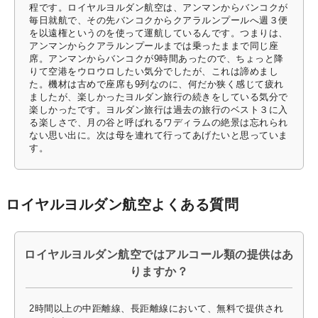
程です。ロイヤルヨルダン航空は、アンマンからバンコクが
毎日就航で、その先バンコクからクアラルンプールへ週３便
を以遠権というのを使って運航しているんです。つまりは、
アンマンからクアラルンプールまでは乗ったままで同じ座
席。アンマンからバンコクが9時間あったので、ちょっと降
りて空港をウロウロしたい気分でしたが、これは諦めまし
た。機材は古めで座席も9列なのに、何だか狭く感じて疲れ
ましたが、楽しかったヨルダン旅行の続きをしている気分で
楽しかったです。ヨルダン旅行は過去の旅行のベスト３に入
る楽しさで、月の谷と呼ばれるワディラムの絶景は忘れられ
ない思い出に。次は母を連れて行ってあげたいと思っていま
す。
ロイヤルヨルダン航空よくある質問
ロイヤルヨルダン航空ではアルコール類の提供はあ
りますか？
2時間以上の中距離線、長距離線において、無料で提供され