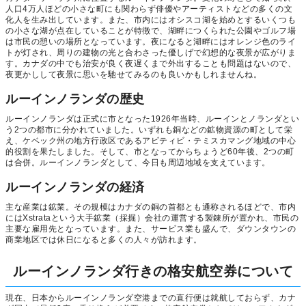
人口4万人ほどの小さな町にも関わらず俳優やアーティストなどの多くの文
化人を生み出しています。また、市内にはオシスコ湖を始めとするいくつも
の小さな湖が点在していることが特徴で、湖畔につくられた公園やゴルフ場
は市民の憩いの場所となっています。夜になると湖畔にはオレンジ色のライ
トが灯され、周りの建物の光と合わさった優しげで幻想的な夜景が広がりま
す。カナダの中でも治安が良く夜遅くまで外出することも問題はないので、
夜更かしして夜景に思いを馳せてみるのも良いかもしれませんね。
ルーインノランダの歴史
ルーインノランダは正式に市となった1926年当時、ルーインとノランダとい
う2つの都市に分かれていました。いずれも銅などの鉱物資源の町として栄
え、ケベック州の地方行政区であるアビティビ・テミスカマング地域の中心
的役割を果たしました。そして、市となってからちょうど60年後、2つの町
は合併。ルーインノランダとして、今日も周辺地域を支えています。
ルーインノランダの経済
主な産業は鉱業。その規模はカナダの銅の首都とも通称されるほどで、市内
にはXstrataという大手鉱業（採掘）会社の運営する製錬所が置かれ、市民の
主要な雇用先となっています。また、サービス業も盛んで、ダウンタウンの
商業地区では休日になると多くの人々が訪れます。
ルーインノランダ行きの格安航空券について
現在、日本からルーインノランダ空港までの直行便は就航しておらず、カナ