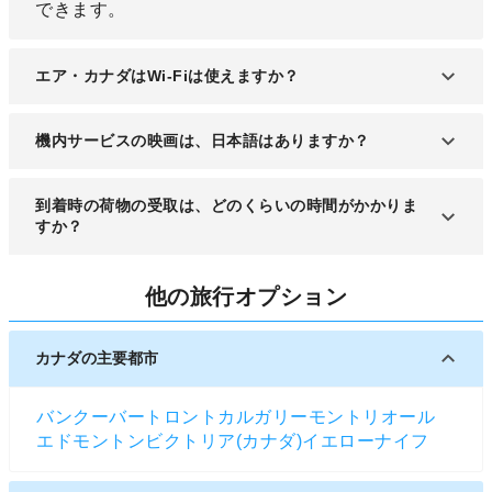
できます。
エア・カナダはWi-Fiは使えますか？
便によって使用できるものとできないものがありま
機内サービスの映画は、日本語はありますか？
す。
字幕として日本語をつけられるものがあります。
到着時の荷物の受取は、どのくらいの時間がかかりま
すか？
早ければ数分で、時間が掛かると10分以上掛かりま
他の旅行オプション
すがその時の荷物の積まれ方によるので時間の予測
は難しいです。到着後の予定は、余裕を持った時間
配分にしましょう。
カナダの主要都市
バンクーバー
トロント
カルガリー
モントリオール
エドモントン
ビクトリア(カナダ)
イエローナイフ