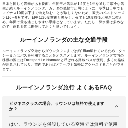
日本と同じく四季がある反面、年間平均気温が1.5度と1年を通じて寒冷な気
候が続くルーインノランダ。カナダの他都市と同じように、冬季は日中でも
マイナス10度以下まで冷え込むことが珍しくないため、観光のベストシーズ
ンは6～8月です。日中は20度前後と暖かく、夜でも10度前後と寒さは控え
め。年間で最も過ごしやすい季節となっています。ただし、降水量は多めな
ので、雨具を常に携帯しておくと良いでしょう。
ルーインノランダの主な交通手段
ルーインノランダ空港からダウンタウンまでは約15km離れているため、タク
シーまたはバスを利用することをオススメします。ルーインノランダ市内の
移動の際にはTransport Le Nomadeと呼ばれる路線バスが便利。多くの路線
が用意されており、市内であればどこへでも気軽にアクセスすることができ
ます。
ルーインノランダ旅行 よくあるFAQ
ビジネスクラスの場合、ラウンジは無料で使えます
か？
はい、ラウンジを併設している空港では無料で使用