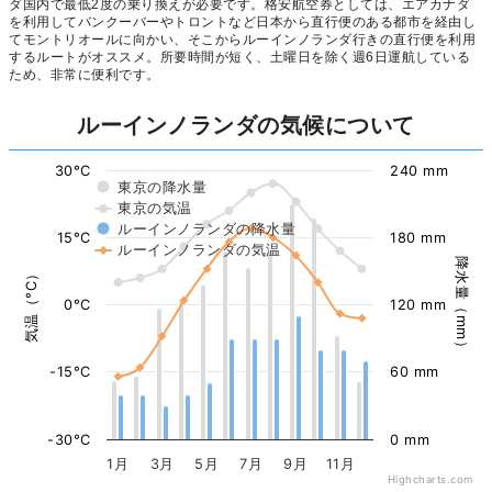
ダ国内で最低2度の乗り換えが必要です。格安航空券としては、エアカナダ
を利用してバンクーバーやトロントなど日本から直行便のある都市を経由し
てモントリオールに向かい、そこからルーインノランダ行きの直行便を利用
するルートがオススメ。所要時間が短く、土曜日を除く週6日運航している
ため、非常に便利です。
ルーインノランダの気候について
30°C
240 mm
東京の降水量
東京の気温
ルーインノランダの降水量
15°C
180 mm
ルーインノランダの気温
降水量（mm）
気温（°C）
0°C
120 mm
-15°C
60 mm
-30°C
0 mm
1月
3月
5月
7月
9月
11月
Highcharts.com