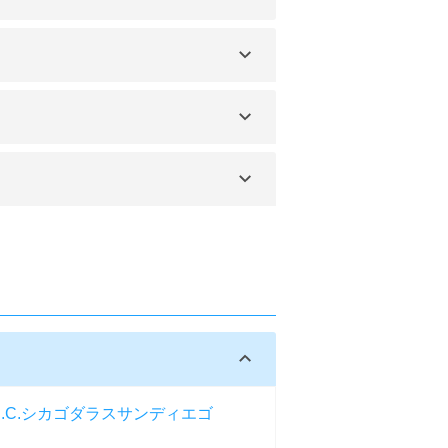
。
う。
C.
シカゴ
ダラス
サンディエゴ