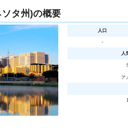
ネソタ州)の概要
人口
-
人
ア