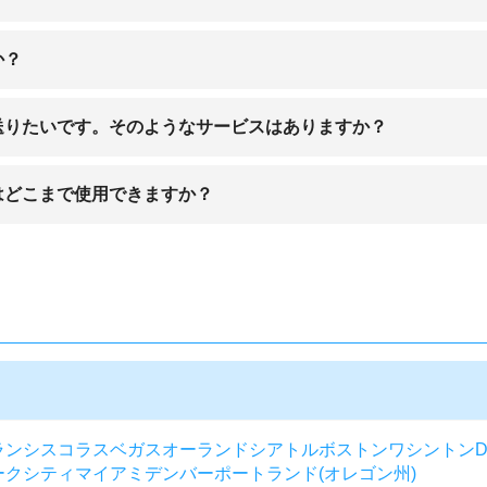
か？
併設されています。ただし、小さい空港の場合は商品の数が少なめです
送りたいです。そのようなサービスはありますか？
手配してくれます。詳しくは各空港のHPなどで確認するといいでしょ
はどこまで使用できますか？
利用できます。
ランシスコ
ラスベガス
オーランド
シアトル
ボストン
ワシントンD.
ークシティ
マイアミ
デンバー
ポートランド(オレゴン州)