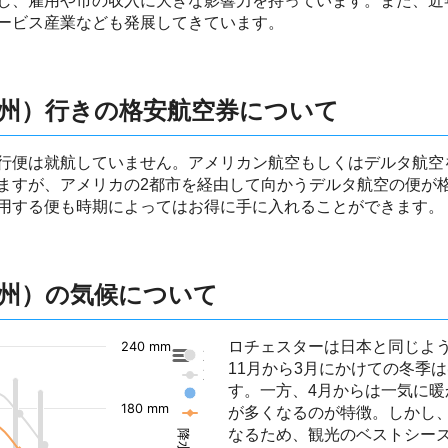
し、雇用や市の収入に大きな影響力を持っています。また、近年
ービス産業なども発展してきています。
州）行きの格安航空券について
行便は就航していません。アメリカン航空もしくはデルタ航空
ますが、アメリカの2都市を経由して向かうデルタ航空の便が
用する便も時期によってはお得に手に入れることができます。
州）の気候について
ロチェスターは日本と同じよ
240 mm
東京の降水量
11月から3月にかけての冬季
東京の気温
す。一方、4月からは一気に暖
ロチェスター（ミネソタ州）の降水量
180 mm
が多くなるのが特徴。しかし
ロチェスター（ミネソタ州）の気温
なるため、観光のベストシーズ