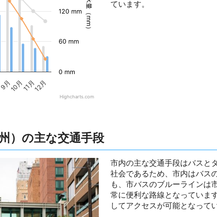
降水量（mm）
ています。
120 mm
60 mm
0 mm
9月
10月
11月
12月
Highcharts.com
州）の主な交通手段
市内の主な交通手段はバスと
社会であるため、市内はバス
も、市バスのブルーラインは
常に便利な路線となっていま
してアクセスが可能となって