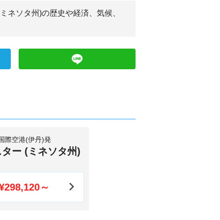
(ミネソタ州)の歴史や経済、気候、
国際空港(伊丹)発
ター (ミネソタ州)
¥298,120～