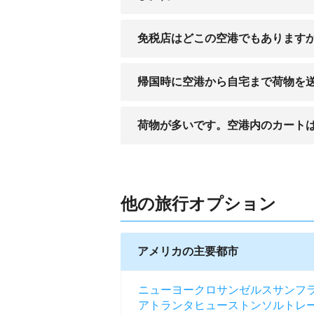
免税店はどこの空港でもあります
国際線の便があれば、たいていの空港に
帰国時に空港から自宅まで荷物を
はい。いくつかの空港専属の運送会社が
荷物が多いです。空港内のカート
空港の入り口から、出国審査の手前まで
他の旅行オプション
アメリカの主要都市
ニューヨーク
ロサンゼルス
サンフ
アトランタ
ヒューストン
ソルトレ