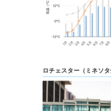
気温（°C）
12°C
0°C
-12°C
1月
2月
3月
4月
5月
6月
7月
8月
ロチェスター（ミネソタ