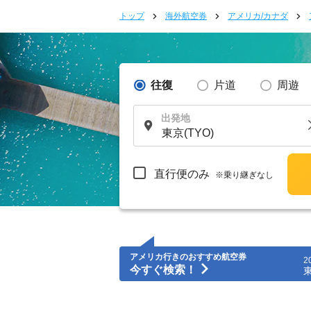
トップ
海外航空券
アメリカ/カナダ
往復
片道
周遊
出発地
直行便のみ
※乗り継ぎなし
アメリカ行きのおすすめ航空券
2
今すぐ検索！
東