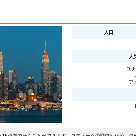
人口
-
人
ユナ
ア
4~16時間で行くことができます。ロアノークの歴史や経済、