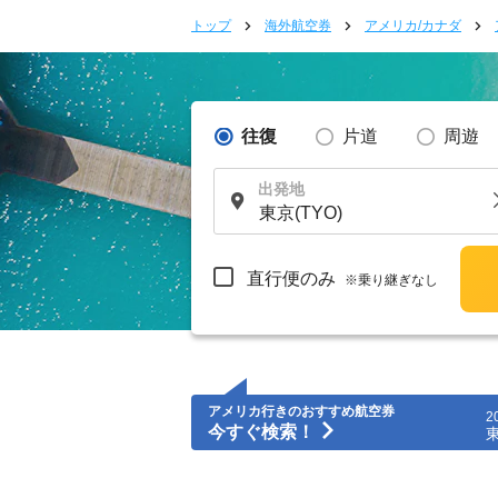
トップ
海外航空券
アメリカ/カナダ
往復
片道
周遊
出発地
直行便のみ
※乗り継ぎなし
アメリカ行きのおすすめ航空券
2
今すぐ検索！
東