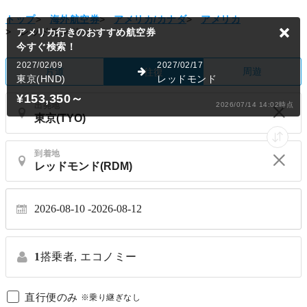
トップ
>
海外航空券
>
アメリカ/カナダ
>
アメリカ
>
レッドモンド
アメリカ行きのおすすめ航空券
今すぐ検索！
2027/02/09
2027/02/17
片道
周遊
往復
東京(HND)
レッドモンド
¥153,350
～
出発地
2026/07/14 14:02時点
到着地
2026-08-10
2026-08-12
1
搭乗者,
エコノミー
直行便のみ
※乗り継ぎなし