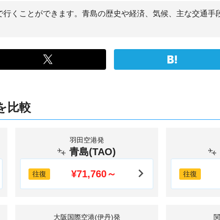
間で行くことができます。青島の歴史や経済、気候、主な交通手
を比較
羽田空港発
青島(TAO)
¥71,760～
往復
往復
大阪国際空港(伊丹)発