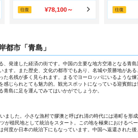
¥78,100～
往復
往復
岸都市「青島」
る、発達した経済の街です。中国の主要な地方空港となる青島
います。また歴史、文化の都市でもあり、名城や景勝地がある
った名残が多く見られます。まるでヨーロッパにいるような煉
を感じられとても魅力的。観光スポットになっている迎賓館は
る青島に足を運んでみてはいかがでしょうか。
していました。小さな漁村で膠澳と呼ばれ清の時代には港町を形
ドイツが植民地として統治をスタート。この地を極東におけるベ
は何度か日本の統治下にもなっています。中国へ返還された後