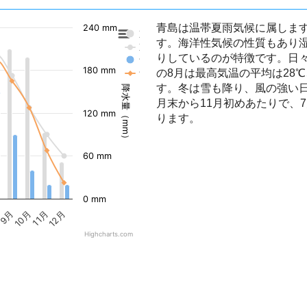
青島は温帯夏雨気候に属しま
240 mm
東京の降水量
す。海洋性気候の性質もあり
東京の気温
りしているのが特徴です。日
青島の降水量
180 mm
の8月は最高気温の平均は28
青島の気温
す。冬は雪も降り、風の強い
降水量（mm）
月末から11月初めあたりで、
120 mm
ります。
60 mm
0 mm
9月
10月
11月
12月
Highcharts.com