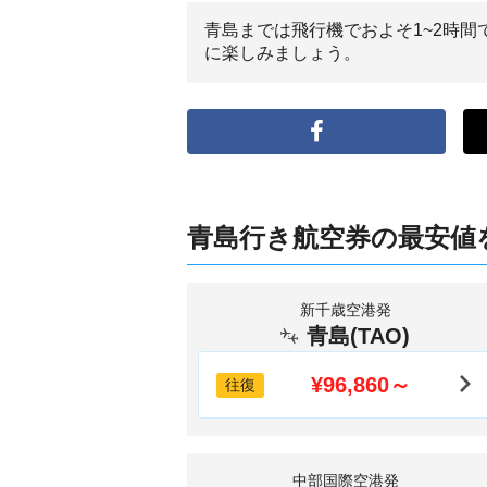
青島までは飛行機でおよそ1~2時
に楽しみましょう。
青島行き航空券の最安値
新千歳空港発
青島(TAO)
¥96,860～
往復
中部国際空港発