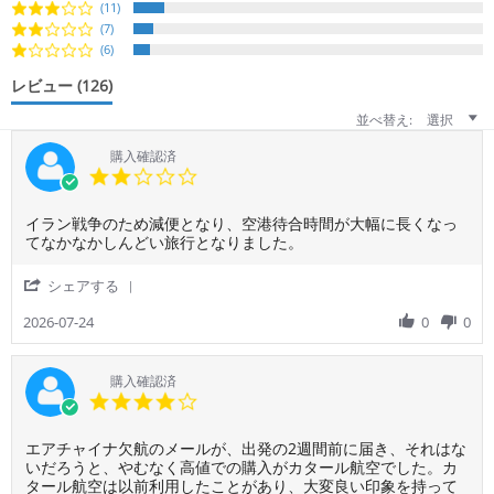
(11)
(7)
(6)
レビュー
(126)
並べ替え:
選択
購入確認済
2.0
star
rating
Review
review
イラン戦争のため減便となり、空港待合時間が大幅に長くなっ
by
stating
てなかなかしんどい旅行となりました。
ご
イ
利
ラ
'
シェアする
用
ン
Share
者
戦
Review
2026-07-24
0
0
様
争
by
on
の
ご
24
た
利
購入確認済
Jul
め
用
4.0
2026
減
者
star
便
様
rating
と
Review
review
エアチャイナ欠航のメールが、出発の2週間前に届き、それはな
on
な
by
stating
いだろうと、やむなく高値での購入がカタール航空でした。カ
24
り、
ご
エ
タール航空は以前利用したことがあり、大変良い印象を持って
Jul