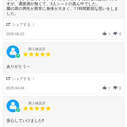
ッ
や
by
stating
すが、通路側が無くて、3人シ―トの真ん中でした。
26
フ
服
ご
オ
隣の席の男性が異常に身体が大きく、11時間窮屈な思いをしま
Jun
が
に
利
ン
した。
2025
わ
当
用
ラ
ざ
た
者
イ
'
シェアする
わ
っ
様
ン
Share
ざ
て
on
チ
Review
2025-06-23
1
0
Mr.
全
23
ェ
by
Kimur
く
Jun
ッ
ご
寝
2025
ク
利
購入確認済
れ
イ
用
5.0
ま
ン
者
star
せ
で、
様
rating
ん
席
Review
review
ありがとう～
on
で
を
by
stating
23
し
チ
ご
よ
Jun
'
シェアする
た。
ェ
利
か
2025
Share
で
ン
用
っ
Review
2025-04-04
1
0
も
ジ
者
た
by
成
出
様
で
ご
田
来
on
す
利
→
購入確認済
る
4
用
5.0
ド
の
Apr
者
star
ー
は
2025
様
rating
ハ
良
Review
review
安心していけました❗
on
間
い
by
stating
4