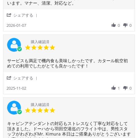
空
利
ア
います。マナー、清潔、対応など。
2026
港
用
チ
待
者
ャ
'
シェアする
合
様
イ
Share
時
on
ナ
Review
2026-01-07
0
0
間
7
欠
by
が
Jan
航
ご
大
2026
の
利
購入確認済
幅
メ
用
5.0
に
ー
者
star
長
ル
様
rating
く
が、
Review
review
サービスも満足で機内食も美味しかったです。カタール航空初
on
な
出
by
stating
めての利用でしたがとても良かったです！
7
っ
発
ご
サ
Jan
て
の
利
ー
2026
'
シェアする
な
2
用
ビ
Share
か
週
者
ス
Review
2025-11-02
1
0
な
間
様
も
by
か
前
on
満
ご
し
に
2
足
利
購入確認済
ん
届
Nov
で
用
5.0
ど
き、
2025
機
者
star
い
そ
内
様
rating
旅
れ
食
Review
review
キャビンアテンダントの対応もストレスなく丁寧な対応をして
on
行
は
も
by
stating
頂きました。ドーハから羽田空港迄のフライト中は、男性スタ
2
と
な
美
ご
キ
ッフがわざわざMr. Kimura 本日はご搭乗ありがとうございます
Nov