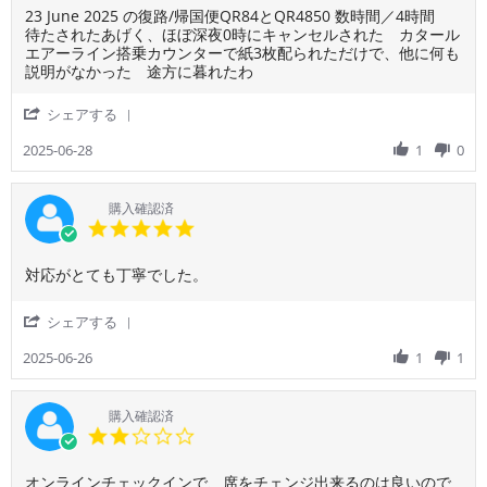
様
rating
ー
か
頂
エ
Review
review
23 June 2025 の復路/帰国便QR84とQR4850 数時間／4時間
on
ル
っ
き
コ
by
stating
待たされたあげく、ほぼ深夜0時にキャンセルされた カタール
9
航
た
ま
ノ
ご
最
エアーライン搭乗カウンターで紙3枚配られただけで、他に何も
Aug
空
で
し
ミ
利
低
説明がなかった 途方に暮れたわ
2025
は
す！
た。
ー
用
カ
以
ド
な
者
タ
'
シェアする
前
ー
の
様
ー
Share
利
ハ
で
on
ル
Review
2025-06-28
1
0
用
か
し
28
航
by
し
ら
ょ
Jun
空
ご
た
羽
う
2025
利
購入確認済
こ
田
が
用
5.0
と
空
な
者
star
港
い
様
rating
迄
こ
Review
review
対応がとても丁寧でした。
on
の
と
by
stating
28
フ
で
ご
QR
Jun
'
シェアする
ラ
す
利
の
2025
Share
イ
が
用
航
Review
2025-06-26
1
1
ト
通
者
空
by
中
る
様
券。
ご
は、
人、
on
利
購入確認済
男
通
26
用
2.0
性
る
Jun
者
star
ス
人、
2025
様
rating
タ
腕
Review
review
オンラインチェックインで、席をチェンジ出来るのは良いので
on