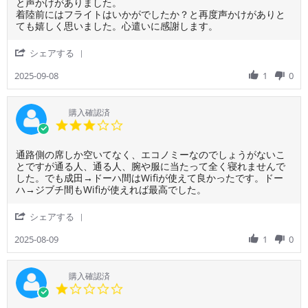
な
い
味
利
ャ
と声かけがありました。
2025
り
だ
し
用
ビ
着陸前にはフライトはいかがでしたか？と再度声かけがありと
ま
ろ
か
者
ン
ても嬉しく思いました。心遣いに感謝します。
し
う
っ
様
ア
た。
と、
た
on
テ
'
シェアする
や
で
8
ン
Share
む
す。
Sep
ダ
Review
2025-09-08
1
0
な
カ
2025
ン
by
く
タ
ト
ご
高
ー
の
利
購入確認済
値
ル
対
用
3.0
で
航
応
者
star
の
空
も
様
rating
購
初
ス
Review
review
通路側の席しか空いてなく、エコノミーなのでしょうがないこ
on
入
め
ト
by
stating
とですが通る人、通る人、腕や服に当たって全く寝れませんで
8
が
て
レ
ご
通
した。でも成田→ドーハ間はWifiが使えて良かったです。ドー
Sep
カ
の
ス
利
路
ハ→ジブチ間もWifiが使えれば最高でした。
2025
タ
利
な
用
側
ー
用
く
者
の
'
シェアする
ル
で
丁
様
席
Share
航
し
寧
on
し
Review
2025-08-09
1
0
空
た
な
9
か
by
で
が
対
Aug
空
ご
し
と
応
2025
い
利
購入確認済
た。
て
を
て
用
1.0
カ
も
し
な
者
star
タ
良
て
く、