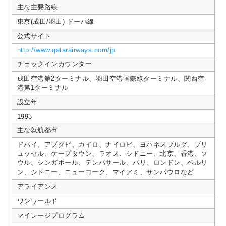
た。
主な主要路線
隣
東京(成田/羽田)-ドーハ線
の
席
公式サイト
の
男
http://www.qatarairways.com/jp
性
チェックインカウンター
が
異
成田空港第2ターミナル、羽田空港国際線ターミナル、関西空
常
港第1ターミナル
に
身
設立年
体
1993
が
大
主な就航都市
き
く、
ドバイ、アブダビ、カイロ、ナイロビ、ヨハネスブルグ、ブリ
1
ュッセル、ケープタウン、ラオス、シドニー、北京、香港、ソ
ウル、シンガポール、テンパサール、パリ、ロンドン、ベルリ
ン、シドニー、ニューヨーク、マイアミ、サンパウロなど
アライアンス
ワンワールド
マイレージプログラム