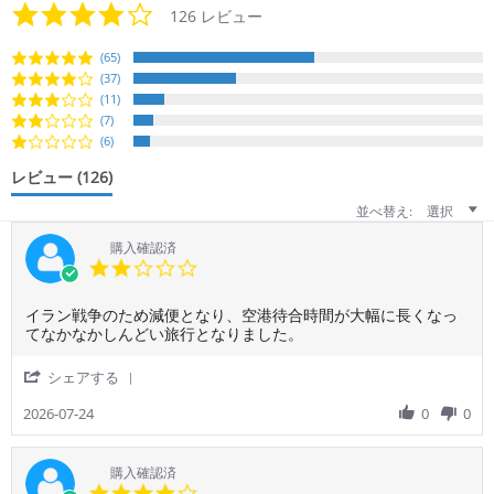
4.2
126 レビュー
star
rating
(65)
(37)
(11)
(7)
(6)
レビュー
(126)
並べ替え:
選択
購入確認済
2.0
star
rating
Review
review
イラン戦争のため減便となり、空港待合時間が大幅に長くなっ
by
stating
てなかなかしんどい旅行となりました。
ご
イ
利
ラ
'
シェアする
用
ン
Share
者
戦
Review
2026-07-24
0
0
様
争
by
on
の
ご
24
た
利
購入確認済
Jul
め
用
4.0