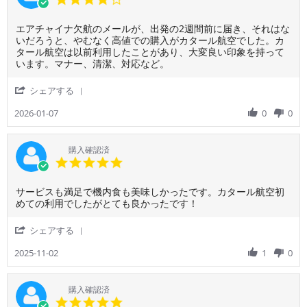
2026
減
者
star
便
様
rating
と
Review
review
エアチャイナ欠航のメールが、出発の2週間前に届き、それはな
on
な
by
stating
いだろうと、やむなく高値での購入がカタール航空でした。カ
24
り、
ご
エ
タール航空は以前利用したことがあり、大変良い印象を持って
Jul
空
利
ア
います。マナー、清潔、対応など。
2026
港
用
チ
待
者
ャ
'
シェアする
合
様
イ
Share
時
on
ナ
Review
2026-01-07
0
0
間
7
欠
by
が
Jan
航
ご
大
2026
の
利
購入確認済
幅
メ
用
5.0
に
ー
者
star
長
ル
様
rating
く
が、
Review
review
サービスも満足で機内食も美味しかったです。カタール航空初
on
な
出
by
stating
めての利用でしたがとても良かったです！
7
っ
発
ご
サ
Jan
て
の
利
ー
2026
'
シェアする
な
2
用
ビ
Share
か
週
者
ス
Review
2025-11-02
1
0
な
間
様
も
by
か
前
on
満
ご
し
に
2
足
利
購入確認済
ん
届
Nov
で
用
5.0