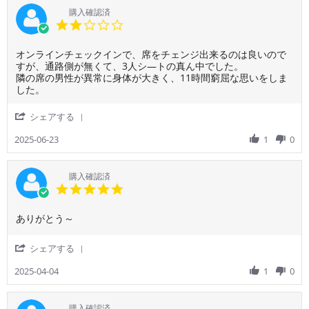
は、
人、
on
利
購入確認済
男
通
26
用
2.0
性
る
Jun
者
star
ス
人、
2025
様
rating
タ
腕
Review
review
オンラインチェックインで、席をチェンジ出来るのは良いので
on
ッ
や
by
stating
すが、通路側が無くて、3人シ―トの真ん中でした。
26
フ
服
ご
オ
隣の席の男性が異常に身体が大きく、11時間窮屈な思いをしま
Jun
が
に
利
ン
した。
2025
わ
当
用
ラ
ざ
た
者
イ
'
シェアする
わ
っ
様
ン
Share
ざ
て
on
チ
Review
2025-06-23
1
0
Mr.
全
23
ェ
by
Kimur
く
Jun
ッ
ご
寝
2025
ク
利
購入確認済
れ
イ
用
5.0
ま
ン
者
star
せ
で、
様
rating
ん
席
Review
review
ありがとう～
on
で
を
by
stating
23
し
チ
ご
よ
Jun
'
シェアする
た。
ェ
利
か
2025
Share
で
ン
用
っ
Review
2025-04-04
1
0
も
ジ
者
た
by
成
出
様
で
ご
田
来
on
す
利
→
購入確認済