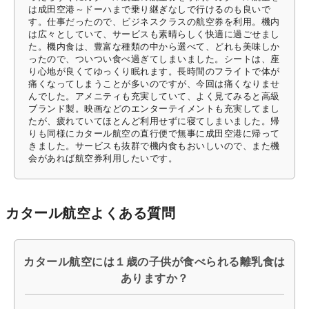
は成田空港～ドーハまで乗り継ぎなしで行けるのも良いで
す。仕事だったので、ビジネスクラスの航空券を利用。機内
は広々としていて、サービスも素晴らしく快適に過ごせまし
た。機内食は、豊富な種類の中から選べて、どれも美味しか
ったので、ついつい食べ過ぎてしまいました。シートは、座
り心地が良くてゆっくり眠れます。長時間のフライトで体が
痛くなってしまうことが多いのですが、今回は痛くなりませ
んでした。アメニティも充実していて、よく見てみると高級
ブランド製。映画などのエンターテイメントも充実してまし
たが、疲れていてほとんど利用せずに寝てしまいました。帰
りも同様にカタール航空の直行便で無事に成田空港に帰って
きました。サービスも抜群で機内食もおいしいので、また機
会があれば航空券利用したいです。
カタール航空よくある質問
カタール航空には１歳の子供が食べられる離乳食は
ありますか？