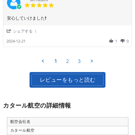
る
4
用
5.0
ド
の
Apr
者
star
ー
は
2025
様
rating
ハ
良
Review
review
安心していけました❗
on
間
い
by
stating
4
は
の
ご
安
Apr
Wi
'
シェアする
で
利
心
2025
Share
す
用
し
Review
2024-12-21
1
0
が、
者
て
by
通
様
い
ご
路
on
け
利
側
21
ま
1
2
3
用
が
Dec
し
者
無
2024
た
様
く
❗
on
て、
レビューをもっと読む
21
3
Dec
人
2024
シ
―
ト
カタール航空の詳細情報
の
真
ん
航空会社名
中
で
カタール航空
し