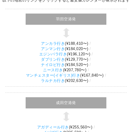
以下の地名のリンクをクリックすると最安値カレンダーが表示されます
羽田空港発
アンカラ行き
(
¥188,410
〜)
アンマン行き
(
¥184,020
〜)
エジンバラ行き
(
¥196,120
〜)
ダブリン行き
(
¥129,770
〜)
ナイロビ行き
(
¥184,520
〜)
ニース行き
(
¥207,780
〜)
マンチェスター(イギリス)行き
(
¥167,840
〜)
ラルナカ行き
(
¥202,630
〜)
成田空港発
アガディール行き
(
¥255,560
〜)