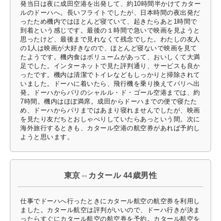
発当日は夜に成田空港を出発して、約10時間半かけてカター
ルのドーハへ。長いフライトでしたが、日本時間の夜出発だ
ったため機内ではほとんど寝ていて、起きたらあと1時間で
到着という感じです。最後の１時間で急いで映画を見ようと
思ったけど、最後まで見れなくて残念でした。わたしの友人
の1人は映画が大好きなので、ほとんど寝ないで映画を見て
たようです。機内食はボリュームがあって、おいしくて大満
足でした。インターネットで見た評判通り、サービスも良か
ったです。機内は清潔でトイレなどもしっかりと掃除されて
いました。ドーハに着いたら、飛行機を乗り換えてパリへ出
発。ドーハからパリのシャルル・ド・ゴール空港までは、約
7時間。機内はほぼ満席。成田からドーハまでの便で寝たた
め、ドーハからパリまではあまり寝れませんでしたが、映画
を見たり友だちとおしゃべりしていたらあっという間。次に
海外旅行するときも、カタール空港の航空券があれば予約し
ようと思います。
東京⇔カタール 44歳男性
仕事でドーハへ行ったときにカタール航空の航空券を利用し
ました。カタール航空は評判がいいので、ドーハ行きが決ま
ったらすぐにカタール航空の航空券を予約。カタール航空を