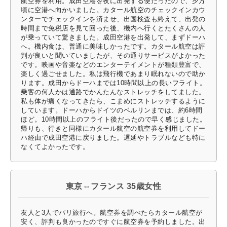
航空券を利用。成田空港を夜に出発する便だったので、夕方
頃に空港へ向かいました。カタール航空のチェックインカウ
ンターでチェックインを済ませ、出国検査も終えて、出発の
時間まで免税店を見て回った後、機内へ行くとたくさんの人
が乗っていて驚きました。成田空港を出発して、まずドーハ
へ。機内食は、普通に美味しかったです。カタール航空は評
判が良いと聞いていましたが、その通りサービスがよかった
です。映画や音楽などのエンターテイメントが種類豊富で、
楽しく過ごせました。私は飛行機であまり眠れないので助か
ります。成田からドーハまでは10時間以上の長いフライト。
乗客の何人かは通路でかんたんなストレッチをしてました。
私も体が痛くなってきたら、こまめにストレッチするように
しています。ドーハからドイツのベルリンまでは、約6時間
ほど。10時間以上のフライト後だったので早く感じました。
帰りも、行きと同様にカタール航空の航空券を利用してドー
ハ経由で成田空港に戻りました。遅延やトラブルなども特に
なくてよかったです。
東京⇔フランス 35歳女性
友人と3人でパリ旅行へ。航空券を調べたらカタール航空が
安く、評判も良かったのですぐに航空券を予約しました。出