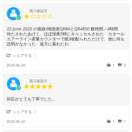
で
が
対
Aug
空
ご
し
と
応
2025
い
利
購入確認済
た。
て
を
て
用
1.0
カ
も
し
な
者
star
タ
良
て
く、
様
rating
ー
か
頂
エ
Review
review
23 June 2025 の復路/帰国便QR84とQR4850 数時間／4時間
on
ル
っ
き
コ
by
stating
待たされたあげく、ほぼ深夜0時にキャンセルされた カタール
9
航
た
ま
ノ
ご
最
エアーライン搭乗カウンターで紙3枚配られただけで、他に何も
Aug
空
で
し
ミ
利
低
説明がなかった 途方に暮れたわ
2025
は
す！
た。
ー
用
カ
以
ド
な
者
タ
'
シェアする
前
ー
の
様
ー
Share
利
ハ
で
on
ル
Review
2025-06-28
1
0
用
か
し
28
航
by
し
ら
ょ
Jun
空
ご
た
羽
う
2025
利
購入確認済
こ
田
が
用
5.0
と
空
な
者
star
港
い
様
rating
迄
こ
Review
review
対応がとても丁寧でした。
on
の
と
by
stating
28
フ
で
ご
QR
Jun
'
シェアする
ラ
す
利
の
2025
Share
イ
が
用
航
Review
2025-06-26
1
1
ト
通
者
空
by
中
る
様
券。
ご