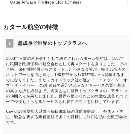
Qatar Airways Privilege Club (Qmiles)
カタール航空の特徴
急成長で世界のトップクラスへ
1
1993年王族の所有会社として設立されたカタール航空は、1997年
に民間と政府保有の航空会社として再スタートをきりました。その
当時、保有機材4機からスタートした小さな会社が、毎年35％もの
ネットワークを広げ続け、140都市から170都市以上へ就航するま
でになりました。またスカイトラック社が選ぶ「「エアライン・オ
ブ・ザ・イヤー」に2年連続で選定されるなどサービスの質と基準
の高さも折り紙付きで、名実ともに世界トップクラスのエアライン
の仲間入りを果たしました。世界を驚かせたこの急激な成長とパワ
ーで今後もさらなるサービスと利便性の向上を目指しています。
Covid-19感染拡大以降も毎日成田線の運航を継続し、外国人・学
生・緊急を要する業務渡航で多くの皆様にご利用を頂いた航空会社
です。