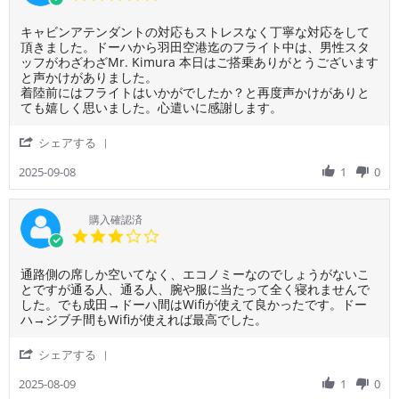
ど
き、
2025
機
者
star
い
そ
内
様
rating
旅
れ
食
Review
review
キャビンアテンダントの対応もストレスなく丁寧な対応をして
on
行
は
も
by
stating
頂きました。ドーハから羽田空港迄のフライト中は、男性スタ
2
と
な
美
ご
キ
ッフがわざわざMr. Kimura 本日はご搭乗ありがとうございます
Nov
な
い
味
利
ャ
と声かけがありました。
2025
り
だ
し
用
ビ
着陸前にはフライトはいかがでしたか？と再度声かけがありと
ま
ろ
か
者
ン
ても嬉しく思いました。心遣いに感謝します。
し
う
っ
様
ア
た。
と、
た
on
テ
'
シェアする
や
で
8
ン
Share
む
す。
Sep
ダ
Review
2025-09-08
1
0
な
カ
2025
ン
by
く
タ
ト
ご
高
ー
の
利
購入確認済
値
ル
対
用
3.0
で
航
応
者
star
の
空
も
様
rating
購
初
ス
Review
review
通路側の席しか空いてなく、エコノミーなのでしょうがないこ
on
入
め
ト
by
stating
とですが通る人、通る人、腕や服に当たって全く寝れませんで
8
が
て
レ
ご
通
した。でも成田→ドーハ間はWifiが使えて良かったです。ドー
Sep
カ
の
ス
利
路
ハ→ジブチ間もWifiが使えれば最高でした。
2025
タ
利
な
用
側
ー
用
く
者
の
'
シェアする
ル
で
丁
様
席
Share
航
し
寧
on
し
Review
2025-08-09
1
0
空
た
な
9
か
by