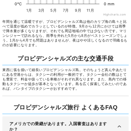
0°C
0 mm
1月
3月
5月
7月
9月
11月
Highcharts.com
年間を通じて温暖ですが、プロビデンシャルズ島は他のカリブ海の島々と比
べて湿度が低めでカラッとしているのが特徴。9月から12月にかけては雨季
で降水量が多くなりますが、それでも周辺地域の中では少ない方です。マリ
ンレジャーで訪れるなら、雨季を外れた5月から8月がベストシーズンでしょ
う。1月から4月でも問題はありませんが、夜はやや涼しくなるので羽織るも
のが必要になります。
プロビデンシャルズの主な交通手段
東西に弧を描いて細長いプロビデンシャルズ島。そのちょうど真ん中あたり
にある空港からは、タクシーの利用が一般的です。タクシー会社の数はとて
も豊富で、料金や扱っている車種がそれぞれ異なります。また、島内での移
動もタクシーか徒歩が基本となっています。島を広く探索してみたいのであ
れば、バンタイプのタクシーがおすすめです。
プロビデンシャルズ旅行 よくあるFAQ
アメリカでの乗継があります。入国審査はあります
か？