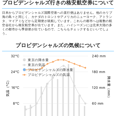
プロビデンシャルズ行きの格安航空券について
日本からプロビデンシャルズ国際空港への直行便はありません。他のカリブ
海の島々と同じく、カナダのトロントやアメリカのニューヨーク、アトラン
タ、マイアミなどから定期便が就航しています。これらの都市へは複数の航
空会社から格安航空券が出ています。また、ハイシーズンには北米大陸の多
くの都市から季節便が出ているので、こちらもチェックするといいでしょ
う。
プロビデンシャルズの気候について
32°C
240 mm
東京の降水量
東京の気温
プロビデンシャルズの降水量
24°C
180 mm
プロビデンシャルズの気温
降水量（mm）
気温（°C）
16°C
120 mm
8°C
60 mm