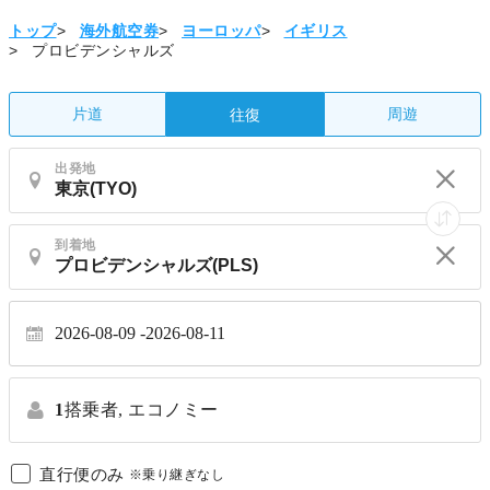
トップ
>
海外航空券
>
ヨーロッパ
>
イギリス
>
プロビデンシャルズ
片道
周遊
往復
出発地
到着地
2026-08-09
2026-08-11
1
搭乗者,
エコノミー
直行便のみ
※乗り継ぎなし