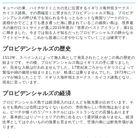
キューバの東、ハイチやドミニカの北に位置するイギリス海外領タークス・
カイコス諸島。その西端近くに突き出たプロビデンシャルズ島は、プロビデ
ンシアレスの呼び名でも知られる今もっともホットな南国リゾートの1つ。
波穏やかでどこまでも透き通った海に囲まれているこの細長い島は、世界最
大の旅行口コミサイトが選ぶ2015年度の「世界のベストアイランド」第1位
に輝きました。今までは知る人ぞ知るだったプロビデンシャルズの静かなホ
ワイトビーチも、これから急速ににぎやかになっていくことは確実です。
プロビデンシャルズの歴史
1512年、スペイン人によって無人島として発見されたことがこの島の歴史の
始まりです。その後、プロビデンシャルズ島はイギリスの手に渡りました
が、完全な入植は行われませんでした。17世紀末ごろからイギリスによって
製塩や綿の栽培が始まりましたが、軌道には乗りませんでした。1973年にバ
ハマが独立したことで、イギリス海外領土タークス・カイコス諸島となり、
現在に至っています。
プロビデンシャルズの経済
プロビデンシャルズ島では経済収入のほとんどを観光業が占めています。そ
もそも島内には住民は少なくないものの、市街地らしい市街地はありませ
ん。ビーチや個々のリゾートホテルにはレストランなどの店舗もあります
が、基本的にはリゾートエリアの外に出るという選択肢がありません。経済
比率としては小さいものの漁業も営まれていて、空港の南には鮮魚市場があ
ります。