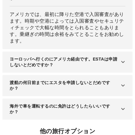
アメリカでは、最初に降りた空港で入国審査があり
ます。時期や空港によっては入国審査やセキュリテ
ィチェックで大幅な時間をとられることもありま
す。乗継ぎの時間は余裕をみてとることをお勧めし
ます。
ヨーロッパへ行くのにアメリカ経由です。ESTAは申請
しないとだめですか？
アメリカはもちろん、アメリカ経由で第三国へ向か
渡航の何日前までにエスタを申請しないとだめです
う場合もエスタ、電子渡航認証システムの登録と渡
か？
航認証許可が必要です。
トランジットだけでアメリカを経由するだけでも、
アメリカでは72時間前にESTA申請を行うことを勧
海外で車を運転するのに免許はどうしたらいいです
エスタの申請を忘れずにしましょう。
めています。ESTAの審査時間が大体72時間以内だ
か？
からです。
ですが、万が一システムトラブルなどで審査に時間
海外で車を運転するためには、国際免許証を取得す
他の旅行オプション
がかかって間に合わない場合もあります。渡航が決
る必要があります。有効期限は1年です。1年以上海