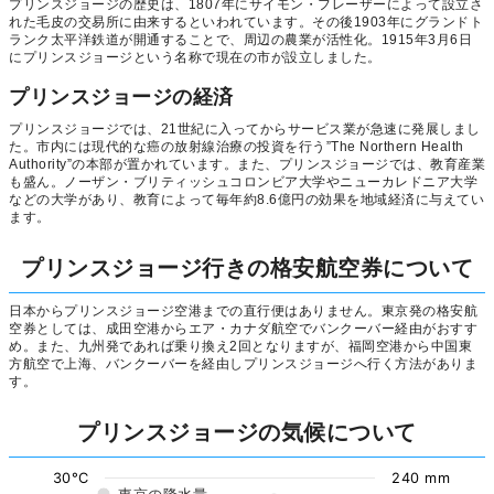
プリンスジョージの歴史は、1807年にサイモン・フレーザーによって設立さ
れた毛皮の交易所に由来するといわれています。その後1903年にグランドト
ランク太平洋鉄道が開通することで、周辺の農業が活性化。1915年3月6日
にプリンスジョージという名称で現在の市が設立しました。
プリンスジョージの経済
プリンスジョージでは、21世紀に入ってからサービス業が急速に発展しまし
た。市内には現代的な癌の放射線治療の投資を行う”The Northern Health
Authority”の本部が置かれています。また、プリンスジョージでは、教育産業
も盛ん。ノーザン・ブリティッシュコロンビア大学やニューカレドニア大学
などの大学があり、教育によって毎年約8.6億円の効果を地域経済に与えてい
ます。
プリンスジョージ行きの格安航空券について
日本からプリンスジョージ空港までの直行便はありません。東京発の格安航
空券としては、成田空港からエア・カナダ航空でバンクーバー経由がおすす
め。また、九州発であれば乗り換え2回となりますが、福岡空港から中国東
方航空で上海、バンクーバーを経由しプリンスジョージへ行く方法がありま
す。
プリンスジョージの気候について
30°C
240 mm