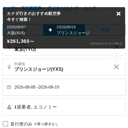
トップ
>
海外航空券
>
アメリカ/カナダ
>
カナダ
>
プリンスジョージ
カナダ行きのおすすめ航空券
今すぐ検索！
2026/09/07
2026/09/16
片道
周遊
往復
大阪(KIX)
プリンスジョージ
¥261,360
～
出発地
2026/05/14 10:10時点
到着地
2026-08-08
2026-08-10
1
搭乗者,
エコノミー
直行便のみ
※乗り継ぎなし