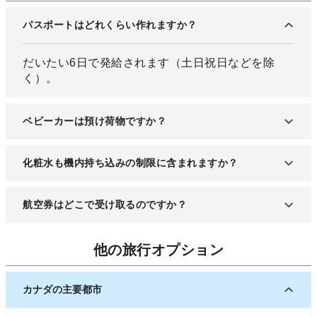
パスポートはどれくらい作れますか？
だいたい6日で発給されます（土日祝日などを除
く）。
ベビーカーは預け荷物ですか？
預け荷物になります。
化粧水も機内持ち込みの制限に含まれますか？
含まれます。機内へ持ち込む場合は100ml以下の容
航空券はどこで受け取るのですか？
器に入れ替えてください。
出発日に各航空会社のカウンター（空港内）で受け
他の旅行オプション
取ります。
カナダの主要都市