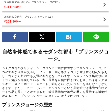
大阪国際空港(伊丹)
プリンスジョージ(YXS)
¥311,240
〜
関西国際空港
プリンスジョージ(YXS)
¥261,360
〜
自然を体感できるモダンな都市「プリンスジョ
ージ」
カナダ西部のブリティッシュコロンビア州に位置するプリンスジョージ。2
つの主要な道路が交差し、フレーザー川とネチャコ川が合流する地点でもあ
り、古くから州内でも交通の要所となっています。ショッピング施設やレス
トラン施設が充実している一方、周囲を自然に囲まれており、ハイキングや
スキー、スノーボード、スケート、釣りといったレジャーを楽しむことがで
きます。また、トゥー・リバー・ギャラリーという美術館では地元の方のア
ート作品を見ることができる他、鉄道博物館や地元の歴史を展示する博物館
があるなど、プリンスジョージの楽しみ方は人それぞれです。
プリンスジョージの歴史