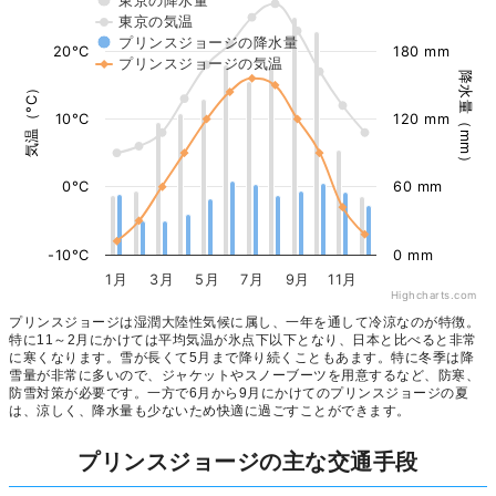
東京の降水量
東京の気温
プリンスジョージの降水量
20°C
180 mm
プリンスジョージの気温
降水量（mm）
気温（°C）
10°C
120 mm
0°C
60 mm
-10°C
0 mm
1月
3月
5月
7月
9月
11月
Highcharts.com
プリンスジョージは湿潤大陸性気候に属し、一年を通して冷涼なのが特徴。
特に11～2月にかけては平均気温が氷点下以下となり、日本と比べると非常
に寒くなります。雪が長くて5月まで降り続くこともあます。特に冬季は降
雪量が非常に多いので、ジャケットやスノーブーツを用意するなど、防寒、
防雪対策が必要です。一方で6月から9月にかけてのプリンスジョージの夏
は、涼しく、降水量も少ないため快適に過ごすことができます。
プリンスジョージの主な交通手段